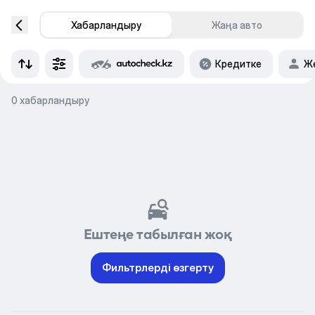
Хабарландыру
Жаңа авто
Кредитке
Же
0 хабарландыру
Ештеңе табылған жоқ
Фильтрлерді өзгерту