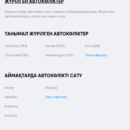
ЖҮРІЛГЕН АВТОКӨЛІКТЕР
Қазақстанда автокөлік сату туралы хабарландырулар. Жүрілген
автокөліктерді сатып алу және сату.
ТАНЫМАЛ ЖҮРІЛГЕН АВТОКӨЛІКТЕР
Hyundai
(753)
Toyota
(523)
Kia
(326)
Chevrolet
(161)
Volkswagen
(137)
Тағы көрсету
АЙМАҚТАРДА АВТОКӨЛІКТІ САТУ
Ақтау
Атырау
Ақтөбе
Тағы көрсету
Алматы
Астана