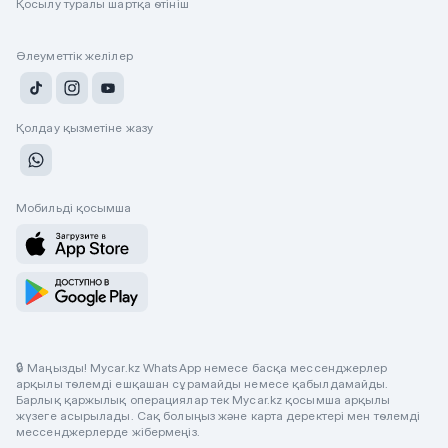
Қосылу туралы шартқа өтініш
Әлеуметтік желілер
Қолдау қызметіне жазу
Мобильді қосымша
🔒 Маңызды! Mycar.kz WhatsApp немесе басқа мессенджерлер
арқылы төлемді ешқашан сұрамайды немесе қабылдамайды.
Барлық қаржылық операциялар тек Mycar.kz қосымша арқылы
жүзеге асырылады. Сақ болыңыз және карта деректері мен төлемді
мессенджерлерде жібермеңіз.