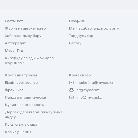
Басты бет
Профиль
Жүрілген автокөліктер
Менің хабарландыруларым
Хабарландыру беру
Таңдаулылар
Автокредит
Баптау
Mycar Гид
Киберқауіпсіздік жөніндегі
жадынама
Компания туралы
Контактілер
Біздің серіктестер
marketing@mycar.kz
Франшиза
hr@mycar.kz
Пайдаланушы келісімі
info@mycar.kz
Құпиялылық саясаты
Дербес деректерді жинау және
өңдеу
Құқықтық ақпарат
Қосылу шарты