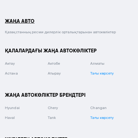
ЖАҢА АВТО
Қазақстанның ресми дилерлік орталықтарынан автокөліктер
ҚАЛАЛАРДАҒЫ ЖАҢА АВТОКӨЛІКТЕР
Актау
Актобе
Алматы
Астана
Атырау
Тағы көрсету
ЖАҢА АВТОКӨЛІКТЕР БРЕНДТЕРІ
Hyundai
Chery
Changan
Haval
Tank
Тағы көрсету