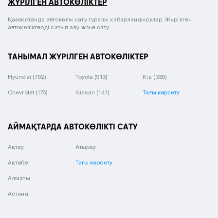
ЖҮРІЛГЕН АВТОКӨЛІКТЕР
Қазақстанда автокөлік сату туралы хабарландырулар. Жүрілген
автокөліктерді сатып алу және сату.
ТАНЫМАЛ ЖҮРІЛГЕН АВТОКӨЛІКТЕР
Hyundai
(762)
Toyota
(513)
Kia
(335)
Chevrolet
(175)
Nissan
(141)
Тағы көрсету
АЙМАҚТАРДА АВТОКӨЛІКТІ САТУ
Ақтау
Атырау
Ақтөбе
Тағы көрсету
Алматы
Астана