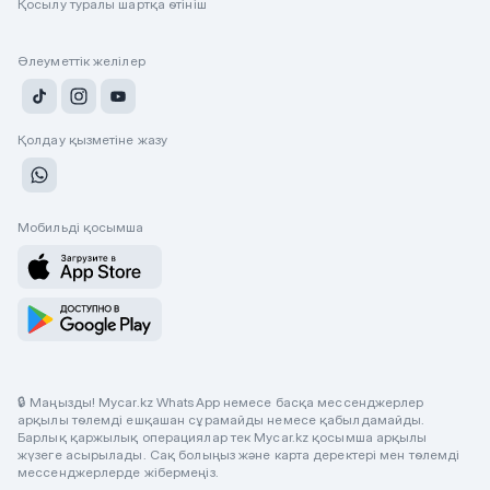
Қосылу туралы шартқа өтініш
Әлеуметтік желілер
Қолдау қызметіне жазу
Мобильді қосымша
🔒 Маңызды! Mycar.kz WhatsApp немесе басқа мессенджерлер
арқылы төлемді ешқашан сұрамайды немесе қабылдамайды.
Барлық қаржылық операциялар тек Mycar.kz қосымша арқылы
жүзеге асырылады. Сақ болыңыз және карта деректері мен төлемді
мессенджерлерде жібермеңіз.