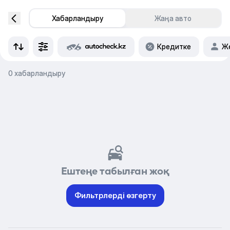
Хабарландыру
Жаңа авто
Кредитке
Же
0 хабарландыру
Ештеңе табылған жоқ
Фильтрлерді өзгерту