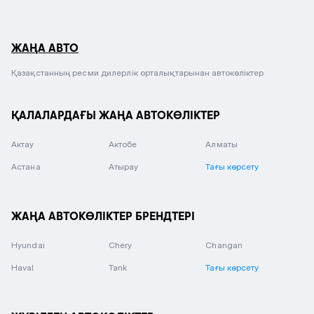
ЖАҢА АВТО
Қазақстанның ресми дилерлік орталықтарынан автокөліктер
ҚАЛАЛАРДАҒЫ ЖАҢА АВТОКӨЛІКТЕР
Актау
Актобе
Алматы
Астана
Атырау
Тағы көрсету
ЖАҢА АВТОКӨЛІКТЕР БРЕНДТЕРІ
Hyundai
Chery
Changan
Haval
Tank
Тағы көрсету