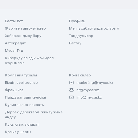
Басты бет
Профиль
Жүрілген автокөліктер
Менің хабарландыруларым
Хабарландыру беру
Таңдаулылар
Автокредит
Баптау
Mycar Гид
Киберқауіпсіздік жөніндегі
жадынама
Компания туралы
Контактілер
Біздің серіктестер
marketing@mycar.kz
Франшиза
hr@mycar.kz
Пайдаланушы келісімі
info@mycar.kz
Құпиялылық саясаты
Дербес деректерді жинау және
өңдеу
Құқықтық ақпарат
Қосылу шарты