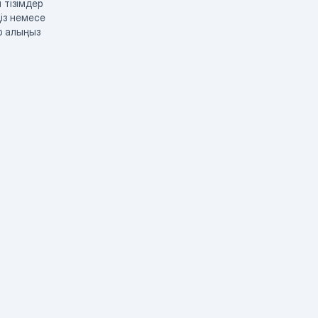
 тізімдер
із немесе
р алыңыз