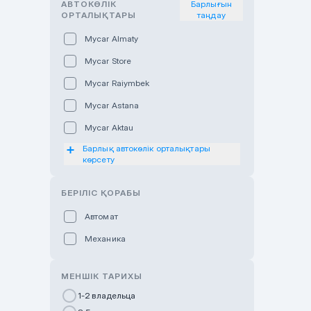
АВТОКӨЛІК
Барлығын
ОРТАЛЫҚТАРЫ
таңдау
Mycar Almaty
Mycar Store
Mycar Raiymbek
Mycar Astana
Mycar Aktau
Барлық автокөлік орталықтары
Mycar Uralsk
көрсету
Haval & Tank Kyzylorda
БЕРІЛІС ҚОРАБЫ
Haval & Tank Pavlodar
Bavaria Almaty
Автомат
Mycar Shymkent
Механика
Bavaria Astana
МЕНШІК ТАРИХЫ
GWM Nurly Zhol
1-2 владельца
Chery Astana