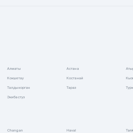
Алматы
Астана
Аты
Кокшетау
Костанай
Кыз
Талдыкорган
Тараз
Тур
Экибастуз
Changan
Haval
Tan