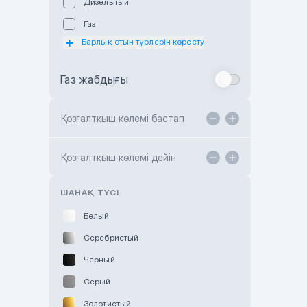
Дизельный
Subaru Astana
Газ
Subaru Motor Almaty
Барлық отын түрлерін көрсету
Toyota Almaty
Газ жабдығы
Toyota Astana
Toyota Kokshetau
Қозғалтқыш көлемі бастап
TANK Motors Karaganda
Hyundai ShymCity
Қозғалтқыш көлемі дейін
Toyota Shygys
ШАНАҚ ТҮСІ
Белый
Серебристый
Черный
Серый
Золотистый