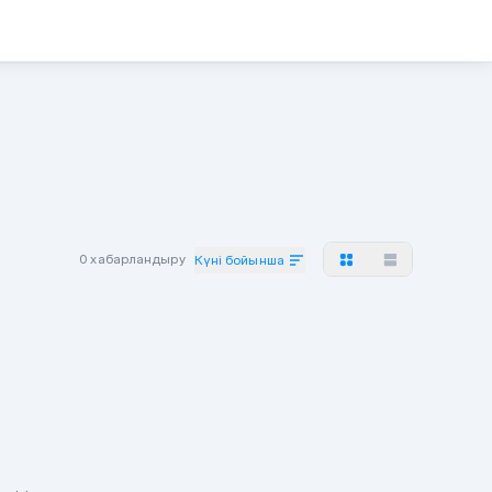
0 хабарландыру
Күні бойынша