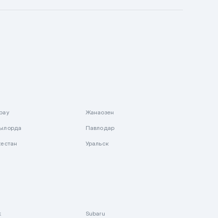
рау
Жанаозен
ылорда
Павлодар
кестан
Уральск
k
Subaru