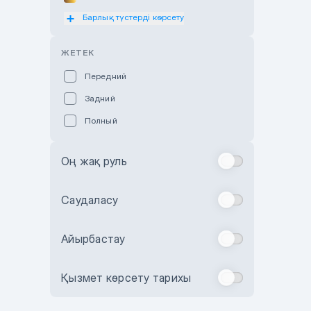
Барлық түстерді көрсету
Оранжевый
Розовый
ЖЕТЕК
Красный
Передний
Пурпурный
Задний
Коричневый
Полный
Голубой
Синий
Оң жақ руль
Фиолетовый
Зеленый
Саудаласу
Желтый
Айырбастау
Бежевый
Бордовый
Қызмет көрсету тарихы
Комбинированный
Бронзовый