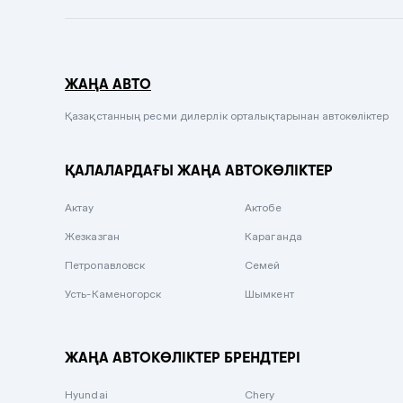
Темно-синий
Серый металлик
ЖАҢА АВТО
Сиреневый металлик
Черный металлик
Қазақстанның ресми дилерлік орталықтарынан автокөліктер
Стальной
ҚАЛАЛАРДАҒЫ ЖАҢА АВТОКӨЛІКТЕР
Вишневый
Серебристый металлик
Актау
Актобе
Темно-коричневый
Жезказган
Караганда
Бело-Дымчатый
Петропавловск
Семей
Светло-зелёный металлик
Усть-Каменогорск
Шымкент
Бирюзовый
Темно-синий металлик
ЖАҢА АВТОКӨЛІКТЕР БРЕНДТЕРІ
Зеленый металлик
Hyundai
Chery
Комбинированный