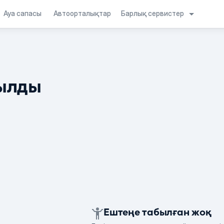
Барлық сервистер
Ауа сапасы
Автоорталықтар
ылды
Ештеңе табылған жоқ