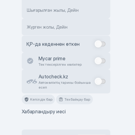
Шығарылған жылы, Дейін
Жүрген жолы, Дейін
ҚР-да кеденнен өткен
Mycar prime
Тек тексерілген көліктер
Autocheck.kz
Автокөліктің тарихы бойынша
есеп
Кепілдік бар
Техбайқау бар
Хабарландыру иесі