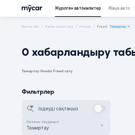
Жүрілген автокөліктер
Жаңа авто
Басты бет
Көлік сатып алу
Honda
Freed
Темиртау
0 хабарландыру таб
Темиртау Honda Freed сату
Фильтрлер
Іздеуді сақтаңыз
Қаланы таңдаңыз
Темиртау