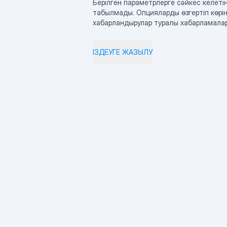
Берілген параметрлерге сәйкес келетін
табылмады. Опцияларды өзгертіп көрің
хабарландырулар туралы хабарламала
ІЗДЕУГЕ ЖАЗЫЛУ