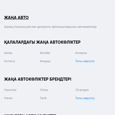
ЖАҢА АВТО
Қазақстанның ресми дилерлік орталықтарынан автокөліктер
ҚАЛАЛАРДАҒЫ ЖАҢА АВТОКӨЛІКТЕР
Актау
Актобе
Алматы
Астана
Атырау
Тағы көрсету
ЖАҢА АВТОКӨЛІКТЕР БРЕНДТЕРІ
Hyundai
Chery
Changan
Haval
Tank
Тағы көрсету