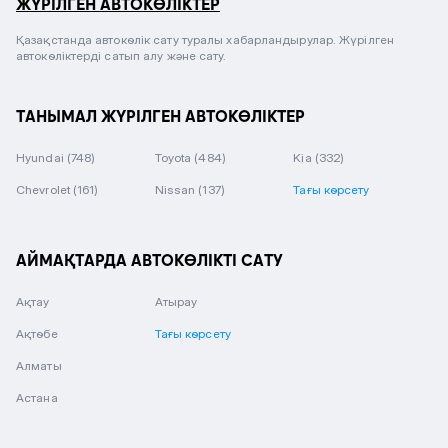
ЖҮРІЛГЕН АВТОКӨЛІКТЕР
Қазақстанда автокөлік сату туралы хабарландырулар. Жүрілген
автокөліктерді сатып алу және сату.
ТАНЫМАЛ ЖҮРІЛГЕН АВТОКӨЛІКТЕР
Hyundai
(748)
Toyota
(484)
Kia
(332)
Chevrolet
(161)
Nissan
(137)
Тағы көрсету
АЙМАҚТАРДА АВТОКӨЛІКТІ САТУ
Ақтау
Атырау
Ақтөбе
Тағы көрсету
Алматы
Астана