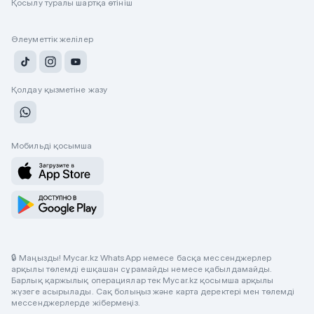
Қосылу туралы шартқа өтініш
Әлеуметтік желілер
Қолдау қызметіне жазу
Мобильді қосымша
🔒 Маңызды! Mycar.kz WhatsApp немесе басқа мессенджерлер
арқылы төлемді ешқашан сұрамайды немесе қабылдамайды.
Барлық қаржылық операциялар тек Mycar.kz қосымша арқылы
жүзеге асырылады. Сақ болыңыз және карта деректері мен төлемді
мессенджерлерде жібермеңіз.