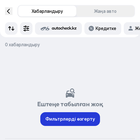
Хабарландыру
Жаңа авто
Кредитке
Же
0 хабарландыру
Ештеңе табылған жоқ
Фильтрлерді өзгерту