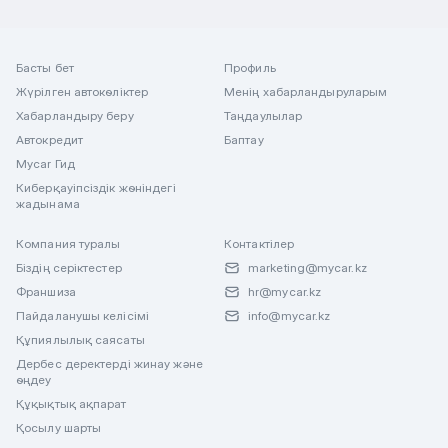
Басты бет
Профиль
Жүрілген автокөліктер
Менің хабарландыруларым
Хабарландыру беру
Таңдаулылар
Автокредит
Баптау
Mycar Гид
Киберқауіпсіздік жөніндегі
жадынама
Компания туралы
Контактілер
Біздің серіктестер
marketing@mycar.kz
Франшиза
hr@mycar.kz
Пайдаланушы келісімі
info@mycar.kz
Құпиялылық саясаты
Дербес деректерді жинау және
өңдеу
Құқықтық ақпарат
Қосылу шарты