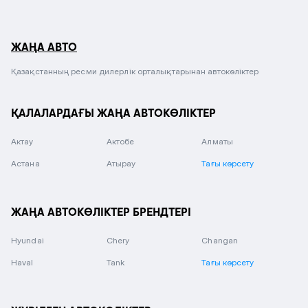
ЖАҢА АВТО
Қазақстанның ресми дилерлік орталықтарынан автокөліктер
ҚАЛАЛАРДАҒЫ ЖАҢА АВТОКӨЛІКТЕР
Актау
Актобе
Алматы
Астана
Атырау
Тағы көрсету
ЖАҢА АВТОКӨЛІКТЕР БРЕНДТЕРІ
Hyundai
Chery
Changan
Haval
Tank
Тағы көрсету