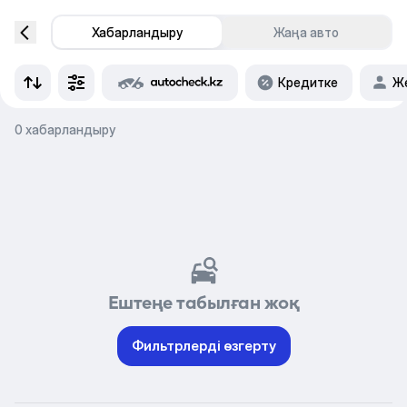
Хабарландыру
Жаңа авто
Кредитке
Же
0 хабарландыру
Ештеңе табылған жоқ
Фильтрлерді өзгерту