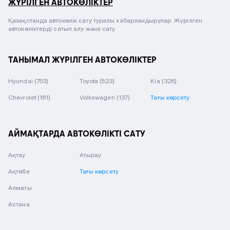
ЖҮРІЛГЕН АВТОКӨЛІКТЕР
Қазақстанда автокөлік сату туралы хабарландырулар. Жүрілген
автокөліктерді сатып алу және сату.
ТАНЫМАЛ ЖҮРІЛГЕН АВТОКӨЛІКТЕР
Hyundai
(753)
Toyota
(523)
Kia
(326)
Chevrolet
(161)
Volkswagen
(137)
Тағы көрсету
АЙМАҚТАРДА АВТОКӨЛІКТІ САТУ
Ақтау
Атырау
Ақтөбе
Тағы көрсету
Алматы
Астана