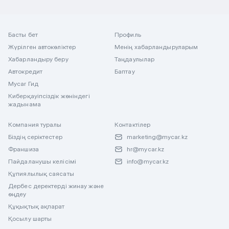
Басты бет
Профиль
Жүрілген автокөліктер
Менің хабарландыруларым
Хабарландыру беру
Таңдаулылар
Автокредит
Баптау
Mycar Гид
Киберқауіпсіздік жөніндегі
жадынама
Компания туралы
Контактілер
Біздің серіктестер
marketing@mycar.kz
Франшиза
hr@mycar.kz
Пайдаланушы келісімі
info@mycar.kz
Құпиялылық саясаты
Дербес деректерді жинау және
өңдеу
Құқықтық ақпарат
Қосылу шарты