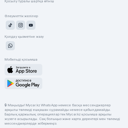
Қосылу туралы шартқа өтініш
Әлеуметтік желілер
Қолдау қызметіне жазу
Мобильді қосымша
🔒 Маңызды! Mycar.kz WhatsApp немесе басқа мессенджерлер
арқылы төлемді ешқашан сұрамайды немесе қабылдамайды.
Барлық қаржылық операциялар тек Mycar.kz қосымша арқылы
жүзеге асырылады. Сақ болыңыз және карта деректері мен төлемді
мессенджерлерде жібермеңіз.