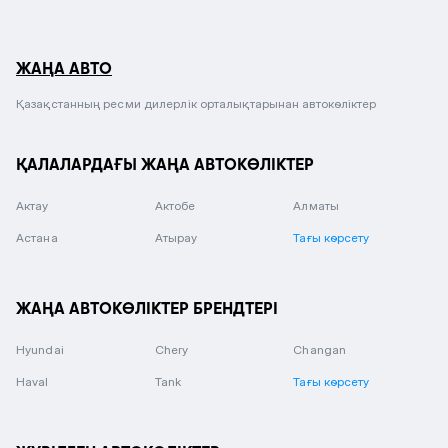
ЖАҢА АВТО
Қазақстанның ресми дилерлік орталықтарынан автокөліктер
ҚАЛАЛАРДАҒЫ ЖАҢА АВТОКӨЛІКТЕР
Актау
Актобе
Алматы
Астана
Атырау
Тағы көрсету
ЖАҢА АВТОКӨЛІКТЕР БРЕНДТЕРІ
Hyundai
Chery
Changan
Haval
Tank
Тағы көрсету