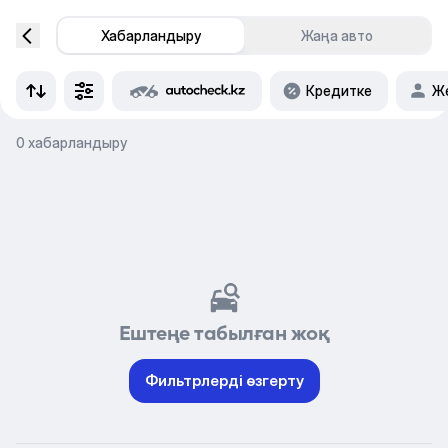
Хабарландыру
Жаңа авто
Кредитке
Же
0 хабарландыру
Ештеңе табылған жоқ
Фильтрлерді өзгерту