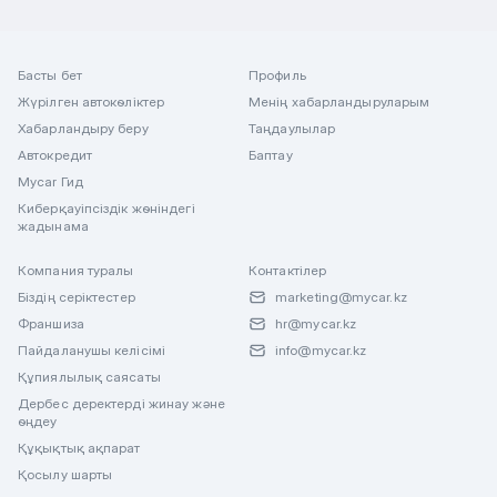
Басты бет
Профиль
Жүрілген автокөліктер
Менің хабарландыруларым
Хабарландыру беру
Таңдаулылар
Автокредит
Баптау
Mycar Гид
Киберқауіпсіздік жөніндегі
жадынама
Компания туралы
Контактілер
Біздің серіктестер
marketing@mycar.kz
Франшиза
hr@mycar.kz
Пайдаланушы келісімі
info@mycar.kz
Құпиялылық саясаты
Дербес деректерді жинау және
өңдеу
Құқықтық ақпарат
Қосылу шарты