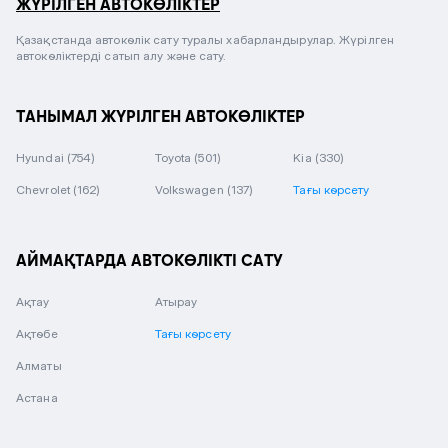
ЖҮРІЛГЕН АВТОКӨЛІКТЕР
Қазақстанда автокөлік сату туралы хабарландырулар. Жүрілген
автокөліктерді сатып алу және сату.
ТАНЫМАЛ ЖҮРІЛГЕН АВТОКӨЛІКТЕР
Hyundai
(754)
Toyota
(501)
Kia
(330)
Chevrolet
(162)
Volkswagen
(137)
Тағы көрсету
АЙМАҚТАРДА АВТОКӨЛІКТІ САТУ
Ақтау
Атырау
Ақтөбе
Тағы көрсету
Алматы
Астана