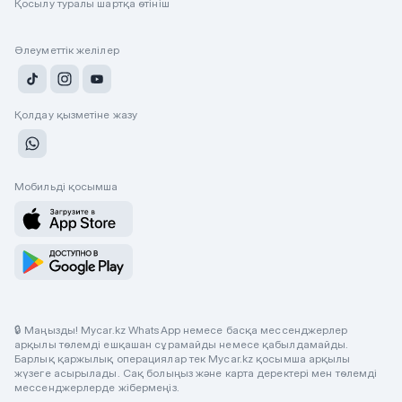
Қосылу туралы шартқа өтініш
Әлеуметтік желілер
Қолдау қызметіне жазу
Мобильді қосымша
🔒 Маңызды! Mycar.kz WhatsApp немесе басқа мессенджерлер
арқылы төлемді ешқашан сұрамайды немесе қабылдамайды.
Барлық қаржылық операциялар тек Mycar.kz қосымша арқылы
жүзеге асырылады. Сақ болыңыз және карта деректері мен төлемді
мессенджерлерде жібермеңіз.