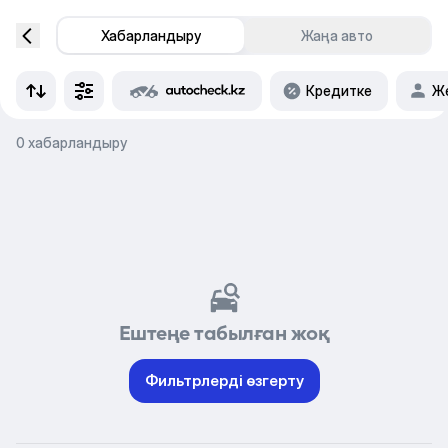
Хабарландыру
Жаңа авто
Кредитке
Же
0 хабарландыру
Ештеңе табылған жоқ
Фильтрлерді өзгерту