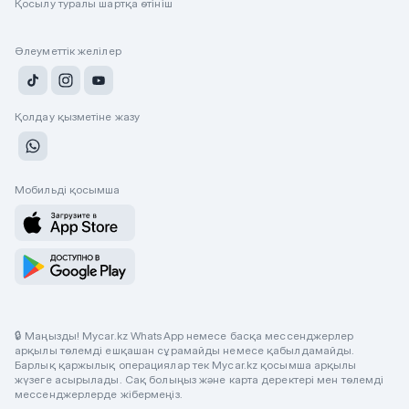
Қосылу туралы шартқа өтініш
Әлеуметтік желілер
Қолдау қызметіне жазу
Мобильді қосымша
🔒 Маңызды! Mycar.kz WhatsApp немесе басқа мессенджерлер
арқылы төлемді ешқашан сұрамайды немесе қабылдамайды.
Барлық қаржылық операциялар тек Mycar.kz қосымша арқылы
жүзеге асырылады. Сақ болыңыз және карта деректері мен төлемді
мессенджерлерде жібермеңіз.