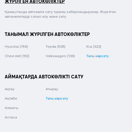
ЖҮРІЛГЕН АВТОКӨЛІКТЕР
Қазақстанда автокөлік сату туралы хабарландырулар. Жүрілген
автокөліктерді сатып алу және сату.
ТАНЫМАЛ ЖҮРІЛГЕН АВТОКӨЛІКТЕР
Hyundai
(746)
Toyota
(505)
Kia
(323)
Chevrolet
(162)
Volkswagen
(139)
Тағы көрсету
АЙМАҚТАРДА АВТОКӨЛІКТІ САТУ
Ақтау
Атырау
Ақтөбе
Тағы көрсету
Алматы
Астана