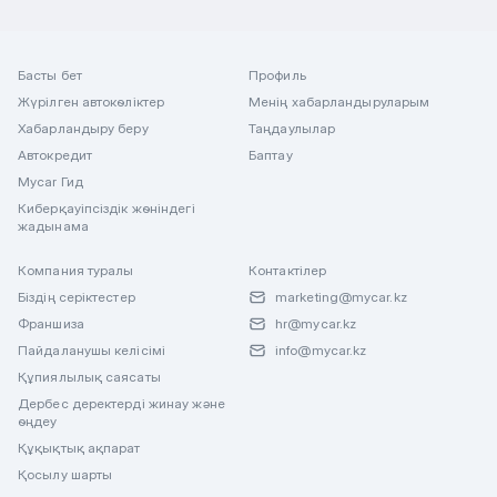
Басты бет
Профиль
Жүрілген автокөліктер
Менің хабарландыруларым
Хабарландыру беру
Таңдаулылар
Автокредит
Баптау
Mycar Гид
Киберқауіпсіздік жөніндегі
жадынама
Компания туралы
Контактілер
Біздің серіктестер
marketing@mycar.kz
Франшиза
hr@mycar.kz
Пайдаланушы келісімі
info@mycar.kz
Құпиялылық саясаты
Дербес деректерді жинау және
өңдеу
Құқықтық ақпарат
Қосылу шарты