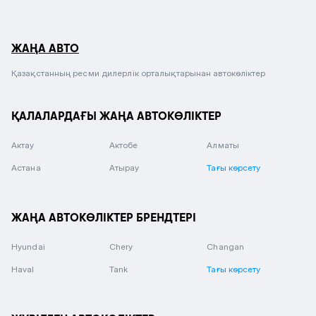
ЖАҢА АВТО
Қазақстанның ресми дилерлік орталықтарынан автокөліктер
ҚАЛАЛАРДАҒЫ ЖАҢА АВТОКӨЛІКТЕР
Актау
Актобе
Алматы
Астана
Атырау
Тағы көрсету
ЖАҢА АВТОКӨЛІКТЕР БРЕНДТЕРІ
Hyundai
Chery
Changan
Haval
Tank
Тағы көрсету