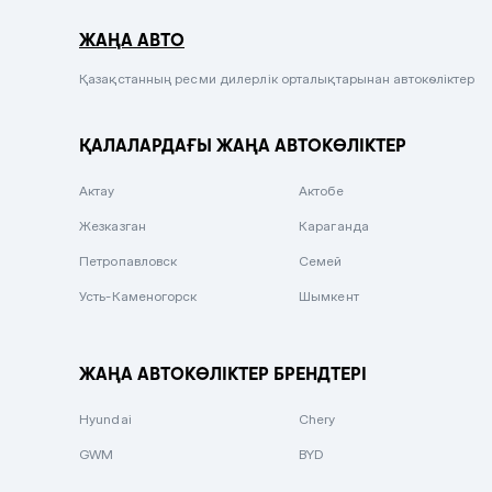
Серый металлик
ЖАҢА АВТО
Сиреневый металлик
Черный металлик
Қазақстанның ресми дилерлік орталықтарынан автокөліктер
Стальной
ҚАЛАЛАРДАҒЫ ЖАҢА АВТОКӨЛІКТЕР
Вишневый
Серебристый металлик
Актау
Актобе
Темно-коричневый
Жезказган
Караганда
Бело-Дымчатый
Петропавловск
Семей
Светло-зелёный металлик
Усть-Каменогорск
Шымкент
Бирюзовый
Темно-синий металлик
ЖАҢА АВТОКӨЛІКТЕР БРЕНДТЕРІ
Зеленый металлик
Hyundai
Chery
Комбинированный
GWM
BYD