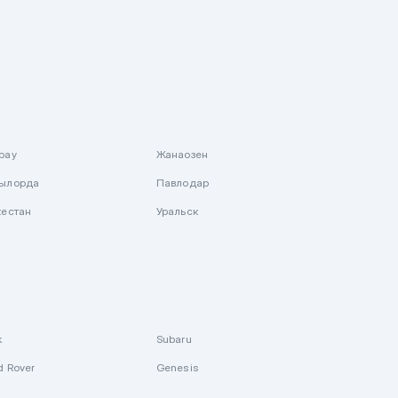
рау
Жанаозен
ылорда
Павлодар
кестан
Уральск
k
Subaru
d Rover
Genesis