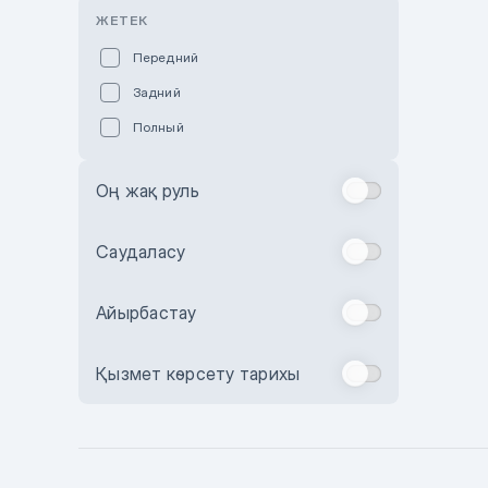
Розовый
ЖЕТЕК
Красный
Передний
Пурпурный
Задний
Коричневый
Полный
Голубой
Синий
Оң жақ руль
Фиолетовый
Зеленый
Саудаласу
Желтый
Айырбастау
Бежевый
Бордовый
Қызмет көрсету тарихы
Комбинированный
Бронзовый
Темно-синий