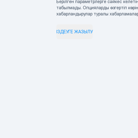
Берілген параметрлерге сәйкес келетін
табылмады. Опцияларды өзгертіп көрің
хабарландырулар туралы хабарламала
ІЗДЕУГЕ ЖАЗЫЛУ