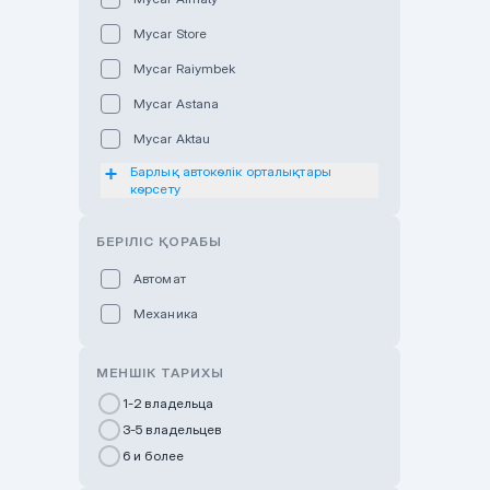
Mycar Store
Mycar Raiymbek
Mycar Astana
Mycar Aktau
Барлық автокөлік орталықтары
Mycar Uralsk
көрсету
Haval & Tank Kyzylorda
БЕРІЛІС ҚОРАБЫ
Haval & Tank Pavlodar
Bavaria Almaty
Автомат
Mycar Shymkent
Механика
Bavaria Astana
МЕНШІК ТАРИХЫ
GWM Nurly Zhol
1-2 владельца
Chery Astana
3-5 владельцев
Changan Auto Nurly Zhol
6 и более
Haval Atyrau