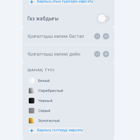
Барлық отын түрлерін көрсету
Toyota Almaty
Газ жабдығы
Toyota Astana
Toyota Kokshetau
Қозғалтқыш көлемі бастап
TANK Motors Karaganda
Hyundai ShymCity
Қозғалтқыш көлемі дейін
Toyota Shygys
ШАНАҚ ТҮСІ
Белый
Серебристый
Черный
Серый
Золотистый
Барлық түстерді көрсету
Оранжевый