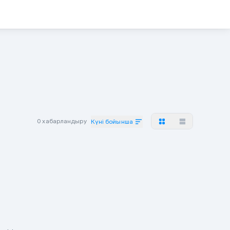
0 хабарландыру
Күні бойынша