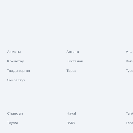
Алматы
Астана
Аты
Кокшетау
Костанай
Кыз
Талдыкорган
Тараз
Тур
Экибастуз
Changan
Haval
Tan
Toyota
BMW
Lan