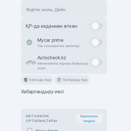
Жүрген жолы, Дейін
ҚР-да кеденнен өткен
Mycar prime
Тек тексерілген көліктер
Autocheck.kz
Автокөліктің тарихы бойынша
есеп
Кепілдік бар
Техбайқау бар
Хабарландыру иесі
АВТОКӨЛІК
Барлығын
ОРТАЛЫҚТАРЫ
таңдау
Mycar Almaty