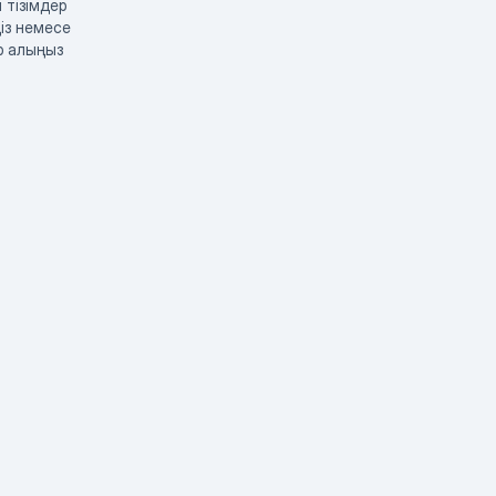
 тізімдер
із немесе
р алыңыз