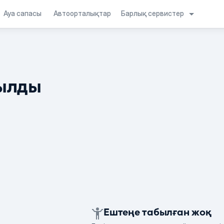
Барлық сервистер
Ауа сапасы
Автоорталықтар
ылды
Ештеңе табылған жоқ