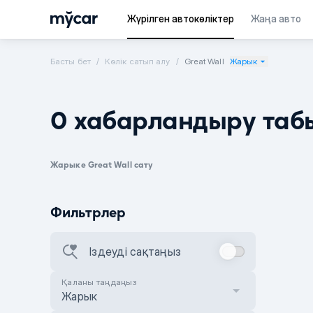
Жүрілген автокөліктер
Жаңа авто
Басты бет
Көлік сатып алу
Great Wall
Жарык
0 хабарландыру таб
Жарыке Great Wall сату
Фильтрлер
Іздеуді сақтаңыз
Қаланы таңдаңыз
Жарык