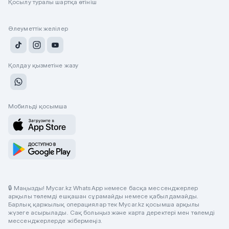
Қосылу туралы шартқа өтініш
Әлеуметтік желілер
Қолдау қызметіне жазу
Мобильді қосымша
🔒 Маңызды! Mycar.kz WhatsApp немесе басқа мессенджерлер
арқылы төлемді ешқашан сұрамайды немесе қабылдамайды.
Барлық қаржылық операциялар тек Mycar.kz қосымша арқылы
жүзеге асырылады. Сақ болыңыз және карта деректері мен төлемді
мессенджерлерде жібермеңіз.