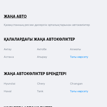
ЖАҢА АВТО
Қазақстанның ресми дилерлік орталықтарынан автокөліктер
ҚАЛАЛАРДАҒЫ ЖАҢА АВТОКӨЛІКТЕР
Актау
Актобе
Алматы
Астана
Атырау
Тағы көрсету
ЖАҢА АВТОКӨЛІКТЕР БРЕНДТЕРІ
Hyundai
Chery
Changan
Haval
Tank
Тағы көрсету