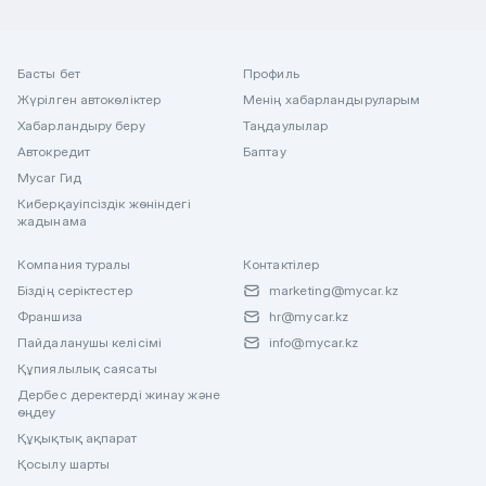
Басты бет
Профиль
Жүрілген автокөліктер
Менің хабарландыруларым
Хабарландыру беру
Таңдаулылар
Автокредит
Баптау
Mycar Гид
Киберқауіпсіздік жөніндегі
жадынама
Компания туралы
Контактілер
Біздің серіктестер
marketing@mycar.kz
Франшиза
hr@mycar.kz
Пайдаланушы келісімі
info@mycar.kz
Құпиялылық саясаты
Дербес деректерді жинау және
өңдеу
Құқықтық ақпарат
Қосылу шарты