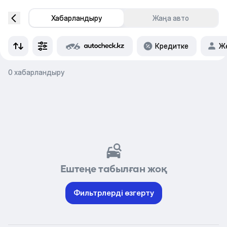
Хабарландыру
Жаңа авто
Кредитке
Же
0 хабарландыру
Ештеңе табылған жоқ
Фильтрлерді өзгерту