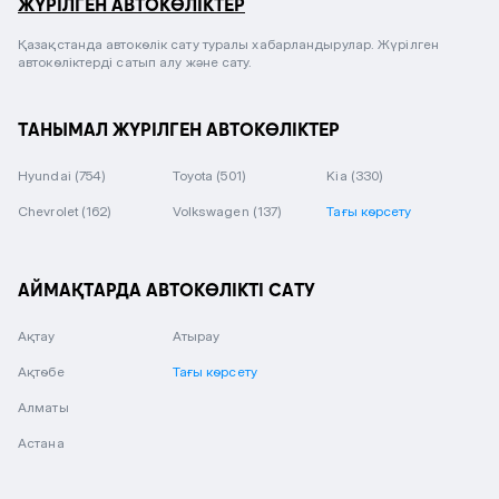
ЖҮРІЛГЕН АВТОКӨЛІКТЕР
Қазақстанда автокөлік сату туралы хабарландырулар. Жүрілген
автокөліктерді сатып алу және сату.
ТАНЫМАЛ ЖҮРІЛГЕН АВТОКӨЛІКТЕР
Hyundai
(754)
Toyota
(501)
Kia
(330)
Chevrolet
(162)
Volkswagen
(137)
Тағы көрсету
АЙМАҚТАРДА АВТОКӨЛІКТІ САТУ
Ақтау
Атырау
Ақтөбе
Тағы көрсету
Алматы
Астана