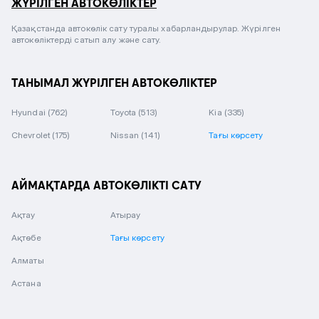
ЖҮРІЛГЕН АВТОКӨЛІКТЕР
Қазақстанда автокөлік сату туралы хабарландырулар. Жүрілген
автокөліктерді сатып алу және сату.
ТАНЫМАЛ ЖҮРІЛГЕН АВТОКӨЛІКТЕР
Hyundai
(762)
Toyota
(513)
Kia
(335)
Chevrolet
(175)
Nissan
(141)
Тағы көрсету
АЙМАҚТАРДА АВТОКӨЛІКТІ САТУ
Ақтау
Атырау
Ақтөбе
Тағы көрсету
Алматы
Астана