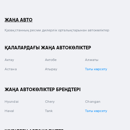
ЖАҢА АВТО
Қазақстанның ресми дилерлік орталықтарынан автокөліктер
ҚАЛАЛАРДАҒЫ ЖАҢА АВТОКӨЛІКТЕР
Актау
Актобе
Алматы
Астана
Атырау
Тағы көрсету
ЖАҢА АВТОКӨЛІКТЕР БРЕНДТЕРІ
Hyundai
Chery
Changan
Haval
Tank
Тағы көрсету