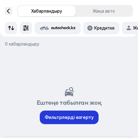
Хабарландыру
Жаңа авто
Кредитке
Же
0 хабарландыру
Ештеңе табылған жоқ
Фильтрлерді өзгерту