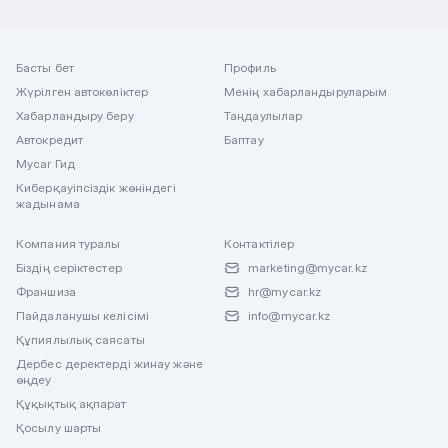
Басты бет
Профиль
Жүрілген автокөліктер
Менің хабарландыруларым
Хабарландыру беру
Таңдаулылар
Автокредит
Баптау
Mycar Гид
Киберқауіпсіздік жөніндегі
жадынама
Компания туралы
Контактілер
Біздің серіктестер
marketing@mycar.kz
Франшиза
hr@mycar.kz
Пайдаланушы келісімі
info@mycar.kz
Құпиялылық саясаты
Дербес деректерді жинау және
өңдеу
Құқықтық ақпарат
Қосылу шарты