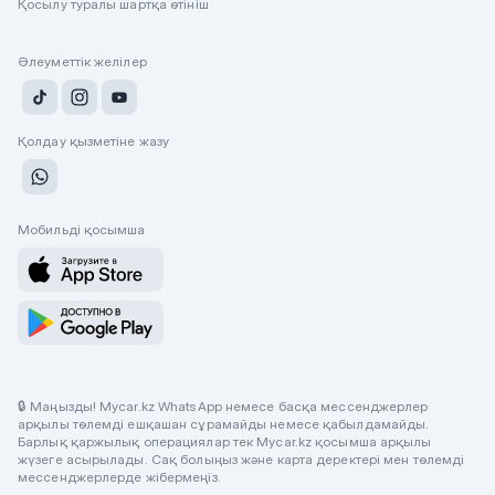
Қосылу туралы шартқа өтініш
Әлеуметтік желілер
Қолдау қызметіне жазу
Мобильді қосымша
🔒 Маңызды! Mycar.kz WhatsApp немесе басқа мессенджерлер
арқылы төлемді ешқашан сұрамайды немесе қабылдамайды.
Барлық қаржылық операциялар тек Mycar.kz қосымша арқылы
жүзеге асырылады. Сақ болыңыз және карта деректері мен төлемді
мессенджерлерде жібермеңіз.