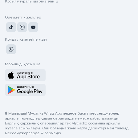
Қосылу туралы шартқа өтініш
Әлеуметтік желілер
Қолдау қызметіне жазу
Мобильді қосымша
🔒 Маңызды! Mycar.kz WhatsApp немесе басқа мессенджерлер
арқылы төлемді ешқашан сұрамайды немесе қабылдамайды.
Барлық қаржылық операциялар тек Mycar.kz қосымша арқылы
жүзеге асырылады. Сақ болыңыз және карта деректері мен төлемді
мессенджерлерде жібермеңіз.