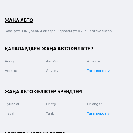
ЖАҢА АВТО
Қазақстанның ресми дилерлік орталықтарынан автокөліктер
ҚАЛАЛАРДАҒЫ ЖАҢА АВТОКӨЛІКТЕР
Актау
Актобе
Алматы
Астана
Атырау
Тағы көрсету
ЖАҢА АВТОКӨЛІКТЕР БРЕНДТЕРІ
Hyundai
Chery
Changan
Haval
Tank
Тағы көрсету