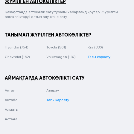
ЖҮРІЛГЕН АВТОКӨЛІКТЕР
Қазақстанда автокөлік сату туралы хабарландырулар. Жүрілген
автокөліктерді сатып алу және сату.
ТАНЫМАЛ ЖҮРІЛГЕН АВТОКӨЛІКТЕР
Hyundai
(754)
Toyota
(501)
Kia
(330)
Chevrolet
(162)
Volkswagen
(137)
Тағы көрсету
АЙМАҚТАРДА АВТОКӨЛІКТІ САТУ
Ақтау
Атырау
Ақтөбе
Тағы көрсету
Алматы
Астана