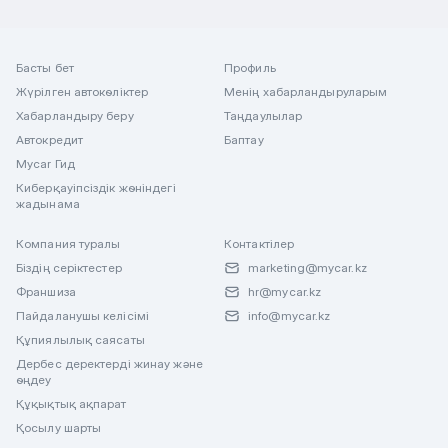
Басты бет
Профиль
Жүрілген автокөліктер
Менің хабарландыруларым
Хабарландыру беру
Таңдаулылар
Автокредит
Баптау
Mycar Гид
Киберқауіпсіздік жөніндегі
жадынама
Компания туралы
Контактілер
Біздің серіктестер
marketing@mycar.kz
Франшиза
hr@mycar.kz
Пайдаланушы келісімі
info@mycar.kz
Құпиялылық саясаты
Дербес деректерді жинау және
өңдеу
Құқықтық ақпарат
Қосылу шарты