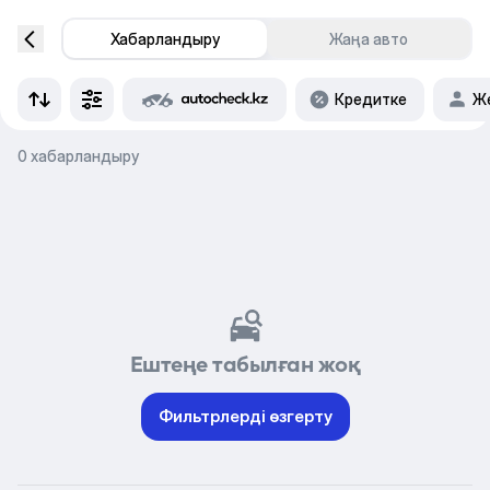
Хабарландыру
Жаңа авто
Кредитке
Же
0 хабарландыру
Ештеңе табылған жоқ
Фильтрлерді өзгерту