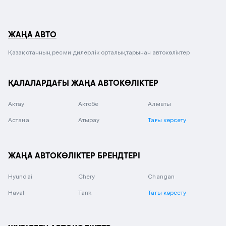
ЖАҢА АВТО
Қазақстанның ресми дилерлік орталықтарынан автокөліктер
ҚАЛАЛАРДАҒЫ ЖАҢА АВТОКӨЛІКТЕР
Актау
Актобе
Алматы
Астана
Атырау
Тағы көрсету
ЖАҢА АВТОКӨЛІКТЕР БРЕНДТЕРІ
Hyundai
Chery
Changan
Haval
Tank
Тағы көрсету