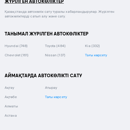
ЖҮРІЛГЕН АВТОКӨЛІКТЕР
Қазақстанда автокөлік сату туралы хабарландырулар. Жүрілген
автокөліктерді сатып алу және сату.
ТАНЫМАЛ ЖҮРІЛГЕН АВТОКӨЛІКТЕР
Hyundai
(748)
Toyota
(484)
Kia
(332)
Chevrolet
(161)
Nissan
(137)
Тағы көрсету
АЙМАҚТАРДА АВТОКӨЛІКТІ САТУ
Ақтау
Атырау
Ақтөбе
Тағы көрсету
Алматы
Астана