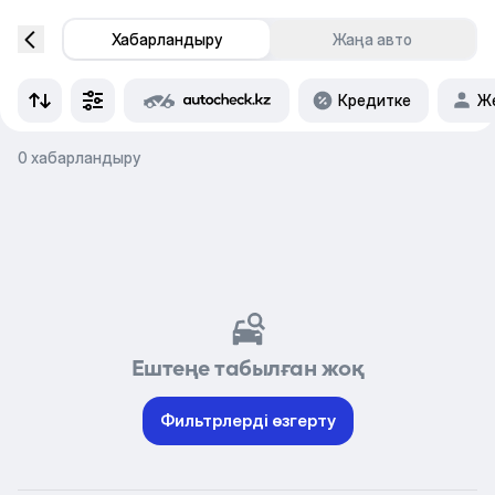
Хабарландыру
Жаңа авто
Кредитке
Же
0 хабарландыру
Ештеңе табылған жоқ
Фильтрлерді өзгерту