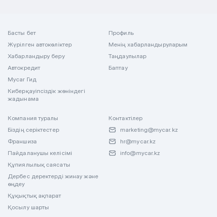
Басты бет
Профиль
Жүрілген автокөліктер
Менің хабарландыруларым
Хабарландыру беру
Таңдаулылар
Автокредит
Баптау
Mycar Гид
Киберқауіпсіздік жөніндегі
жадынама
Компания туралы
Контактілер
Біздің серіктестер
marketing@mycar.kz
Франшиза
hr@mycar.kz
Пайдаланушы келісімі
info@mycar.kz
Құпиялылық саясаты
Дербес деректерді жинау және
өңдеу
Құқықтық ақпарат
Қосылу шарты