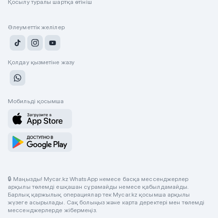
Қосылу туралы шартқа өтініш
Әлеуметтік желілер
Қолдау қызметіне жазу
Мобильді қосымша
🔒 Маңызды! Mycar.kz WhatsApp немесе басқа мессенджерлер
арқылы төлемді ешқашан сұрамайды немесе қабылдамайды.
Барлық қаржылық операциялар тек Mycar.kz қосымша арқылы
жүзеге асырылады. Сақ болыңыз және карта деректері мен төлемді
мессенджерлерде жібермеңіз.