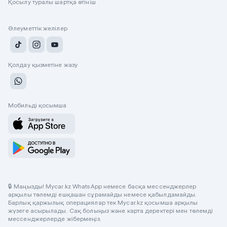
Қосылу туралы шартқа өтініш
Әлеуметтік желілер
Қолдау қызметіне жазу
Мобильді қосымша
🔒 Маңызды! Mycar.kz WhatsApp немесе басқа мессенджерлер
арқылы төлемді ешқашан сұрамайды немесе қабылдамайды.
Барлық қаржылық операциялар тек Mycar.kz қосымша арқылы
жүзеге асырылады. Сақ болыңыз және карта деректері мен төлемді
мессенджерлерде жібермеңіз.