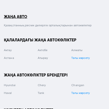
ЖАҢА АВТО
Қазақстанның ресми дилерлік орталықтарынан автокөліктер
ҚАЛАЛАРДАҒЫ ЖАҢА АВТОКӨЛІКТЕР
Актау
Актобе
Алматы
Астана
Атырау
Тағы көрсету
ЖАҢА АВТОКӨЛІКТЕР БРЕНДТЕРІ
Hyundai
Chery
Changan
Haval
Tank
Тағы көрсету