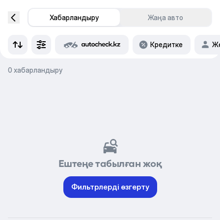
Хабарландыру
Жаңа авто
Кредитке
Же
0 хабарландыру
Ештеңе табылған жоқ
Фильтрлерді өзгерту