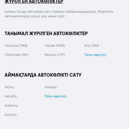
ЖҮРІЛГЕН АВТОКӨЛІКТЕР
Қазақстанда автокөлік сату туралы хабарландырулар. Жүрілген
автокөліктерді сатып алу және сату.
ТАНЫМАЛ ЖҮРІЛГЕН АВТОКӨЛІКТЕР
Hyundai
(748)
Toyota
(484)
Kia
(332)
Chevrolet
(161)
Nissan
(137)
Тағы көрсету
АЙМАҚТАРДА АВТОКӨЛІКТІ САТУ
Ақтау
Атырау
Ақтөбе
Тағы көрсету
Алматы
Астана