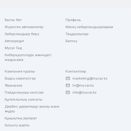
Басты бет
Профиль
Жүрілген автокөліктер
Менің хабарландыруларым
Хабарландыру беру
Таңдаулылар
Автокредит
Баптау
Mycar Гид
Киберқауіпсіздік жөніндегі
жадынама
Компания туралы
Контактілер
Біздің серіктестер
marketing@mycar.kz
Франшиза
hr@mycar.kz
Пайдаланушы келісімі
info@mycar.kz
Құпиялылық саясаты
Дербес деректерді жинау және
өңдеу
Құқықтық ақпарат
Қосылу шарты