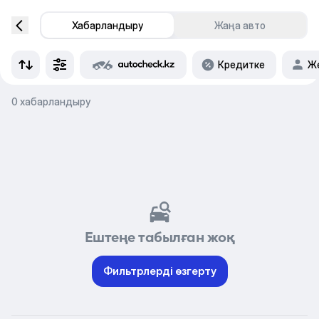
Хабарландыру
Жаңа авто
Кредитке
Же
0 хабарландыру
Ештеңе табылған жоқ
Фильтрлерді өзгерту