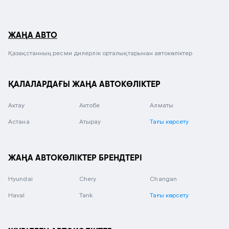
ЖАҢА АВТО
Қазақстанның ресми дилерлік орталықтарынан автокөліктер
ҚАЛАЛАРДАҒЫ ЖАҢА АВТОКӨЛІКТЕР
Актау
Актобе
Алматы
Астана
Атырау
Тағы көрсету
ЖАҢА АВТОКӨЛІКТЕР БРЕНДТЕРІ
Hyundai
Chery
Changan
Haval
Tank
Тағы көрсету