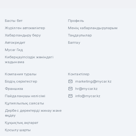
Басты бет
Профиль
Жүрілген автокөліктер
Менің хабарландыруларым
Хабарландыру беру
Таңдаулылар
Автокредит
Баптау
Mycar Гид
Киберқауіпсіздік жөніндегі
жадынама
Компания туралы
Контактілер
Біздің серіктестер
marketing@mycar.kz
Франшиза
hr@mycar.kz
Пайдаланушы келісімі
info@mycar.kz
Құпиялылық саясаты
Дербес деректерді жинау және
өңдеу
Құқықтық ақпарат
Қосылу шарты