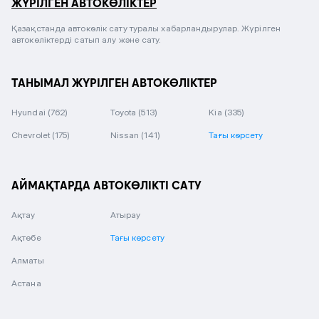
ЖҮРІЛГЕН АВТОКӨЛІКТЕР
Қазақстанда автокөлік сату туралы хабарландырулар. Жүрілген
автокөліктерді сатып алу және сату.
ТАНЫМАЛ ЖҮРІЛГЕН АВТОКӨЛІКТЕР
Hyundai
(762)
Toyota
(513)
Kia
(335)
Chevrolet
(175)
Nissan
(141)
Тағы көрсету
АЙМАҚТАРДА АВТОКӨЛІКТІ САТУ
Ақтау
Атырау
Ақтөбе
Тағы көрсету
Алматы
Астана