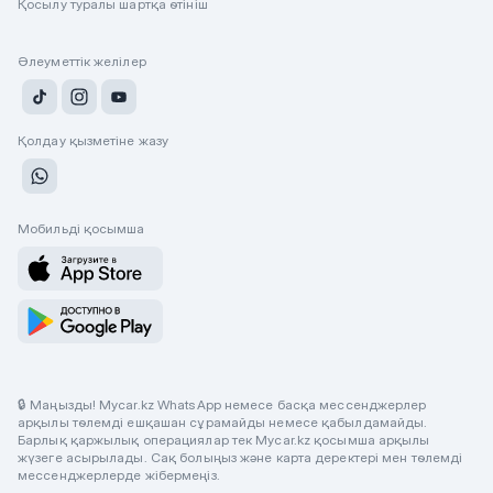
Қосылу туралы шартқа өтініш
Әлеуметтік желілер
Қолдау қызметіне жазу
Мобильді қосымша
🔒 Маңызды! Mycar.kz WhatsApp немесе басқа мессенджерлер
арқылы төлемді ешқашан сұрамайды немесе қабылдамайды.
Барлық қаржылық операциялар тек Mycar.kz қосымша арқылы
жүзеге асырылады. Сақ болыңыз және карта деректері мен төлемді
мессенджерлерде жібермеңіз.