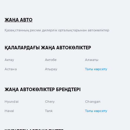
ЖАҢА АВТО
Қазақстанның ресми дилерлік орталықтарынан автокөліктер
ҚАЛАЛАРДАҒЫ ЖАҢА АВТОКӨЛІКТЕР
Актау
Актобе
Алматы
Астана
Атырау
Тағы көрсету
ЖАҢА АВТОКӨЛІКТЕР БРЕНДТЕРІ
Hyundai
Chery
Changan
Haval
Tank
Тағы көрсету