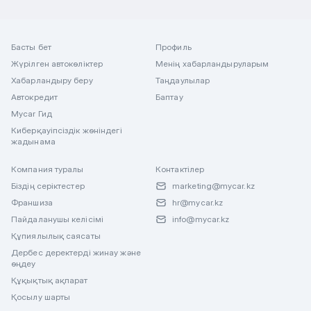
Басты бет
Профиль
Жүрілген автокөліктер
Менің хабарландыруларым
Хабарландыру беру
Таңдаулылар
Автокредит
Баптау
Mycar Гид
Киберқауіпсіздік жөніндегі
жадынама
Компания туралы
Контактілер
Біздің серіктестер
marketing@mycar.kz
Франшиза
hr@mycar.kz
Пайдаланушы келісімі
info@mycar.kz
Құпиялылық саясаты
Дербес деректерді жинау және
өңдеу
Құқықтық ақпарат
Қосылу шарты