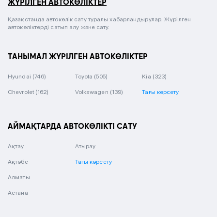
ЖҮРІЛГЕН АВТОКӨЛІКТЕР
Қазақстанда автокөлік сату туралы хабарландырулар. Жүрілген
автокөліктерді сатып алу және сату.
ТАНЫМАЛ ЖҮРІЛГЕН АВТОКӨЛІКТЕР
Hyundai
(746)
Toyota
(505)
Kia
(323)
Chevrolet
(162)
Volkswagen
(139)
Тағы көрсету
АЙМАҚТАРДА АВТОКӨЛІКТІ САТУ
Ақтау
Атырау
Ақтөбе
Тағы көрсету
Алматы
Астана