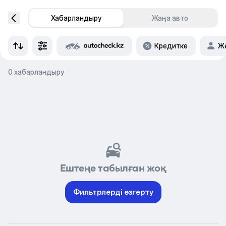
Хабарландыру
Жаңа авто
Кредитке
Же
0 хабарландыру
Ештеңе табылған жоқ
Фильтрлерді өзгерту