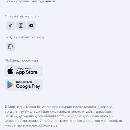
Қосылу туралы шартқа өтініш
Әлеуметтік желілер
Қолдау қызметіне жазу
Мобильді қосымша
🔒 Маңызды! Mycar.kz WhatsApp немесе басқа мессенджерлер
арқылы төлемді ешқашан сұрамайды немесе қабылдамайды.
Барлық қаржылық операциялар тек Mycar.kz қосымша арқылы
жүзеге асырылады. Сақ болыңыз және карта деректері мен төлемді
мессенджерлерде жібермеңіз.