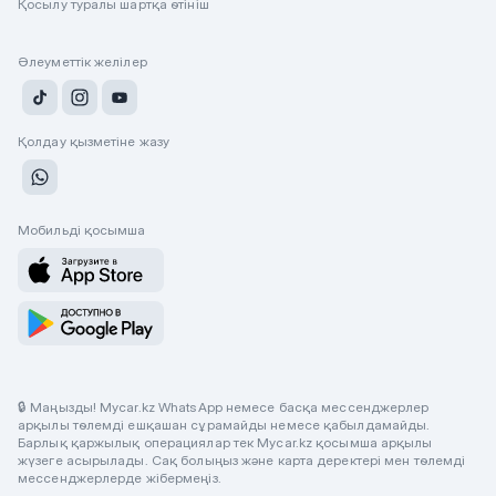
Қосылу туралы шартқа өтініш
Әлеуметтік желілер
Қолдау қызметіне жазу
Мобильді қосымша
🔒 Маңызды! Mycar.kz WhatsApp немесе басқа мессенджерлер
арқылы төлемді ешқашан сұрамайды немесе қабылдамайды.
Барлық қаржылық операциялар тек Mycar.kz қосымша арқылы
жүзеге асырылады. Сақ болыңыз және карта деректері мен төлемді
мессенджерлерде жібермеңіз.