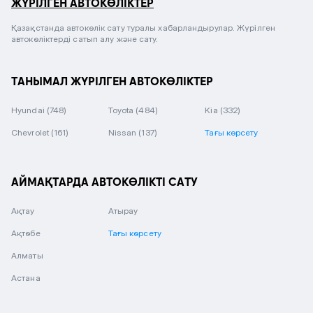
ЖҮРІЛГЕН АВТОКӨЛІКТЕР
Қазақстанда автокөлік сату туралы хабарландырулар. Жүрілген
автокөліктерді сатып алу және сату.
ТАНЫМАЛ ЖҮРІЛГЕН АВТОКӨЛІКТЕР
Hyundai
(748)
Toyota
(484)
Kia
(332)
Chevrolet
(161)
Nissan
(137)
Тағы көрсету
АЙМАҚТАРДА АВТОКӨЛІКТІ САТУ
Ақтау
Атырау
Ақтөбе
Тағы көрсету
Алматы
Астана