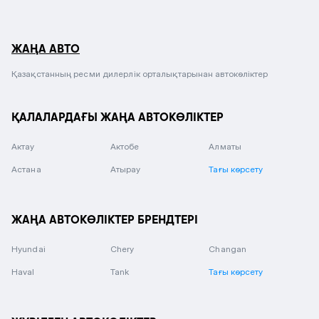
ЖАҢА АВТО
Қазақстанның ресми дилерлік орталықтарынан автокөліктер
ҚАЛАЛАРДАҒЫ ЖАҢА АВТОКӨЛІКТЕР
Актау
Актобе
Алматы
Астана
Атырау
Тағы көрсету
ЖАҢА АВТОКӨЛІКТЕР БРЕНДТЕРІ
Hyundai
Chery
Changan
Haval
Tank
Тағы көрсету