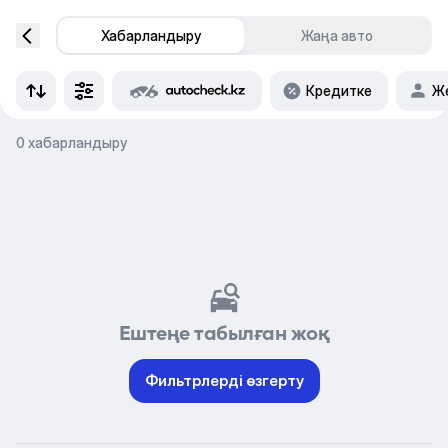
Хабарландыру
Жаңа авто
Кредитке
Же
0 хабарландыру
Ештеңе табылған жоқ
Фильтрлерді өзгерту