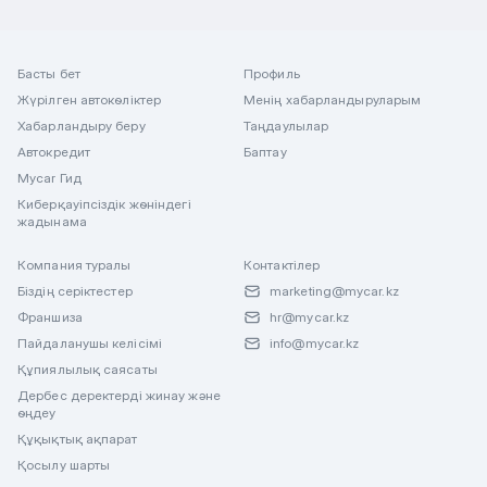
Басты бет
Профиль
Жүрілген автокөліктер
Менің хабарландыруларым
Хабарландыру беру
Таңдаулылар
Автокредит
Баптау
Mycar Гид
Киберқауіпсіздік жөніндегі
жадынама
Компания туралы
Контактілер
Біздің серіктестер
marketing@mycar.kz
Франшиза
hr@mycar.kz
Пайдаланушы келісімі
info@mycar.kz
Құпиялылық саясаты
Дербес деректерді жинау және
өңдеу
Құқықтық ақпарат
Қосылу шарты