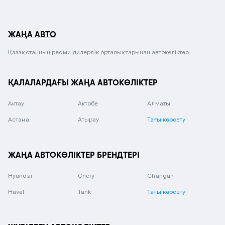
ЖАҢА АВТО
Қазақстанның ресми дилерлік орталықтарынан автокөліктер
ҚАЛАЛАРДАҒЫ ЖАҢА АВТОКӨЛІКТЕР
Актау
Актобе
Алматы
Астана
Атырау
Тағы көрсету
ЖАҢА АВТОКӨЛІКТЕР БРЕНДТЕРІ
Hyundai
Chery
Changan
Haval
Tank
Тағы көрсету