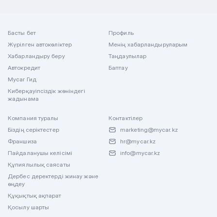
Басты бет
Профиль
Жүрілген автокөліктер
Менің хабарландыруларым
Хабарландыру беру
Таңдаулылар
Автокредит
Баптау
Mycar Гид
Киберқауіпсіздік жөніндегі
жадынама
Компания туралы
Контактілер
Біздің серіктестер
marketing@mycar.kz
Франшиза
hr@mycar.kz
Пайдаланушы келісімі
info@mycar.kz
Құпиялылық саясаты
Дербес деректерді жинау және
өңдеу
Құқықтық ақпарат
Қосылу шарты