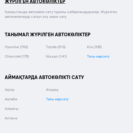
ЖҮРІЛГЕН АВТОКӨЛІКТЕР
Қазақстанда автокөлік сату туралы хабарландырулар. Жүрілген
автокөліктерді сатып алу және сату.
ТАНЫМАЛ ЖҮРІЛГЕН АВТОКӨЛІКТЕР
Hyundai
(762)
Toyota
(513)
Kia
(335)
Chevrolet
(175)
Nissan
(141)
Тағы көрсету
АЙМАҚТАРДА АВТОКӨЛІКТІ САТУ
Ақтау
Атырау
Ақтөбе
Тағы көрсету
Алматы
Астана