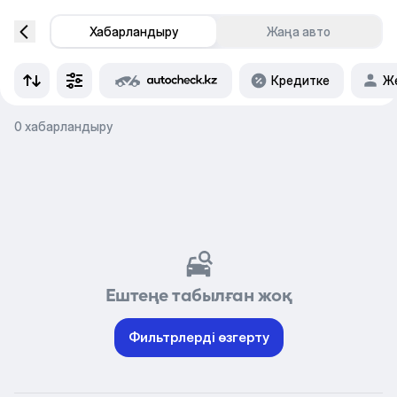
Хабарландыру
Жаңа авто
Кредитке
Же
0 хабарландыру
Ештеңе табылған жоқ
Фильтрлерді өзгерту