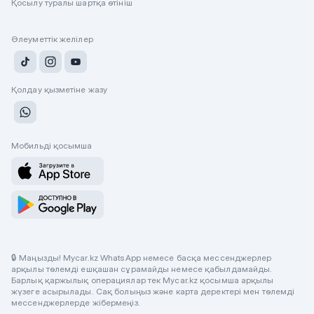
Қосылу туралы шартқа өтініш
Әлеуметтік желілер
Қолдау қызметіне жазу
Мобильді қосымша
🔒 Маңызды! Mycar.kz WhatsApp немесе басқа мессенджерлер
арқылы төлемді ешқашан сұрамайды немесе қабылдамайды.
Барлық қаржылық операциялар тек Mycar.kz қосымша арқылы
жүзеге асырылады. Сақ болыңыз және карта деректері мен төлемді
мессенджерлерде жібермеңіз.