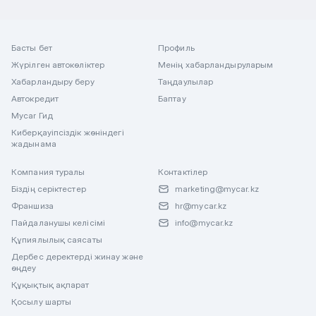
Басты бет
Профиль
Жүрілген автокөліктер
Менің хабарландыруларым
Хабарландыру беру
Таңдаулылар
Автокредит
Баптау
Mycar Гид
Киберқауіпсіздік жөніндегі
жадынама
Компания туралы
Контактілер
Біздің серіктестер
marketing@mycar.kz
Франшиза
hr@mycar.kz
Пайдаланушы келісімі
info@mycar.kz
Құпиялылық саясаты
Дербес деректерді жинау және
өңдеу
Құқықтық ақпарат
Қосылу шарты