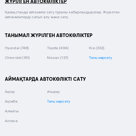
ЖҮРІЛГЕН АВТОКӨЛІКТЕР
Қазақстанда автокөлік сату туралы хабарландырулар. Жүрілген
автокөліктерді сатып алу және сату.
ТАНЫМАЛ ЖҮРІЛГЕН АВТОКӨЛІКТЕР
Hyundai
(748)
Toyota
(484)
Kia
(332)
Chevrolet
(161)
Nissan
(137)
Тағы көрсету
АЙМАҚТАРДА АВТОКӨЛІКТІ САТУ
Ақтау
Атырау
Ақтөбе
Тағы көрсету
Алматы
Астана