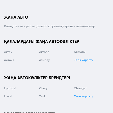
ЖАҢА АВТО
Қазақстанның ресми дилерлік орталықтарынан автокөліктер
ҚАЛАЛАРДАҒЫ ЖАҢА АВТОКӨЛІКТЕР
Актау
Актобе
Алматы
Астана
Атырау
Тағы көрсету
ЖАҢА АВТОКӨЛІКТЕР БРЕНДТЕРІ
Hyundai
Chery
Changan
Haval
Tank
Тағы көрсету