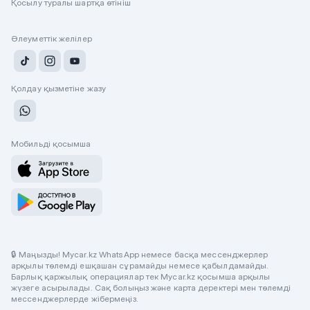
Қосылу туралы шартқа өтініш
Әлеуметтік желілер
Қолдау қызметіне жазу
Мобильді қосымша
🔒 Маңызды! Mycar.kz WhatsApp немесе басқа мессенджерлер
арқылы төлемді ешқашан сұрамайды немесе қабылдамайды.
Барлық қаржылық операциялар тек Mycar.kz қосымша арқылы
жүзеге асырылады. Сақ болыңыз және карта деректері мен төлемді
мессенджерлерде жібермеңіз.