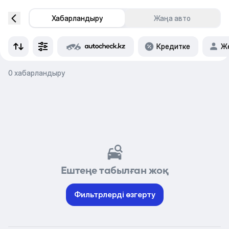
Хабарландыру
Жаңа авто
Кредитке
Же
0 хабарландыру
Ештеңе табылған жоқ
Фильтрлерді өзгерту