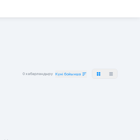
0 хабарландыру
Күні бойынша