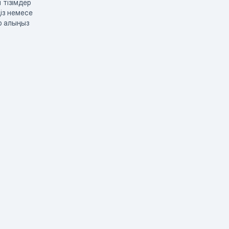
 тізімдер
із немесе
р алыңыз