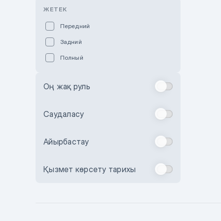
Розовый
ЖЕТЕК
Красный
Передний
Пурпурный
Задний
Коричневый
Полный
Голубой
Синий
Оң жақ руль
Фиолетовый
Зеленый
Саудаласу
Желтый
Айырбастау
Бежевый
Бордовый
Қызмет көрсету тарихы
Комбинированный
Бронзовый
Темно-синий