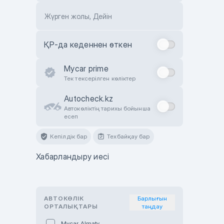
Жүрген жолы, Дейін
ҚР-да кеденнен өткен
Mycar prime
Тек тексерілген көліктер
Autocheck.kz
Автокөліктің тарихы бойынша
есеп
Кепілдік бар
Техбайқау бар
Хабарландыру иесі
АВТОКӨЛІК
Барлығын
ОРТАЛЫҚТАРЫ
таңдау
Mycar Almaty