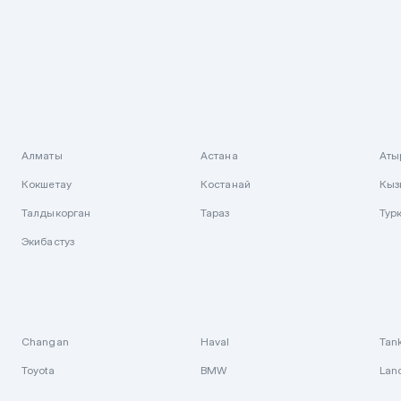
Алматы
Астана
Аты
Кокшетау
Костанай
Кыз
Талдыкорган
Тараз
Тур
Экибастуз
Changan
Haval
Tan
Toyota
BMW
Lan