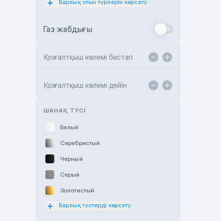
Барлық отын түрлерін көрсету
Toyota Almaty
Газ жабдығы
Toyota Astana
Toyota Kokshetau
Қозғалтқыш көлемі бастап
TANK Motors Karaganda
Hyundai ShymCity
Қозғалтқыш көлемі дейін
Toyota Shygys
ШАНАҚ ТҮСІ
Белый
Серебристый
Черный
Серый
Золотистый
Барлық түстерді көрсету
Оранжевый