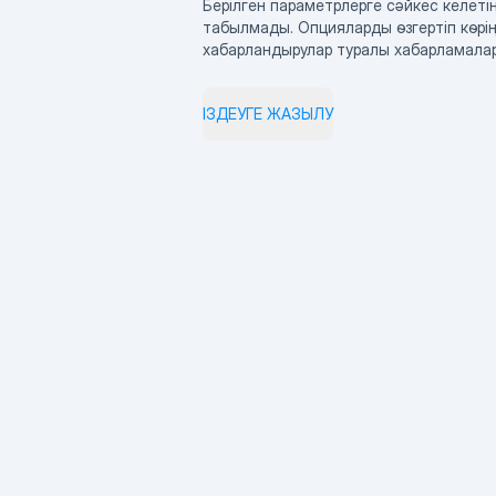
Берілген параметрлерге сәйкес келетін
табылмады. Опцияларды өзгертіп көрің
хабарландырулар туралы хабарламала
ІЗДЕУГЕ ЖАЗЫЛУ