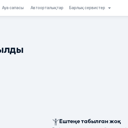
Барлық сервистер
Ауа сапасы
Автоорталықтар
ылды
Ештеңе табылған жоқ