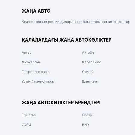
Серый металлик
ЖАҢА АВТО
Сиреневый металлик
Черный металлик
Қазақстанның ресми дилерлік орталықтарынан автокөліктер
Стальной
ҚАЛАЛАРДАҒЫ ЖАҢА АВТОКӨЛІКТЕР
Вишневый
Серебристый металлик
Актау
Актобе
Темно-коричневый
Жезказган
Караганда
Бело-Дымчатый
Петропавловск
Семей
Светло-зелёный металлик
Усть-Каменогорск
Шымкент
Бирюзовый
Темно-синий металлик
ЖАҢА АВТОКӨЛІКТЕР БРЕНДТЕРІ
Зеленый металлик
Hyundai
Chery
Комбинированный
GWM
BYD