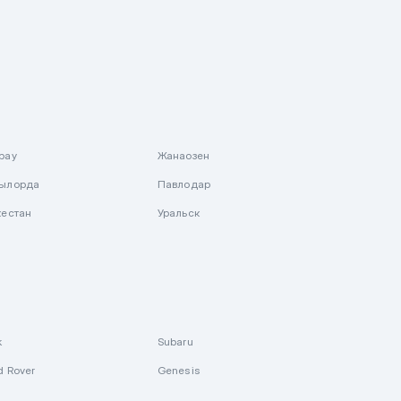
рау
Жанаозен
ылорда
Павлодар
кестан
Уральск
k
Subaru
d Rover
Genesis