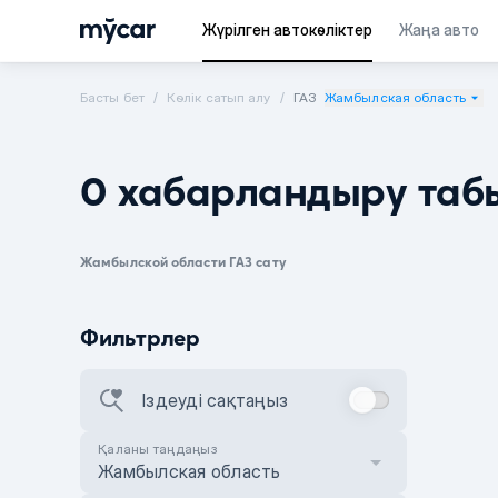
Жүрілген автокөліктер
Жаңа авто
Басты бет
Көлік сатып алу
ГАЗ
Жамбылская область
0 хабарландыру таб
Жамбылской области ГАЗ сату
Фильтрлер
Іздеуді сақтаңыз
Қаланы таңдаңыз
Жамбылская область