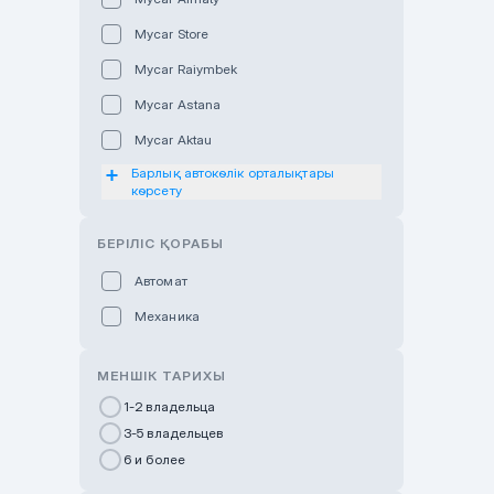
Mycar Store
Mycar Raiymbek
Mycar Astana
Mycar Aktau
Барлық автокөлік орталықтары
Mycar Uralsk
көрсету
Haval & Tank Kyzylorda
БЕРІЛІС ҚОРАБЫ
Haval & Tank Pavlodar
Bavaria Almaty
Автомат
Mycar Shymkent
Механика
Bavaria Astana
МЕНШІК ТАРИХЫ
GWM Nurly Zhol
1-2 владельца
Chery Astana
3-5 владельцев
Changan Auto Nurly Zhol
6 и более
Haval Atyrau