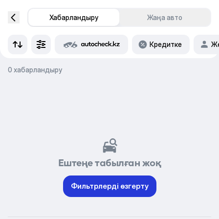
Хабарландыру
Жаңа авто
Кредитке
Же
0 хабарландыру
Ештеңе табылған жоқ
Фильтрлерді өзгерту