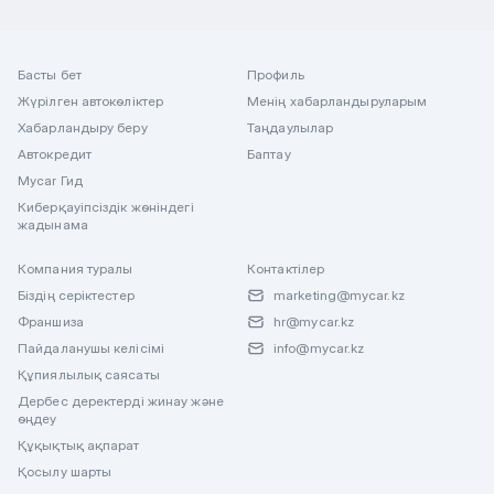
Басты бет
Профиль
Жүрілген автокөліктер
Менің хабарландыруларым
Хабарландыру беру
Таңдаулылар
Автокредит
Баптау
Mycar Гид
Киберқауіпсіздік жөніндегі
жадынама
Компания туралы
Контактілер
Біздің серіктестер
marketing@mycar.kz
Франшиза
hr@mycar.kz
Пайдаланушы келісімі
info@mycar.kz
Құпиялылық саясаты
Дербес деректерді жинау және
өңдеу
Құқықтық ақпарат
Қосылу шарты