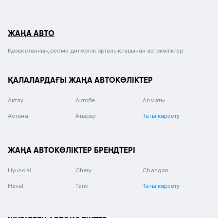
ЖАҢА АВТО
Қазақстанның ресми дилерлік орталықтарынан автокөліктер
ҚАЛАЛАРДАҒЫ ЖАҢА АВТОКӨЛІКТЕР
Актау
Актобе
Алматы
Астана
Атырау
Тағы көрсету
ЖАҢА АВТОКӨЛІКТЕР БРЕНДТЕРІ
Hyundai
Chery
Changan
Haval
Tank
Тағы көрсету