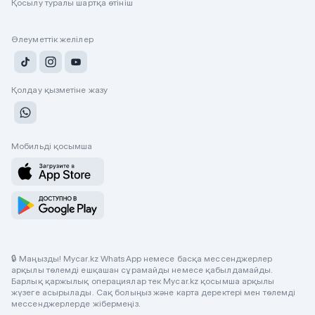
Қосылу туралы шартқа өтініш
Әлеуметтік желілер
Қолдау қызметіне жазу
Мобильді қосымша
🔒 Маңызды! Mycar.kz WhatsApp немесе басқа мессенджерлер
арқылы төлемді ешқашан сұрамайды немесе қабылдамайды.
Барлық қаржылық операциялар тек Mycar.kz қосымша арқылы
жүзеге асырылады. Сақ болыңыз және карта деректері мен төлемді
мессенджерлерде жібермеңіз.