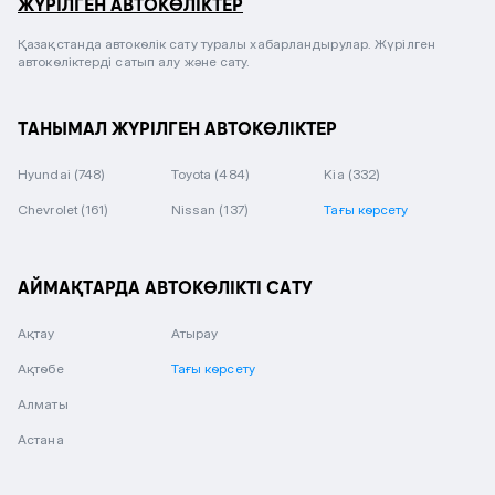
ЖҮРІЛГЕН АВТОКӨЛІКТЕР
Қазақстанда автокөлік сату туралы хабарландырулар. Жүрілген
автокөліктерді сатып алу және сату.
ТАНЫМАЛ ЖҮРІЛГЕН АВТОКӨЛІКТЕР
Hyundai
(748)
Toyota
(484)
Kia
(332)
Chevrolet
(161)
Nissan
(137)
Тағы көрсету
АЙМАҚТАРДА АВТОКӨЛІКТІ САТУ
Ақтау
Атырау
Ақтөбе
Тағы көрсету
Алматы
Астана