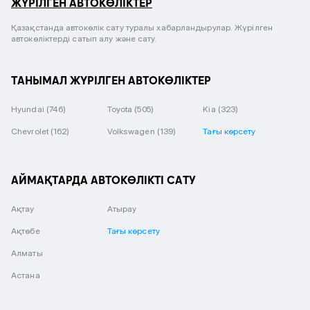
ЖҮРІЛГЕН АВТОКӨЛІКТЕР
Қазақстанда автокөлік сату туралы хабарландырулар. Жүрілген
автокөліктерді сатып алу және сату.
ТАНЫМАЛ ЖҮРІЛГЕН АВТОКӨЛІКТЕР
Hyundai
(746)
Toyota
(505)
Kia
(323)
Chevrolet
(162)
Volkswagen
(139)
Тағы көрсету
АЙМАҚТАРДА АВТОКӨЛІКТІ САТУ
Ақтау
Атырау
Ақтөбе
Тағы көрсету
Алматы
Астана