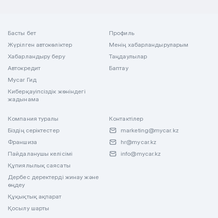
Басты бет
Профиль
Жүрілген автокөліктер
Менің хабарландыруларым
Хабарландыру беру
Таңдаулылар
Автокредит
Баптау
Mycar Гид
Киберқауіпсіздік жөніндегі
жадынама
Компания туралы
Контактілер
Біздің серіктестер
marketing@mycar.kz
Франшиза
hr@mycar.kz
Пайдаланушы келісімі
info@mycar.kz
Құпиялылық саясаты
Дербес деректерді жинау және
өңдеу
Құқықтық ақпарат
Қосылу шарты