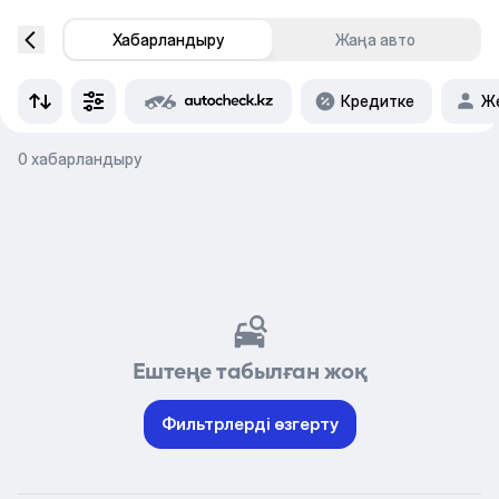
Хабарландыру
Жаңа авто
Кредитке
Же
0 хабарландыру
Ештеңе табылған жоқ
Фильтрлерді өзгерту