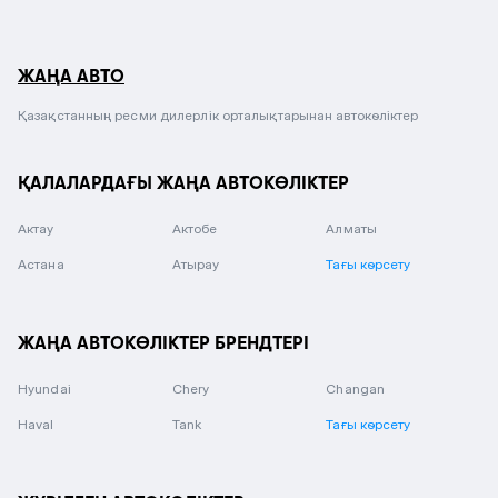
ЖАҢА АВТО
Қазақстанның ресми дилерлік орталықтарынан автокөліктер
ҚАЛАЛАРДАҒЫ ЖАҢА АВТОКӨЛІКТЕР
Актау
Актобе
Алматы
Астана
Атырау
Тағы көрсету
ЖАҢА АВТОКӨЛІКТЕР БРЕНДТЕРІ
Hyundai
Chery
Changan
Haval
Tank
Тағы көрсету