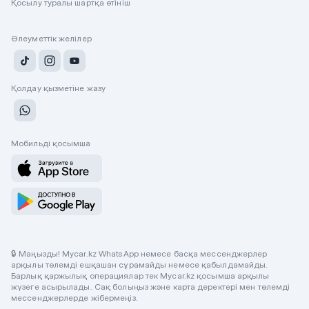
Қосылу туралы шартқа өтініш
Әлеуметтік желілер
Қолдау қызметіне жазу
Мобильді қосымша
🔒 Маңызды! Mycar.kz WhatsApp немесе басқа мессенджерлер
арқылы төлемді ешқашан сұрамайды немесе қабылдамайды.
Барлық қаржылық операциялар тек Mycar.kz қосымша арқылы
жүзеге асырылады. Сақ болыңыз және карта деректері мен төлемді
мессенджерлерде жібермеңіз.