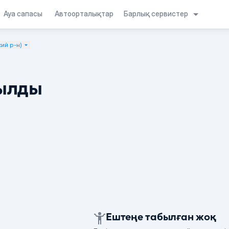
Барлық сервистер
Ауа сапасы
Автоорталықтар
ий р-н)
ылды
Ештеңе табылған жоқ