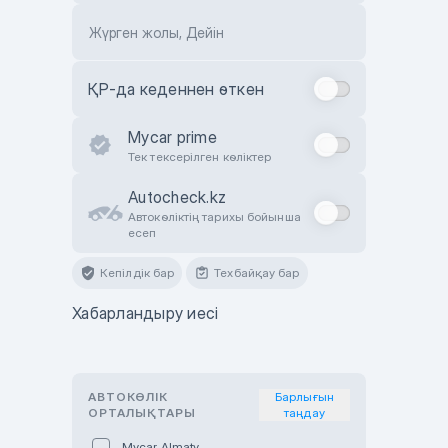
Жүрген жолы, Дейін
ҚР-да кеденнен өткен
Mycar prime
Тек тексерілген көліктер
Autocheck.kz
Автокөліктің тарихы бойынша
есеп
Кепілдік бар
Техбайқау бар
Хабарландыру иесі
АВТОКӨЛІК
Барлығын
ОРТАЛЫҚТАРЫ
таңдау
Mycar Almaty