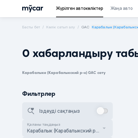
Жүрілген автокөліктер
Жаңа авто
Басты бет
Көлік сатып алу
GAC
Карабалык (Карабалыкск
0 хабарландыру таб
Карабалыке (Карабалыкский р-н) GAC сату
Фильтрлер
Іздеуді сақтаңыз
Қаланы таңдаңыз
Карабалык (Карабалыкский р-н)