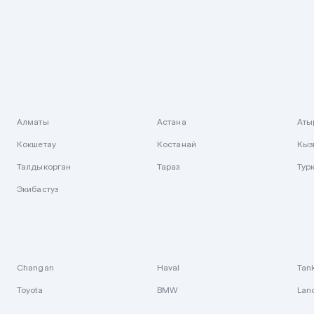
Алматы
Астана
Аты
Кокшетау
Костанай
Кыз
Талдыкорган
Тараз
Тур
Экибастуз
Changan
Haval
Tan
Toyota
BMW
Lan