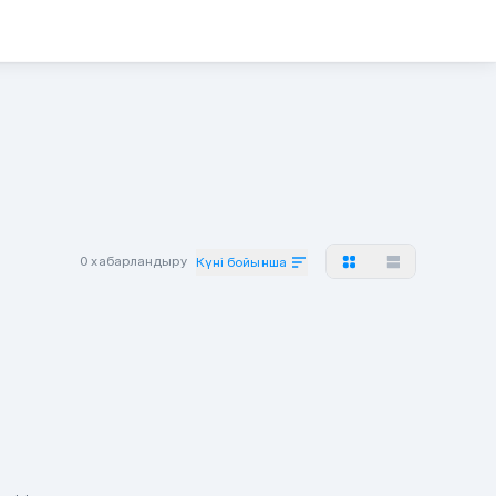
0 хабарландыру
Күні бойынша