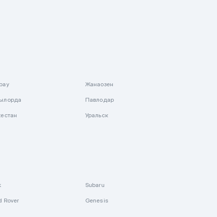
рау
Жанаозен
ылорда
Павлодар
кестан
Уральск
k
Subaru
d Rover
Genesis