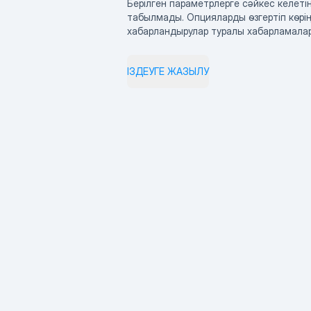
Берілген параметрлерге сәйкес келетін
табылмады. Опцияларды өзгертіп көрің
хабарландырулар туралы хабарламала
ІЗДЕУГЕ ЖАЗЫЛУ