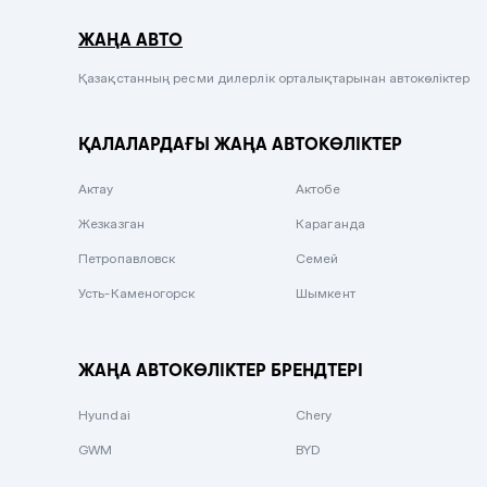
Серый металлик
ЖАҢА АВТО
Сиреневый металлик
Черный металлик
Қазақстанның ресми дилерлік орталықтарынан автокөліктер
Стальной
ҚАЛАЛАРДАҒЫ ЖАҢА АВТОКӨЛІКТЕР
Вишневый
Серебристый металлик
Актау
Актобе
Темно-коричневый
Жезказган
Караганда
Бело-Дымчатый
Петропавловск
Семей
Светло-зелёный металлик
Усть-Каменогорск
Шымкент
Бирюзовый
Темно-синий металлик
ЖАҢА АВТОКӨЛІКТЕР БРЕНДТЕРІ
Зеленый металлик
Hyundai
Chery
Комбинированный
GWM
BYD