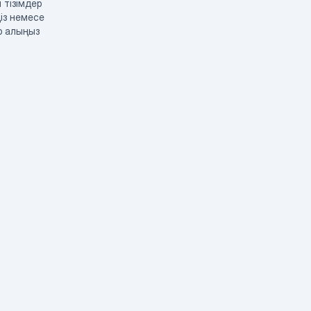
 тізімдер
із немесе
р алыңыз