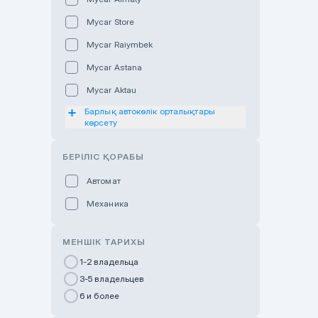
Mycar Store
Mycar Raiymbek
Mycar Astana
Mycar Aktau
Барлық автокөлік орталықтары
Mycar Uralsk
көрсету
Haval & Tank Kyzylorda
БЕРІЛІС ҚОРАБЫ
Haval & Tank Pavlodar
Bavaria Almaty
Автомат
Mycar Shymkent
Механика
Bavaria Astana
МЕНШІК ТАРИХЫ
GWM Nurly Zhol
1-2 владельца
Chery Astana
3-5 владельцев
Changan Auto Nurly Zhol
6 и более
Haval Atyrau