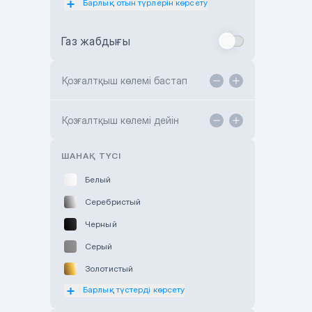
Барлық отын түрлерін көрсету
Toyota Almaty
Газ жабдығы
Toyota Astana
Toyota Kokshetau
Қозғалтқыш көлемі бастап
TANK Motors Karaganda
Hyundai ShymCity
Қозғалтқыш көлемі дейін
Toyota Shygys
ШАНАҚ ТҮСІ
Белый
Серебристый
Черный
Серый
Золотистый
Барлық түстерді көрсету
Оранжевый