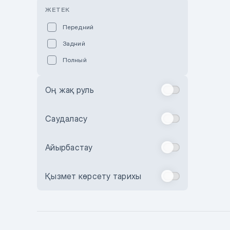
Розовый
ЖЕТЕК
Красный
Передний
Пурпурный
Задний
Коричневый
Полный
Голубой
Синий
Оң жақ руль
Фиолетовый
Зеленый
Саудаласу
Желтый
Айырбастау
Бежевый
Бордовый
Қызмет көрсету тарихы
Комбинированный
Бронзовый
Темно-синий