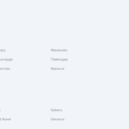
рау
Жанаозен
ылорда
Павлодар
кестан
Уральск
k
Subaru
d Rover
Genesis