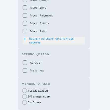
Mycar Store
Mycar Raiymbek
Mycar Astana
Mycar Aktau
Барлық автокөлік орталықтары
Mycar Uralsk
көрсету
Haval & Tank Kyzylorda
БЕРІЛІС ҚОРАБЫ
Haval & Tank Pavlodar
Bavaria Almaty
Автомат
Mycar Shymkent
Механика
Bavaria Astana
МЕНШІК ТАРИХЫ
GWM Nurly Zhol
1-2 владельца
Chery Astana
3-5 владельцев
Changan Auto Nurly Zhol
6 и более
Haval Atyrau