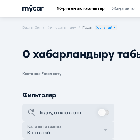
Жүрілген автокөліктер
Жаңа авто
Басты бет
Көлік сатып алу
Foton
Костанай
0 хабарландыру таб
Костанае Foton сату
Фильтрлер
Іздеуді сақтаңыз
Қаланы таңдаңыз
Костанай