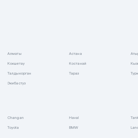
Алматы
Астана
Аты
Кокшетау
Костанай
Кыз
Талдыкорган
Тараз
Тур
Экибастуз
Changan
Haval
Tan
Toyota
BMW
Lan