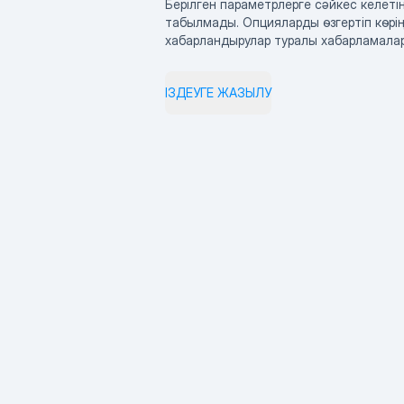
Берілген параметрлерге сәйкес келетін
табылмады. Опцияларды өзгертіп көрің
хабарландырулар туралы хабарламала
ІЗДЕУГЕ ЖАЗЫЛУ