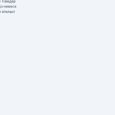
 тізімдер
із немесе
р алыңыз