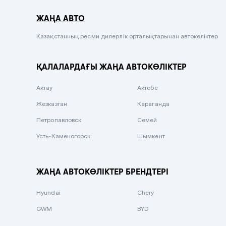
Серый металлик
ЖАҢА АВТО
Сиреневый металлик
Черный металлик
Қазақстанның ресми дилерлік орталықтарынан автокөліктер
Стальной
ҚАЛАЛАРДАҒЫ ЖАҢА АВТОКӨЛІКТЕР
Вишневый
Серебристый металлик
Актау
Актобе
Темно-коричневый
Жезказган
Караганда
Бело-Дымчатый
Петропавловск
Семей
Светло-зелёный металлик
Усть-Каменогорск
Шымкент
Бирюзовый
Темно-синий металлик
ЖАҢА АВТОКӨЛІКТЕР БРЕНДТЕРІ
Зеленый металлик
Hyundai
Chery
Комбинированный
GWM
BYD