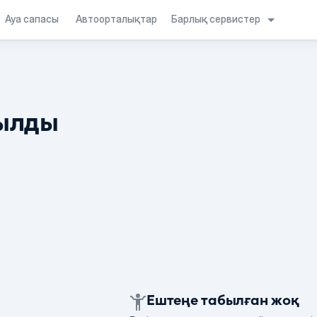
Барлық сервистер
Ауа сапасы
Автоорталықтар
ылды
Ештеңе табылған жоқ