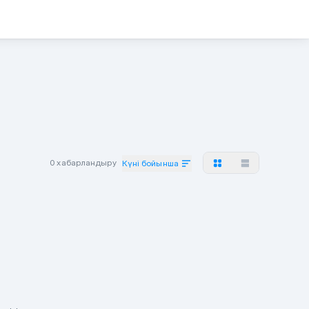
0 хабарландыру
Күні бойынша