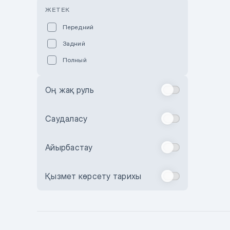
Розовый
ЖЕТЕК
Красный
Передний
Пурпурный
Задний
Коричневый
Полный
Голубой
Синий
Оң жақ руль
Фиолетовый
Зеленый
Саудаласу
Желтый
Айырбастау
Бежевый
Бордовый
Қызмет көрсету тарихы
Комбинированный
Бронзовый
Темно-синий