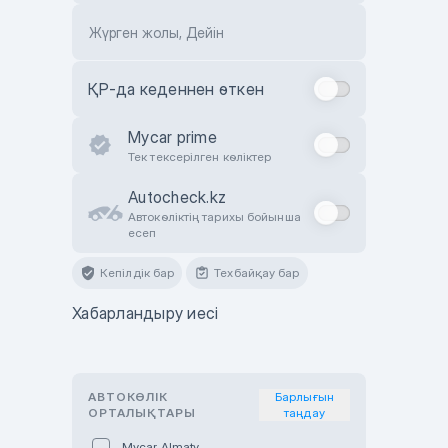
Жүрген жолы, Дейін
ҚР-да кеденнен өткен
Mycar prime
Тек тексерілген көліктер
Autocheck.kz
Автокөліктің тарихы бойынша
есеп
Кепілдік бар
Техбайқау бар
Хабарландыру иесі
АВТОКӨЛІК
Барлығын
ОРТАЛЫҚТАРЫ
таңдау
Mycar Almaty