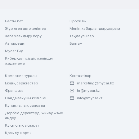
Басты бет
Профиль
Жүрілген автокөліктер
Менің хабарландыруларым
Хабарландыру беру
Таңдаулылар
Автокредит
Баптау
Mycar Гид
Киберқауіпсіздік жөніндегі
жадынама
Компания туралы
Контактілер
Біздің серіктестер
marketing@mycar.kz
Франшиза
hr@mycar.kz
Пайдаланушы келісімі
info@mycar.kz
Құпиялылық саясаты
Дербес деректерді жинау және
өңдеу
Құқықтық ақпарат
Қосылу шарты