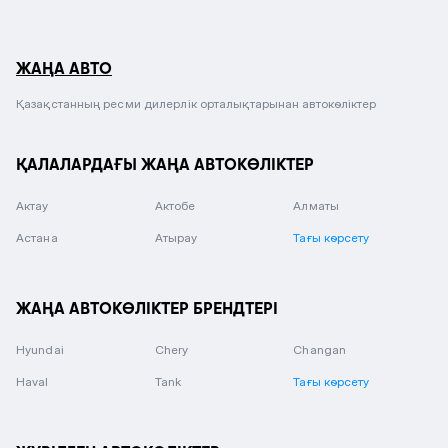
ЖАҢА АВТО
Қазақстанның ресми дилерлік орталықтарынан автокөліктер
ҚАЛАЛАРДАҒЫ ЖАҢА АВТОКӨЛІКТЕР
Актау
Актобе
Алматы
Астана
Атырау
Тағы көрсету
ЖАҢА АВТОКӨЛІКТЕР БРЕНДТЕРІ
Hyundai
Chery
Changan
Haval
Tank
Тағы көрсету