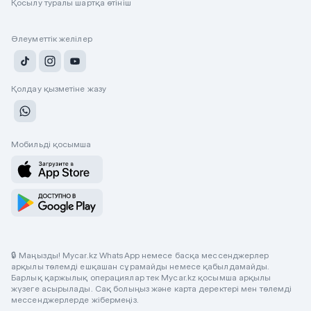
Қосылу туралы шартқа өтініш
Әлеуметтік желілер
Қолдау қызметіне жазу
Мобильді қосымша
🔒 Маңызды! Mycar.kz WhatsApp немесе басқа мессенджерлер
арқылы төлемді ешқашан сұрамайды немесе қабылдамайды.
Барлық қаржылық операциялар тек Mycar.kz қосымша арқылы
жүзеге асырылады. Сақ болыңыз және карта деректері мен төлемді
мессенджерлерде жібермеңіз.