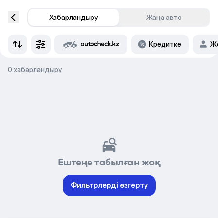
Хабарландыру
Жаңа авто
Кредитке
Же
0 хабарландыру
Ештеңе табылған жоқ
Фильтрлерді өзгерту