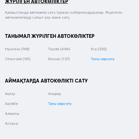
ЖҮРІЛГЕН АВТОКӨЛІКТЕР
Қазақстанда автокөлік сату туралы хабарландырулар. Жүрілген
автокөліктерді сатып алу және сату.
ТАНЫМАЛ ЖҮРІЛГЕН АВТОКӨЛІКТЕР
Hyundai
(748)
Toyota
(484)
Kia
(332)
Chevrolet
(161)
Nissan
(137)
Тағы көрсету
АЙМАҚТАРДА АВТОКӨЛІКТІ САТУ
Ақтау
Атырау
Ақтөбе
Тағы көрсету
Алматы
Астана