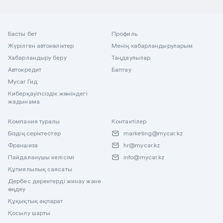
Басты бет
Профиль
Жүрілген автокөліктер
Менің хабарландыруларым
Хабарландыру беру
Таңдаулылар
Автокредит
Баптау
Mycar Гид
Киберқауіпсіздік жөніндегі
жадынама
Компания туралы
Контактілер
Біздің серіктестер
marketing@mycar.kz
Франшиза
hr@mycar.kz
Пайдаланушы келісімі
info@mycar.kz
Құпиялылық саясаты
Дербес деректерді жинау және
өңдеу
Құқықтық ақпарат
Қосылу шарты