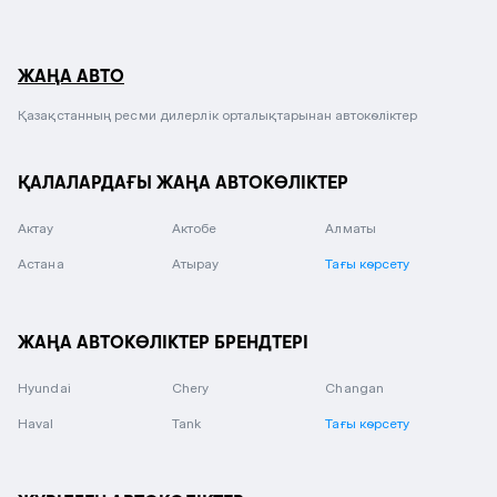
ЖАҢА АВТО
Қазақстанның ресми дилерлік орталықтарынан автокөліктер
ҚАЛАЛАРДАҒЫ ЖАҢА АВТОКӨЛІКТЕР
Актау
Актобе
Алматы
Астана
Атырау
Тағы көрсету
ЖАҢА АВТОКӨЛІКТЕР БРЕНДТЕРІ
Hyundai
Chery
Changan
Haval
Tank
Тағы көрсету