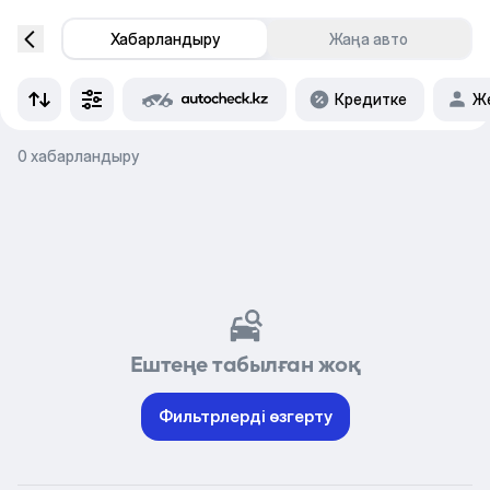
Хабарландыру
Жаңа авто
Кредитке
Же
0 хабарландыру
Ештеңе табылған жоқ
Фильтрлерді өзгерту