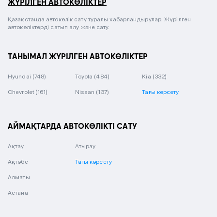
ЖҮРІЛГЕН АВТОКӨЛІКТЕР
Қазақстанда автокөлік сату туралы хабарландырулар. Жүрілген
автокөліктерді сатып алу және сату.
ТАНЫМАЛ ЖҮРІЛГЕН АВТОКӨЛІКТЕР
Hyundai
(748)
Toyota
(484)
Kia
(332)
Chevrolet
(161)
Nissan
(137)
Тағы көрсету
АЙМАҚТАРДА АВТОКӨЛІКТІ САТУ
Ақтау
Атырау
Ақтөбе
Тағы көрсету
Алматы
Астана