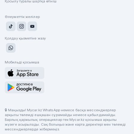
Қосылу туралы шартқа өтініш
Әлеуметтік желілер
Қолдау қызметіне жазу
Мобильді қосымша
🔒 Маңызды! Mycar.kz WhatsApp немесе басқа мессенджерлер
арқылы төлемді ешқашан сұрамайды немесе қабылдамайды.
Барлық қаржылық операциялар тек Mycar.kz қосымша арқылы
жүзеге асырылады. Сақ болыңыз және карта деректері мен төлемді
мессенджерлерде жібермеңіз.