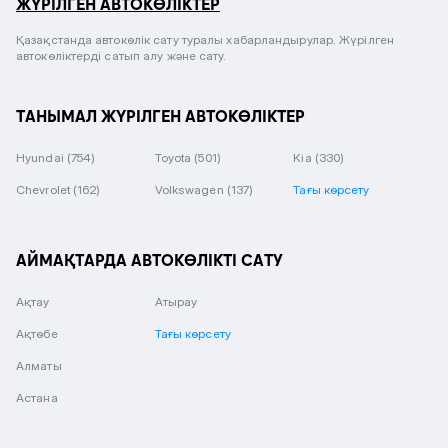
ЖҮРІЛГЕН АВТОКӨЛІКТЕР
Қазақстанда автокөлік сату туралы хабарландырулар. Жүрілген
автокөліктерді сатып алу және сату.
ТАНЫМАЛ ЖҮРІЛГЕН АВТОКӨЛІКТЕР
Hyundai
(754)
Toyota
(501)
Kia
(330)
Chevrolet
(162)
Volkswagen
(137)
Тағы көрсету
АЙМАҚТАРДА АВТОКӨЛІКТІ САТУ
Ақтау
Атырау
Ақтөбе
Тағы көрсету
Алматы
Астана