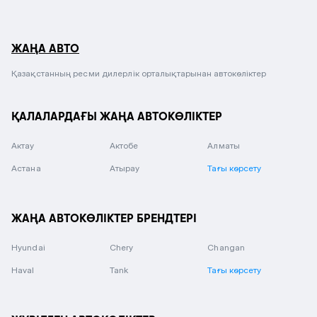
ЖАҢА АВТО
Қазақстанның ресми дилерлік орталықтарынан автокөліктер
ҚАЛАЛАРДАҒЫ ЖАҢА АВТОКӨЛІКТЕР
Актау
Актобе
Алматы
Астана
Атырау
Тағы көрсету
ЖАҢА АВТОКӨЛІКТЕР БРЕНДТЕРІ
Hyundai
Chery
Changan
Haval
Tank
Тағы көрсету