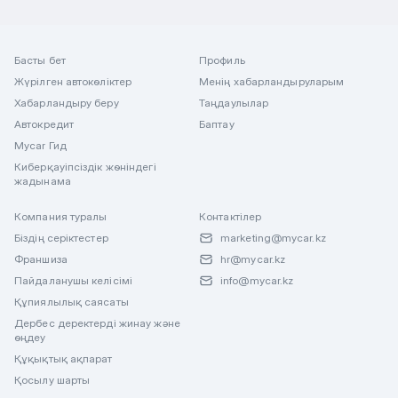
Басты бет
Профиль
Жүрілген автокөліктер
Менің хабарландыруларым
Хабарландыру беру
Таңдаулылар
Автокредит
Баптау
Mycar Гид
Киберқауіпсіздік жөніндегі
жадынама
Компания туралы
Контактілер
Біздің серіктестер
marketing@mycar.kz
Франшиза
hr@mycar.kz
Пайдаланушы келісімі
info@mycar.kz
Құпиялылық саясаты
Дербес деректерді жинау және
өңдеу
Құқықтық ақпарат
Қосылу шарты