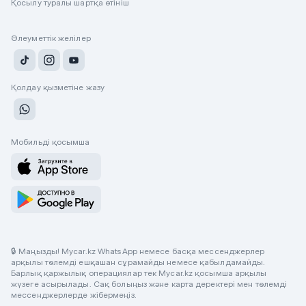
Қосылу туралы шартқа өтініш
Әлеуметтік желілер
Қолдау қызметіне жазу
Мобильді қосымша
🔒 Маңызды! Mycar.kz WhatsApp немесе басқа мессенджерлер
арқылы төлемді ешқашан сұрамайды немесе қабылдамайды.
Барлық қаржылық операциялар тек Mycar.kz қосымша арқылы
жүзеге асырылады. Сақ болыңыз және карта деректері мен төлемді
мессенджерлерде жібермеңіз.