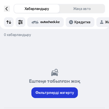
Хабарландыру
Жаңа авто
Кредитке
Же
0 хабарландыру
Ештеңе табылған жоқ
Фильтрлерді өзгерту