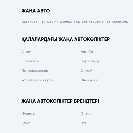
Серый металлик
ЖАҢА АВТО
Сиреневый металлик
Черный металлик
Қазақстанның ресми дилерлік орталықтарынан автокөліктер
Стальной
ҚАЛАЛАРДАҒЫ ЖАҢА АВТОКӨЛІКТЕР
Вишневый
Серебристый металлик
Актау
Актобе
Темно-коричневый
Жезказган
Караганда
Бело-Дымчатый
Петропавловск
Семей
Светло-зелёный металлик
Усть-Каменогорск
Шымкент
Бирюзовый
Темно-синий металлик
ЖАҢА АВТОКӨЛІКТЕР БРЕНДТЕРІ
Зеленый металлик
Hyundai
Chery
Комбинированный
GWM
BYD