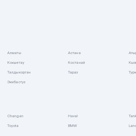
Алматы
Астана
Аты
Кокшетау
Костанай
Кыз
Талдыкорган
Тараз
Тур
Экибастуз
Changan
Haval
Tan
Toyota
BMW
Lan