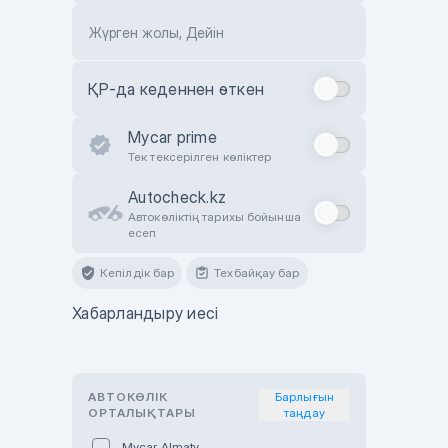
Жүрген жолы, Дейін
ҚР-да кеденнен өткен
Mycar prime
Тек тексерілген көліктер
Autocheck.kz
Автокөліктің тарихы бойынша
есеп
Кепілдік бар
Техбайқау бар
Хабарландыру иесі
АВТОКӨЛІК
Барлығын
ОРТАЛЫҚТАРЫ
таңдау
Mycar Almaty