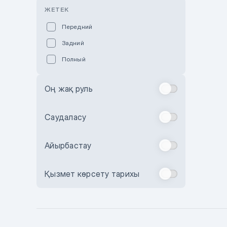
Розовый
ЖЕТЕК
Красный
Передний
Пурпурный
Задний
Коричневый
Полный
Голубой
Синий
Оң жақ руль
Фиолетовый
Зеленый
Саудаласу
Желтый
Айырбастау
Бежевый
Бордовый
Қызмет көрсету тарихы
Комбинированный
Бронзовый
Темно-синий