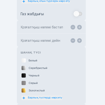
Барлық отын түрлерін көрсету
Toyota Almaty
Газ жабдығы
Toyota Astana
Toyota Kokshetau
Қозғалтқыш көлемі бастап
TANK Motors Karaganda
Hyundai ShymCity
Қозғалтқыш көлемі дейін
Toyota Shygys
ШАНАҚ ТҮСІ
Белый
Серебристый
Черный
Серый
Золотистый
Барлық түстерді көрсету
Оранжевый