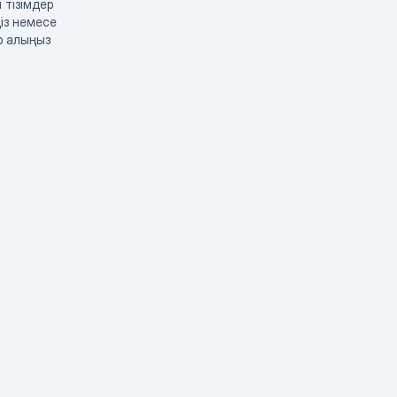
 тізімдер
із немесе
р алыңыз