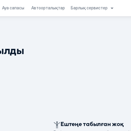
Барлық сервистер
Ауа сапасы
Автоорталықтар
ылды
Ештеңе табылған жоқ