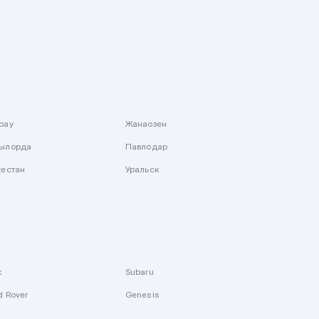
рау
Жанаозен
ылорда
Павлодар
кестан
Уральск
k
Subaru
d Rover
Genesis