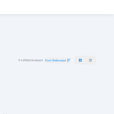
0 хабарландыру
Күні бойынша