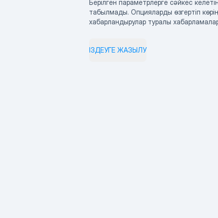
Берілген параметрлерге сәйкес келетін
табылмады. Опцияларды өзгертіп көрің
хабарландырулар туралы хабарламала
ІЗДЕУГЕ ЖАЗЫЛУ