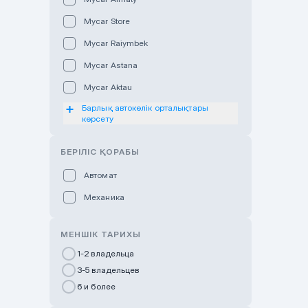
Mycar Store
Mycar Raiymbek
Mycar Astana
Mycar Aktau
Барлық автокөлік орталықтары
Mycar Uralsk
көрсету
Haval & Tank Kyzylorda
БЕРІЛІС ҚОРАБЫ
Haval & Tank Pavlodar
Bavaria Almaty
Автомат
Mycar Shymkent
Механика
Bavaria Astana
МЕНШІК ТАРИХЫ
GWM Nurly Zhol
1-2 владельца
Chery Astana
3-5 владельцев
Changan Auto Nurly Zhol
6 и более
Haval Atyrau