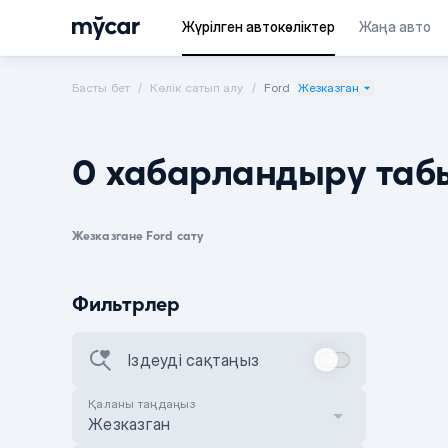
Жүрілген автокөліктер
Жаңа авто
Басты бет
Көлік сатып алу
Ford
Жезказган
0 хабарландыру таб
Жезказгане Ford сату
Фильтрлер
Іздеуді сақтаңыз
Қаланы таңдаңыз
Жезказган