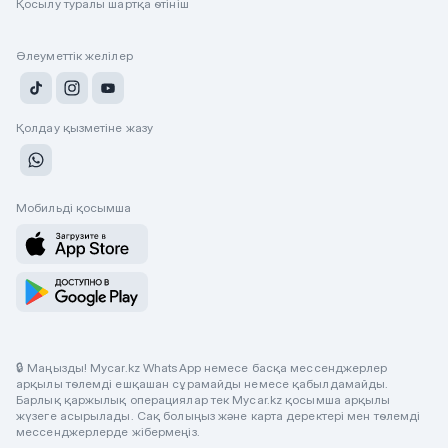
Қосылу туралы шартқа өтініш
Әлеуметтік желілер
Қолдау қызметіне жазу
Мобильді қосымша
🔒 Маңызды! Mycar.kz WhatsApp немесе басқа мессенджерлер
арқылы төлемді ешқашан сұрамайды немесе қабылдамайды.
Барлық қаржылық операциялар тек Mycar.kz қосымша арқылы
жүзеге асырылады. Сақ болыңыз және карта деректері мен төлемді
мессенджерлерде жібермеңіз.