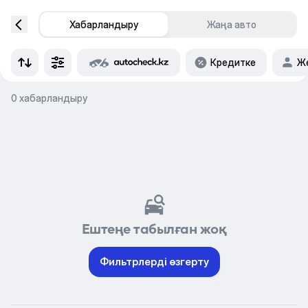
Хабарландыру
Жаңа авто
Кредитке
Же
0 хабарландыру
Ештеңе табылған жоқ
Фильтрлерді өзгерту