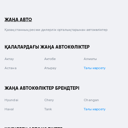
ЖАҢА АВТО
Қазақстанның ресми дилерлік орталықтарынан автокөліктер
ҚАЛАЛАРДАҒЫ ЖАҢА АВТОКӨЛІКТЕР
Актау
Актобе
Алматы
Астана
Атырау
Тағы көрсету
ЖАҢА АВТОКӨЛІКТЕР БРЕНДТЕРІ
Hyundai
Chery
Changan
Haval
Tank
Тағы көрсету