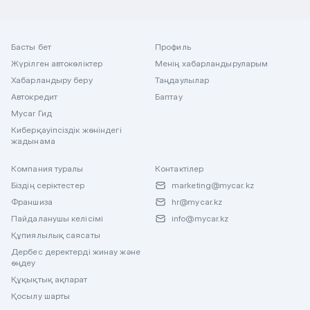
Басты бет
Профиль
Жүрілген автокөліктер
Менің хабарландыруларым
Хабарландыру беру
Таңдаулылар
Автокредит
Баптау
Mycar Гид
Киберқауіпсіздік жөніндегі
жадынама
Компания туралы
Контактілер
Біздің серіктестер
marketing@mycar.kz
Франшиза
hr@mycar.kz
Пайдаланушы келісімі
info@mycar.kz
Құпиялылық саясаты
Дербес деректерді жинау және
өңдеу
Құқықтық ақпарат
Қосылу шарты