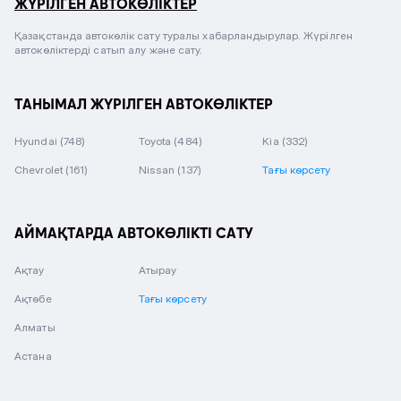
ЖҮРІЛГЕН АВТОКӨЛІКТЕР
Қазақстанда автокөлік сату туралы хабарландырулар. Жүрілген
автокөліктерді сатып алу және сату.
ТАНЫМАЛ ЖҮРІЛГЕН АВТОКӨЛІКТЕР
Hyundai
(748)
Toyota
(484)
Kia
(332)
Chevrolet
(161)
Nissan
(137)
Тағы көрсету
АЙМАҚТАРДА АВТОКӨЛІКТІ САТУ
Ақтау
Атырау
Ақтөбе
Тағы көрсету
Алматы
Астана