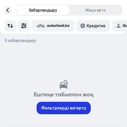
Хабарландыру
Жаңа авто
Кредитке
Же
0 хабарландыру
Ештеңе табылған жоқ
Фильтрлерді өзгерту