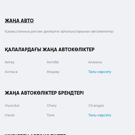
ЖАҢА АВТО
Қазақстанның ресми дилерлік орталықтарынан автокөліктер
ҚАЛАЛАРДАҒЫ ЖАҢА АВТОКӨЛІКТЕР
Актау
Актобе
Алматы
Астана
Атырау
Тағы көрсету
ЖАҢА АВТОКӨЛІКТЕР БРЕНДТЕРІ
Hyundai
Chery
Changan
Haval
Tank
Тағы көрсету