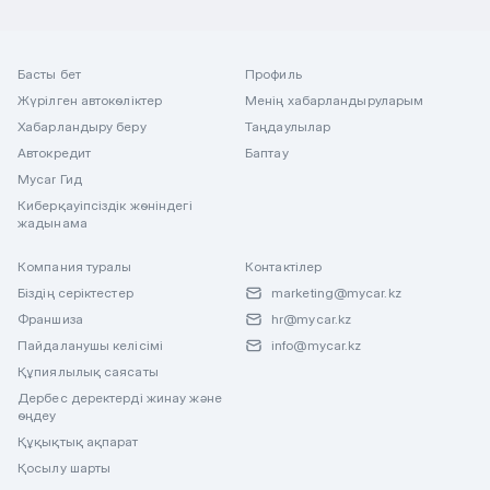
Басты бет
Профиль
Жүрілген автокөліктер
Менің хабарландыруларым
Хабарландыру беру
Таңдаулылар
Автокредит
Баптау
Mycar Гид
Киберқауіпсіздік жөніндегі
жадынама
Компания туралы
Контактілер
Біздің серіктестер
marketing@mycar.kz
Франшиза
hr@mycar.kz
Пайдаланушы келісімі
info@mycar.kz
Құпиялылық саясаты
Дербес деректерді жинау және
өңдеу
Құқықтық ақпарат
Қосылу шарты