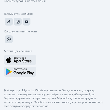
Қосылу туралы шартқа өтініш
Әлеуметтік желілер
Қолдау қызметіне жазу
Мобильді қосымша
🔒 Маңызды! Mycar.kz WhatsApp немесе басқа мессенджерлер
арқылы төлемді ешқашан сұрамайды немесе қабылдамайды.
Барлық қаржылық операциялар тек Mycar.kz қосымша арқылы
жүзеге асырылады. Сақ болыңыз және карта деректері мен төлемді
мессенджерлерде жібермеңіз.