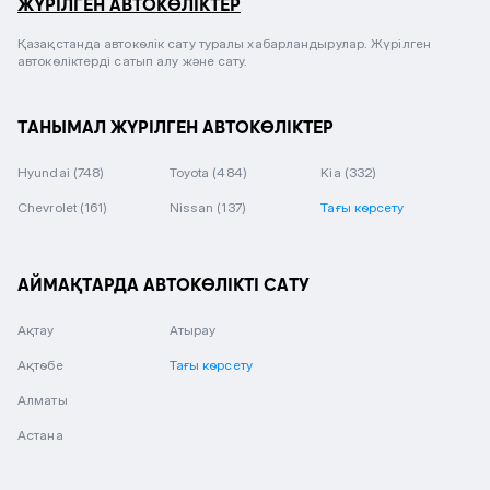
ЖҮРІЛГЕН АВТОКӨЛІКТЕР
Қазақстанда автокөлік сату туралы хабарландырулар. Жүрілген
автокөліктерді сатып алу және сату.
ТАНЫМАЛ ЖҮРІЛГЕН АВТОКӨЛІКТЕР
Hyundai
(748)
Toyota
(484)
Kia
(332)
Chevrolet
(161)
Nissan
(137)
Тағы көрсету
АЙМАҚТАРДА АВТОКӨЛІКТІ САТУ
Ақтау
Атырау
Ақтөбе
Тағы көрсету
Алматы
Астана