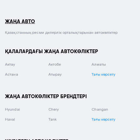
ЖАҢА АВТО
Қазақстанның ресми дилерлік орталықтарынан автокөліктер
ҚАЛАЛАРДАҒЫ ЖАҢА АВТОКӨЛІКТЕР
Актау
Актобе
Алматы
Астана
Атырау
Тағы көрсету
ЖАҢА АВТОКӨЛІКТЕР БРЕНДТЕРІ
Hyundai
Chery
Changan
Haval
Tank
Тағы көрсету