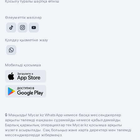
Қосылу туралы шартқа өтініш
Әлеуметтік желілер
Қолдау қызметіне жазу
Мобильді қосымша
🔒 Маңызды! Mycar.kz WhatsApp немесе басқа мессенджерлер
арқылы төлемді ешқашан сұрамайды немесе қабылдамайды.
Барлық қаржылық операциялар тек Mycar.kz қосымша арқылы
жүзеге асырылады. Сақ болыңыз және карта деректері мен төлемді
мессенджерлерде жібермеңіз.