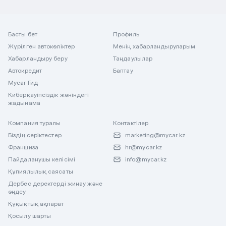
Басты бет
Профиль
Жүрілген автокөліктер
Менің хабарландыруларым
Хабарландыру беру
Таңдаулылар
Автокредит
Баптау
Mycar Гид
Киберқауіпсіздік жөніндегі
жадынама
Компания туралы
Контактілер
Біздің серіктестер
marketing@mycar.kz
Франшиза
hr@mycar.kz
Пайдаланушы келісімі
info@mycar.kz
Құпиялылық саясаты
Дербес деректерді жинау және
өңдеу
Құқықтық ақпарат
Қосылу шарты