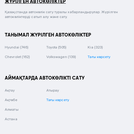
ЖҮРІЛГЕН АВТОКӨЛІКТЕР
Қазақстанда автокөлік сату туралы хабарландырулар. Жүрілген
автокөліктерді сатып алу және сату.
ТАНЫМАЛ ЖҮРІЛГЕН АВТОКӨЛІКТЕР
Hyundai
(746)
Toyota
(505)
Kia
(323)
Chevrolet
(162)
Volkswagen
(139)
Тағы көрсету
АЙМАҚТАРДА АВТОКӨЛІКТІ САТУ
Ақтау
Атырау
Ақтөбе
Тағы көрсету
Алматы
Астана