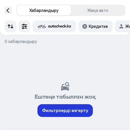
Хабарландыру
Жаңа авто
Кредитке
Же
0 хабарландыру
Ештеңе табылған жоқ
Фильтрлерді өзгерту