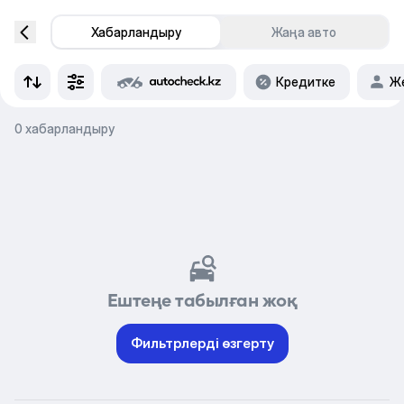
Хабарландыру
Жаңа авто
Кредитке
Же
0 хабарландыру
Ештеңе табылған жоқ
Фильтрлерді өзгерту