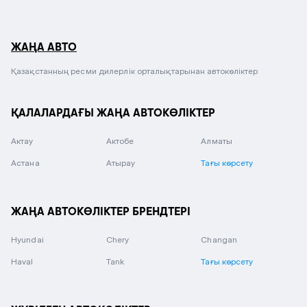
ЖАҢА АВТО
Қазақстанның ресми дилерлік орталықтарынан автокөліктер
ҚАЛАЛАРДАҒЫ ЖАҢА АВТОКӨЛІКТЕР
Актау
Актобе
Алматы
Астана
Атырау
Тағы көрсету
ЖАҢА АВТОКӨЛІКТЕР БРЕНДТЕРІ
Hyundai
Chery
Changan
Haval
Tank
Тағы көрсету