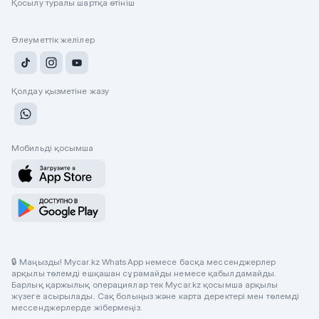
Қосылу туралы шартқа өтініш
Әлеуметтік желілер
Қолдау қызметіне жазу
Мобильді қосымша
🔒 Маңызды! Mycar.kz WhatsApp немесе басқа мессенджерлер
арқылы төлемді ешқашан сұрамайды немесе қабылдамайды.
Барлық қаржылық операциялар тек Mycar.kz қосымша арқылы
жүзеге асырылады. Сақ болыңыз және карта деректері мен төлемді
мессенджерлерде жібермеңіз.