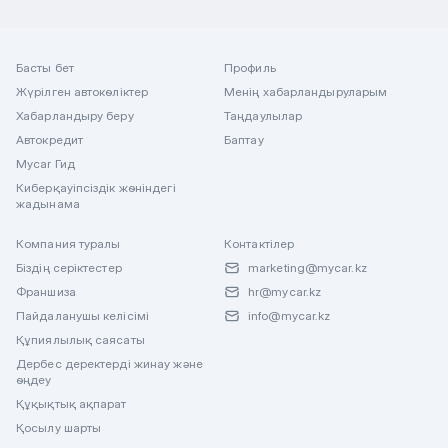
Басты бет
Профиль
Жүрілген автокөліктер
Менің хабарландыруларым
Хабарландыру беру
Таңдаулылар
Автокредит
Баптау
Mycar Гид
Киберқауіпсіздік жөніндегі
жадынама
Компания туралы
Контактілер
Біздің серіктестер
marketing@mycar.kz
Франшиза
hr@mycar.kz
Пайдаланушы келісімі
info@mycar.kz
Құпиялылық саясаты
Дербес деректерді жинау және
өңдеу
Құқықтық ақпарат
Қосылу шарты