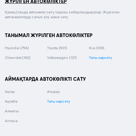
ЖҮРІЛГЕН АВТОКӨЛІКТЕР
Қазақстанда автокөлік сату туралы хабарландырулар. Жүрілген
автокөліктерді сатып алу және сату.
ТАНЫМАЛ ЖҮРІЛГЕН АВТОКӨЛІКТЕР
Hyundai
(754)
Toyota
(501)
Kia
(330)
Chevrolet
(162)
Volkswagen
(137)
Тағы көрсету
АЙМАҚТАРДА АВТОКӨЛІКТІ САТУ
Ақтау
Атырау
Ақтөбе
Тағы көрсету
Алматы
Астана