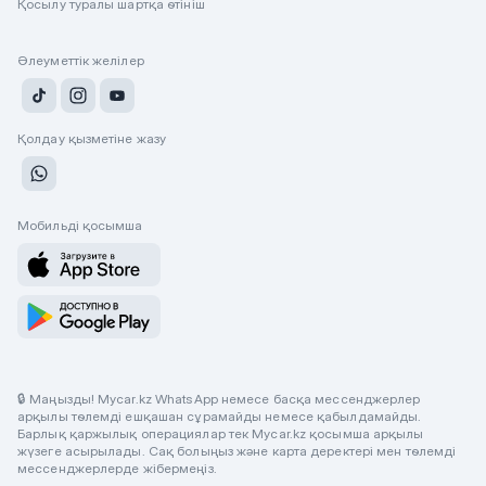
Қосылу туралы шартқа өтініш
Әлеуметтік желілер
Қолдау қызметіне жазу
Мобильді қосымша
🔒 Маңызды! Mycar.kz WhatsApp немесе басқа мессенджерлер
арқылы төлемді ешқашан сұрамайды немесе қабылдамайды.
Барлық қаржылық операциялар тек Mycar.kz қосымша арқылы
жүзеге асырылады. Сақ болыңыз және карта деректері мен төлемді
мессенджерлерде жібермеңіз.