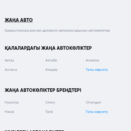
ЖАҢА АВТО
Қазақстанның ресми дилерлік орталықтарынан автокөліктер
ҚАЛАЛАРДАҒЫ ЖАҢА АВТОКӨЛІКТЕР
Актау
Актобе
Алматы
Астана
Атырау
Тағы көрсету
ЖАҢА АВТОКӨЛІКТЕР БРЕНДТЕРІ
Hyundai
Chery
Changan
Haval
Tank
Тағы көрсету