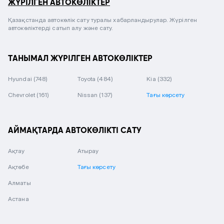
ЖҮРІЛГЕН АВТОКӨЛІКТЕР
Қазақстанда автокөлік сату туралы хабарландырулар. Жүрілген
автокөліктерді сатып алу және сату.
ТАНЫМАЛ ЖҮРІЛГЕН АВТОКӨЛІКТЕР
Hyundai
(748)
Toyota
(484)
Kia
(332)
Chevrolet
(161)
Nissan
(137)
Тағы көрсету
АЙМАҚТАРДА АВТОКӨЛІКТІ САТУ
Ақтау
Атырау
Ақтөбе
Тағы көрсету
Алматы
Астана