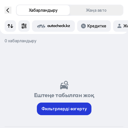
Хабарландыру
Жаңа авто
Кредитке
Же
0 хабарландыру
Ештеңе табылған жоқ
Фильтрлерді өзгерту