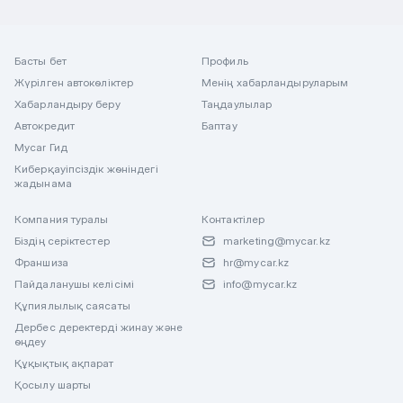
Басты бет
Профиль
Жүрілген автокөліктер
Менің хабарландыруларым
Хабарландыру беру
Таңдаулылар
Автокредит
Баптау
Mycar Гид
Киберқауіпсіздік жөніндегі
жадынама
Компания туралы
Контактілер
Біздің серіктестер
marketing@mycar.kz
Франшиза
hr@mycar.kz
Пайдаланушы келісімі
info@mycar.kz
Құпиялылық саясаты
Дербес деректерді жинау және
өңдеу
Құқықтық ақпарат
Қосылу шарты