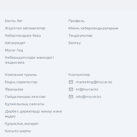
Басты бет
Профиль
Жүрілген автокөліктер
Менің хабарландыруларым
Хабарландыру беру
Таңдаулылар
Автокредит
Баптау
Mycar Гид
Киберқауіпсіздік жөніндегі
жадынама
Компания туралы
Контактілер
Біздің серіктестер
marketing@mycar.kz
Франшиза
hr@mycar.kz
Пайдаланушы келісімі
info@mycar.kz
Құпиялылық саясаты
Дербес деректерді жинау және
өңдеу
Құқықтық ақпарат
Қосылу шарты