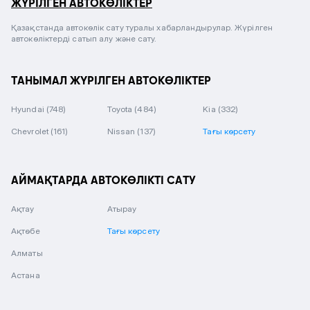
ЖҮРІЛГЕН АВТОКӨЛІКТЕР
Қазақстанда автокөлік сату туралы хабарландырулар. Жүрілген
автокөліктерді сатып алу және сату.
ТАНЫМАЛ ЖҮРІЛГЕН АВТОКӨЛІКТЕР
Hyundai
(748)
Toyota
(484)
Kia
(332)
Chevrolet
(161)
Nissan
(137)
Тағы көрсету
АЙМАҚТАРДА АВТОКӨЛІКТІ САТУ
Ақтау
Атырау
Ақтөбе
Тағы көрсету
Алматы
Астана