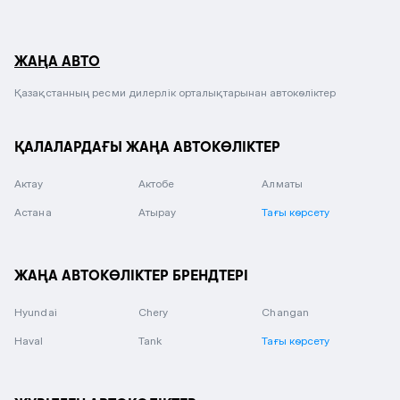
ЖАҢА АВТО
Қазақстанның ресми дилерлік орталықтарынан автокөліктер
ҚАЛАЛАРДАҒЫ ЖАҢА АВТОКӨЛІКТЕР
Актау
Актобе
Алматы
Астана
Атырау
Тағы көрсету
ЖАҢА АВТОКӨЛІКТЕР БРЕНДТЕРІ
Hyundai
Chery
Changan
Haval
Tank
Тағы көрсету