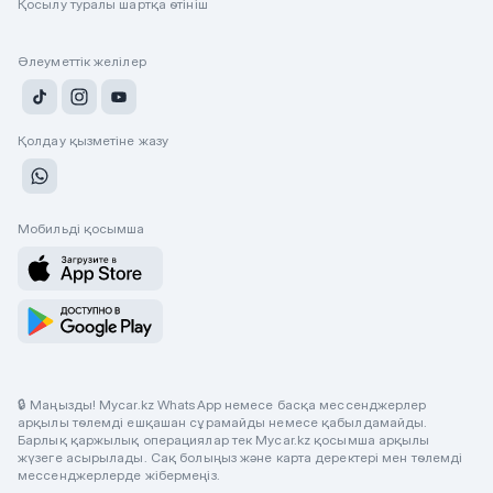
Қосылу туралы шартқа өтініш
Әлеуметтік желілер
Қолдау қызметіне жазу
Мобильді қосымша
🔒 Маңызды! Mycar.kz WhatsApp немесе басқа мессенджерлер
арқылы төлемді ешқашан сұрамайды немесе қабылдамайды.
Барлық қаржылық операциялар тек Mycar.kz қосымша арқылы
жүзеге асырылады. Сақ болыңыз және карта деректері мен төлемді
мессенджерлерде жібермеңіз.