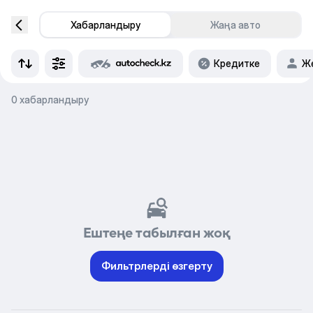
Хабарландыру
Жаңа авто
Кредитке
Же
0 хабарландыру
Ештеңе табылған жоқ
Фильтрлерді өзгерту