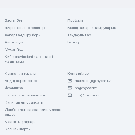
Басты бет
Профиль
Жүрілген автокөліктер
Менің хабарландыруларым
Хабарландыру беру
Таңдаулылар
Автокредит
Баптау
Mycar Гид
Киберқауіпсіздік жөніндегі
жадынама
Компания туралы
Контактілер
Біздің серіктестер
marketing@mycar.kz
Франшиза
hr@mycar.kz
Пайдаланушы келісімі
info@mycar.kz
Құпиялылық саясаты
Дербес деректерді жинау және
өңдеу
Құқықтық ақпарат
Қосылу шарты