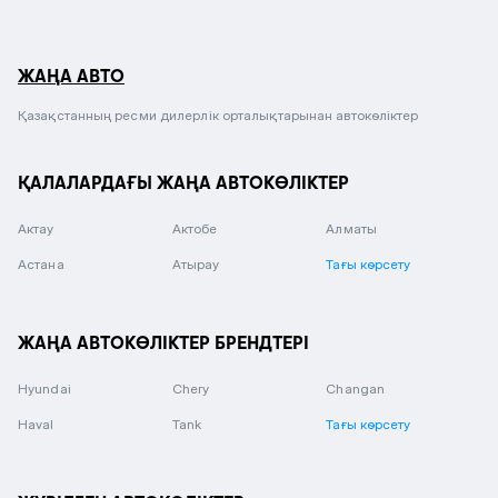
ЖАҢА АВТО
Қазақстанның ресми дилерлік орталықтарынан автокөліктер
ҚАЛАЛАРДАҒЫ ЖАҢА АВТОКӨЛІКТЕР
Актау
Актобе
Алматы
Астана
Атырау
Тағы көрсету
ЖАҢА АВТОКӨЛІКТЕР БРЕНДТЕРІ
Hyundai
Chery
Changan
Haval
Tank
Тағы көрсету