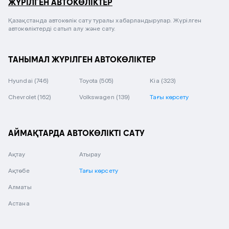
ЖҮРІЛГЕН АВТОКӨЛІКТЕР
Қазақстанда автокөлік сату туралы хабарландырулар. Жүрілген
автокөліктерді сатып алу және сату.
ТАНЫМАЛ ЖҮРІЛГЕН АВТОКӨЛІКТЕР
Hyundai
(746)
Toyota
(505)
Kia
(323)
Chevrolet
(162)
Volkswagen
(139)
Тағы көрсету
АЙМАҚТАРДА АВТОКӨЛІКТІ САТУ
Ақтау
Атырау
Ақтөбе
Тағы көрсету
Алматы
Астана