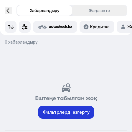
Хабарландыру
Жаңа авто
Кредитке
Же
0 хабарландыру
Ештеңе табылған жоқ
Фильтрлерді өзгерту