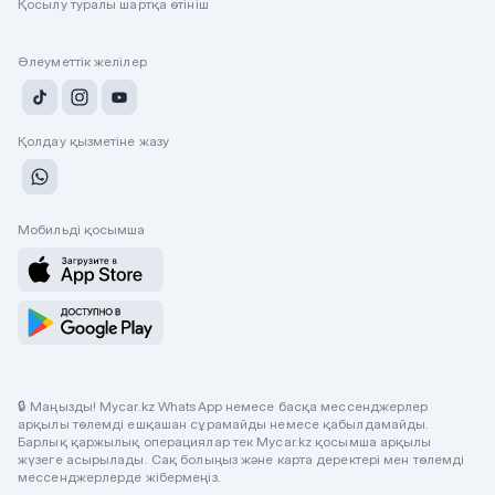
Қосылу туралы шартқа өтініш
Әлеуметтік желілер
Қолдау қызметіне жазу
Мобильді қосымша
🔒 Маңызды! Mycar.kz WhatsApp немесе басқа мессенджерлер
арқылы төлемді ешқашан сұрамайды немесе қабылдамайды.
Барлық қаржылық операциялар тек Mycar.kz қосымша арқылы
жүзеге асырылады. Сақ болыңыз және карта деректері мен төлемді
мессенджерлерде жібермеңіз.