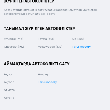
ЖҮРІЛГЕН АВТОКӨЛІКТЕР
Қазақстанда автокөлік сату туралы хабарландырулар. Жүрілген
автокөліктерді сатып алу және сату.
ТАНЫМАЛ ЖҮРІЛГЕН АВТОКӨЛІКТЕР
Hyundai
(746)
Toyota
(505)
Kia
(323)
Chevrolet
(162)
Volkswagen
(139)
Тағы көрсету
АЙМАҚТАРДА АВТОКӨЛІКТІ САТУ
Ақтау
Атырау
Ақтөбе
Тағы көрсету
Алматы
Астана