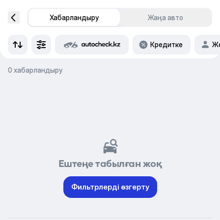
Хабарландыру
Жаңа авто
Кредитке
Же
0 хабарландыру
Ештеңе табылған жоқ
Фильтрлерді өзгерту