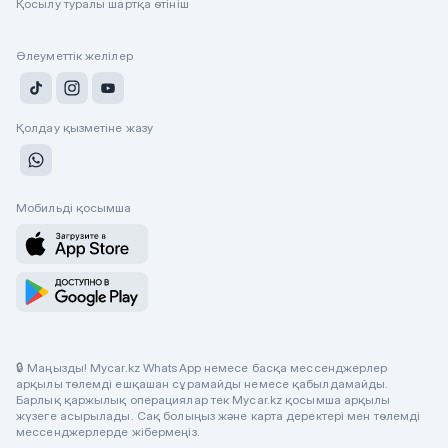
Қосылу туралы шартқа өтініш
Әлеуметтік желілер
Қолдау қызметіне жазу
Мобильді қосымша
🔒 Маңызды! Mycar.kz WhatsApp немесе басқа мессенджерлер
арқылы төлемді ешқашан сұрамайды немесе қабылдамайды.
Барлық қаржылық операциялар тек Mycar.kz қосымша арқылы
жүзеге асырылады. Сақ болыңыз және карта деректері мен төлемді
мессенджерлерде жібермеңіз.