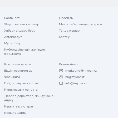
Басты бет
Профиль
Жүрілген автокөліктер
Менің хабарландыруларым
Хабарландыру беру
Таңдаулылар
Автокредит
Баптау
Mycar Гид
Киберқауіпсіздік жөніндегі
жадынама
Компания туралы
Контактілер
Біздің серіктестер
marketing@mycar.kz
Франшиза
hr@mycar.kz
Пайдаланушы келісімі
info@mycar.kz
Құпиялылық саясаты
Дербес деректерді жинау және
өңдеу
Құқықтық ақпарат
Қосылу шарты