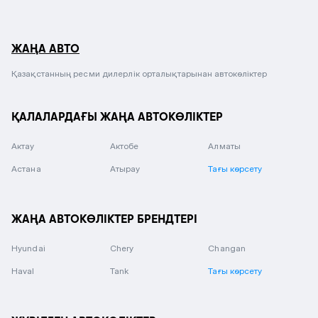
ЖАҢА АВТО
Қазақстанның ресми дилерлік орталықтарынан автокөліктер
ҚАЛАЛАРДАҒЫ ЖАҢА АВТОКӨЛІКТЕР
Актау
Актобе
Алматы
Астана
Атырау
Тағы көрсету
ЖАҢА АВТОКӨЛІКТЕР БРЕНДТЕРІ
Hyundai
Chery
Changan
Haval
Tank
Тағы көрсету