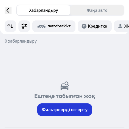
Хабарландыру
Жаңа авто
Кредитке
Же
0 хабарландыру
Ештеңе табылған жоқ
Фильтрлерді өзгерту