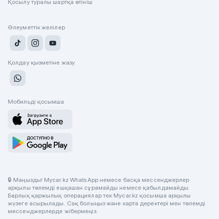
Қосылу туралы шартқа өтініш
Әлеуметтік желілер
Қолдау қызметіне жазу
Мобильді қосымша
🔒 Маңызды! Mycar.kz WhatsApp немесе басқа мессенджерлер
арқылы төлемді ешқашан сұрамайды немесе қабылдамайды.
Барлық қаржылық операциялар тек Mycar.kz қосымша арқылы
жүзеге асырылады. Сақ болыңыз және карта деректері мен төлемді
мессенджерлерде жібермеңіз.