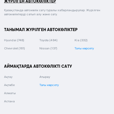
ЖҮРІЛГЕН АВТОКӨЛІКТЕР
Қазақстанда автокөлік сату туралы хабарландырулар. Жүрілген
автокөліктерді сатып алу және сату.
ТАНЫМАЛ ЖҮРІЛГЕН АВТОКӨЛІКТЕР
Hyundai
(748)
Toyota
(484)
Kia
(332)
Chevrolet
(161)
Nissan
(137)
Тағы көрсету
АЙМАҚТАРДА АВТОКӨЛІКТІ САТУ
Ақтау
Атырау
Ақтөбе
Тағы көрсету
Алматы
Астана