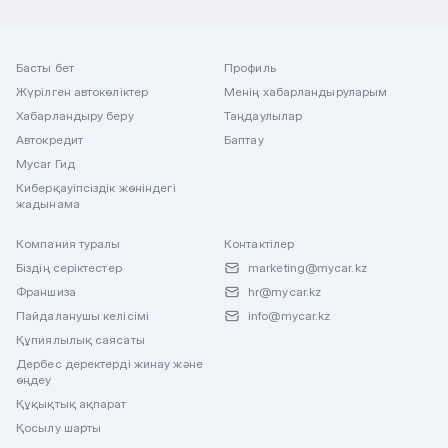
Басты бет
Профиль
Жүрілген автокөліктер
Менің хабарландыруларым
Хабарландыру беру
Таңдаулылар
Автокредит
Баптау
Mycar Гид
Киберқауіпсіздік жөніндегі
жадынама
Компания туралы
Контактілер
Біздің серіктестер
marketing@mycar.kz
Франшиза
hr@mycar.kz
Пайдаланушы келісімі
info@mycar.kz
Құпиялылық саясаты
Дербес деректерді жинау және
өңдеу
Құқықтық ақпарат
Қосылу шарты