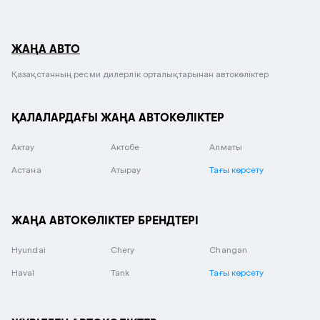
ЖАҢА АВТО
Қазақстанның ресми дилерлік орталықтарынан автокөліктер
ҚАЛАЛАРДАҒЫ ЖАҢА АВТОКӨЛІКТЕР
Актау
Актобе
Алматы
Астана
Атырау
Тағы көрсету
ЖАҢА АВТОКӨЛІКТЕР БРЕНДТЕРІ
Hyundai
Chery
Changan
Haval
Tank
Тағы көрсету