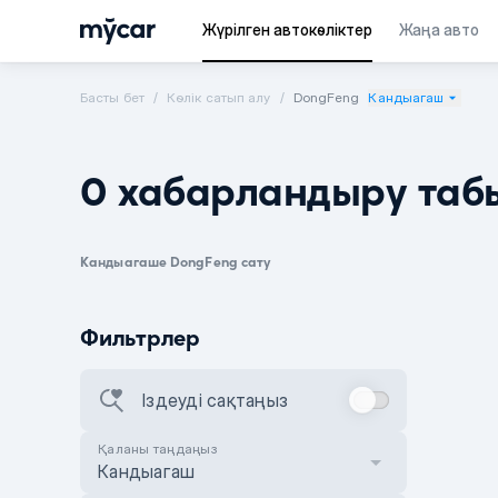
Жүрілген автокөліктер
Жаңа авто
Басты бет
Көлік сатып алу
DongFeng
Кандыагаш
0 хабарландыру таб
Кандыагаше DongFeng сату
Фильтрлер
Іздеуді сақтаңыз
Қаланы таңдаңыз
Кандыагаш