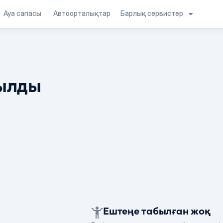
Барлық сервистер
Ауа сапасы
Автоорталықтар
ылды
Ештеңе табылған жоқ