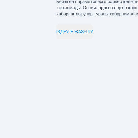
Берілген параметрлерге сәйкес келетін
табылмады. Опцияларды өзгертіп көрің
хабарландырулар туралы хабарламала
ІЗДЕУГЕ ЖАЗЫЛУ