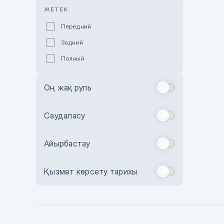
Розовый
ЖЕТЕК
Красный
Передний
Пурпурный
Задний
Коричневый
Полный
Голубой
Синий
Оң жақ руль
Фиолетовый
Зеленый
Саудаласу
Желтый
Айырбастау
Бежевый
Бордовый
Қызмет көрсету тарихы
Комбинированный
Бронзовый
Темно-синий