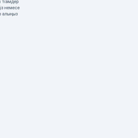
 тізімдер
із немесе
р алыңыз