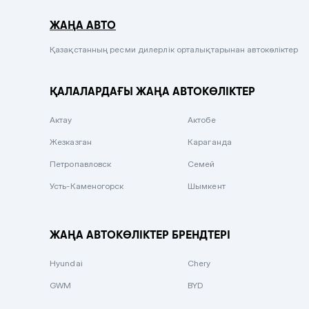
Серый металлик
ЖАҢА АВТО
Сиреневый металлик
Черный металлик
Қазақстанның ресми дилерлік орталықтарынан автокөліктер
Стальной
ҚАЛАЛАРДАҒЫ ЖАҢА АВТОКӨЛІКТЕР
Вишневый
Серебристый металлик
Актау
Актобе
Темно-коричневый
Жезказган
Караганда
Бело-Дымчатый
Петропавловск
Семей
Светло-зелёный металлик
Усть-Каменогорск
Шымкент
Бирюзовый
Темно-синий металлик
ЖАҢА АВТОКӨЛІКТЕР БРЕНДТЕРІ
Зеленый металлик
Hyundai
Chery
Комбинированный
GWM
BYD