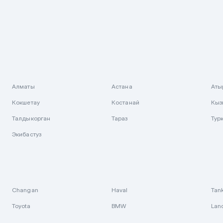
Алматы
Астана
Аты
Кокшетау
Костанай
Кыз
Талдыкорган
Тараз
Тур
Экибастуз
Changan
Haval
Tan
Toyota
BMW
Lan