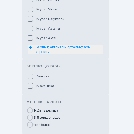
Mycar Store
Mycar Raiymbek
Mycar Astana
Mycar Aktau
Барлық автокөлік орталықтары
Mycar Uralsk
көрсету
Haval & Tank Kyzylorda
БЕРІЛІС ҚОРАБЫ
Haval & Tank Pavlodar
Bavaria Almaty
Автомат
Mycar Shymkent
Механика
Bavaria Astana
МЕНШІК ТАРИХЫ
GWM Nurly Zhol
1-2 владельца
Chery Astana
3-5 владельцев
Changan Auto Nurly Zhol
6 и более
Haval Atyrau