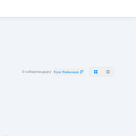
0 хабарландыру
Күні бойынша