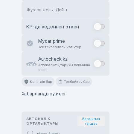
Жүрген жолы, Дейін
ҚР-да кеденнен өткен
Mycar prime
Тек тексерілген көліктер
Autocheck.kz
Автокөліктің тарихы бойынша
есеп
Кепілдік бар
Техбайқау бар
Хабарландыру иесі
АВТОКӨЛІК
Барлығын
ОРТАЛЫҚТАРЫ
таңдау
Mycar Almaty