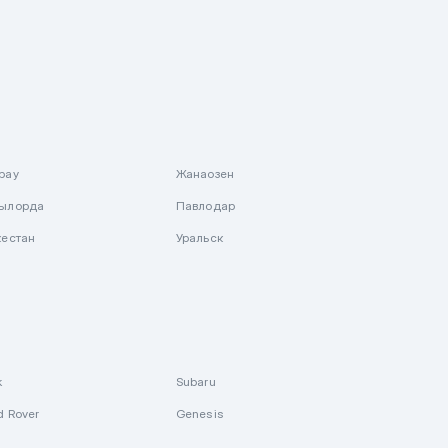
рау
Жанаозен
ылорда
Павлодар
кестан
Уральск
k
Subaru
d Rover
Genesis