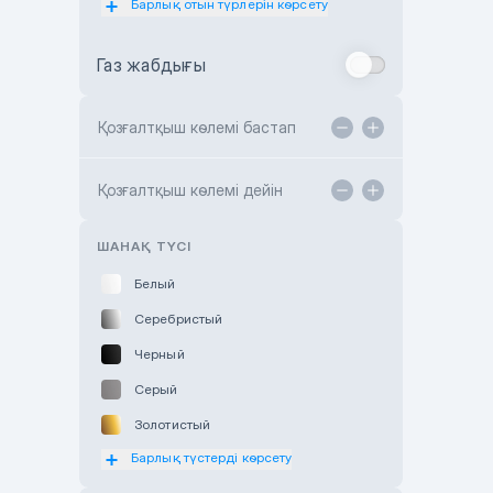
Барлық отын түрлерін көрсету
Toyota Almaty
Газ жабдығы
Toyota Astana
Toyota Kokshetau
Қозғалтқыш көлемі бастап
TANK Motors Karaganda
Hyundai ShymCity
Қозғалтқыш көлемі дейін
Toyota Shygys
ШАНАҚ ТҮСІ
Белый
Серебристый
Черный
Серый
Золотистый
Барлық түстерді көрсету
Оранжевый