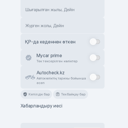
Шығарылған жылы, Дейін
Жүрген жолы, Дейін
ҚР-да кеденнен өткен
Mycar prime
Тек тексерілген көліктер
Autocheck.kz
Автокөліктің тарихы бойынша
есеп
Кепілдік бар
Техбайқау бар
Хабарландыру иесі