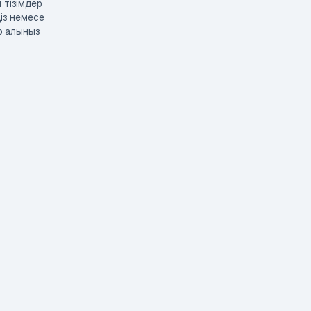
 тізімдер
із немесе
р алыңыз