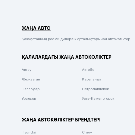
Темно-синий
Серый металлик
ЖАҢА АВТО
Сиреневый металлик
Черный металлик
Қазақстанның ресми дилерлік орталықтарынан автокөліктер
Стальной
ҚАЛАЛАРДАҒЫ ЖАҢА АВТОКӨЛІКТЕР
Вишневый
Серебристый металлик
Актау
Актобе
Темно-коричневый
Жезказган
Караганда
Бело-Дымчатый
Павлодар
Петропавловск
Светло-зелёный металлик
Уральск
Усть-Каменогорск
Бирюзовый
Темно-синий металлик
ЖАҢА АВТОКӨЛІКТЕР БРЕНДТЕРІ
Зеленый металлик
Hyundai
Chery
Комбинированный