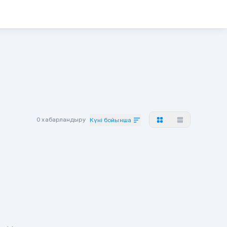
0 хабарландыру
Күні бойынша