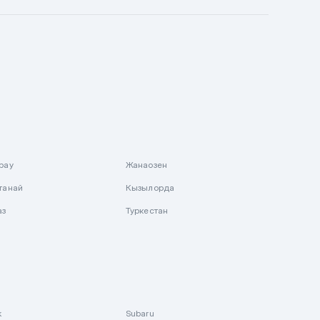
рау
Жанаозен
танай
Кызылорда
аз
Туркестан
k
Subaru