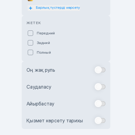
Барлық түстерді көрсету
Оранжевый
Розовый
ЖЕТЕК
Красный
Передний
Пурпурный
Задний
Коричневый
Полный
Голубой
Синий
Оң жақ руль
Фиолетовый
Зеленый
Саудаласу
Желтый
Айырбастау
Бежевый
Бордовый
Қызмет көрсету тарихы
Комбинированный
Бронзовый