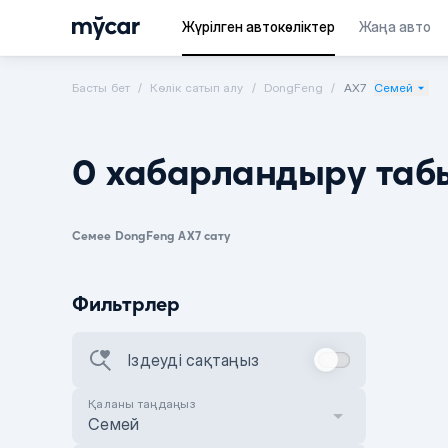
Жүрілген автокөліктер
Жаңа авто
Басты бет
Көлік сатып алу
DongFeng
AX7
Семей
0 хабарландыру таб
Семее DongFeng AX7 сату
Фильтрлер
Іздеуді сақтаңыз
Қаланы таңдаңыз
Семей