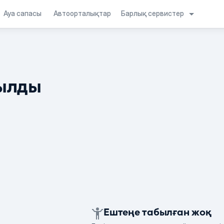
Барлық сервистер
Ауа сапасы
Автоорталықтар
ылды
Ештеңе табылған жоқ