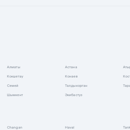
Алматы
Астана
Аты
Кокшетау
Конаев
Кос
Семей
Талдыкорган
Тар
Шымкент
Экибастуз
Changan
Haval
Tan