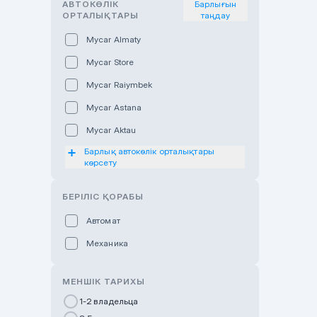
АВТОКӨЛІК
Барлығын
ОРТАЛЫҚТАРЫ
таңдау
Mycar Almaty
Mycar Store
Mycar Raiymbek
Mycar Astana
Mycar Aktau
Барлық автокөлік орталықтары
Mycar Uralsk
көрсету
Haval & Tank Kyzylorda
БЕРІЛІС ҚОРАБЫ
Haval & Tank Pavlodar
Bavaria Almaty
Автомат
Mycar Shymkent
Механика
Bavaria Astana
МЕНШІК ТАРИХЫ
GWM Nurly Zhol
1-2 владельца
Chery Astana