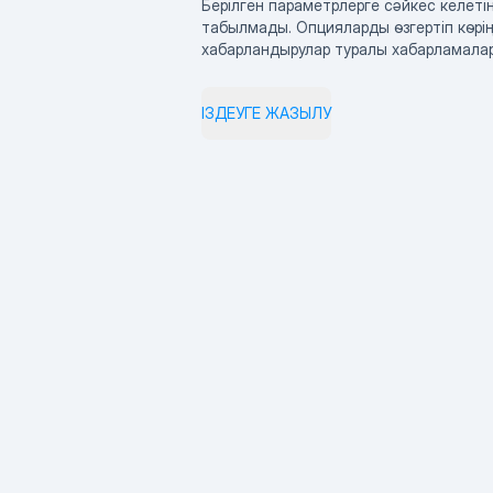
Берілген параметрлерге сәйкес келетін
табылмады. Опцияларды өзгертіп көрің
хабарландырулар туралы хабарламала
ІЗДЕУГЕ ЖАЗЫЛУ