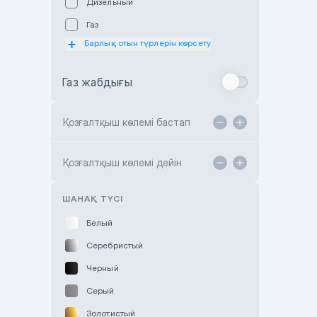
Дизельный
Subaru Astana
Газ
Subaru Motor Almaty
Барлық отын түрлерін көрсету
Toyota Almaty
Газ жабдығы
Toyota Astana
Toyota Kokshetau
Қозғалтқыш көлемі бастап
TANK Motors Karaganda
Hyundai ShymCity
Қозғалтқыш көлемі дейін
Toyota Shygys
ШАНАҚ ТҮСІ
Белый
Серебристый
Черный
Серый
Золотистый