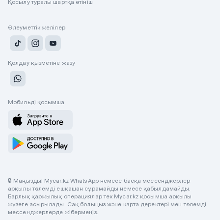
Қосылу туралы шартқа өтініш
Әлеуметтік желілер
Қолдау қызметіне жазу
Мобильді қосымша
🔒 Маңызды! Mycar.kz WhatsApp немесе басқа мессенджерлер
арқылы төлемді ешқашан сұрамайды немесе қабылдамайды.
Барлық қаржылық операциялар тек Mycar.kz қосымша арқылы
жүзеге асырылады. Сақ болыңыз және карта деректері мен төлемді
мессенджерлерде жібермеңіз.