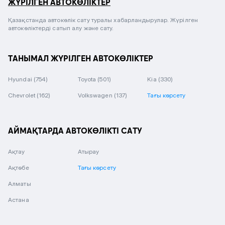
ЖҮРІЛГЕН АВТОКӨЛІКТЕР
Қазақстанда автокөлік сату туралы хабарландырулар. Жүрілген
автокөліктерді сатып алу және сату.
ТАНЫМАЛ ЖҮРІЛГЕН АВТОКӨЛІКТЕР
Hyundai
(754)
Toyota
(501)
Kia
(330)
Chevrolet
(162)
Volkswagen
(137)
Тағы көрсету
АЙМАҚТАРДА АВТОКӨЛІКТІ САТУ
Ақтау
Атырау
Ақтөбе
Тағы көрсету
Алматы
Астана