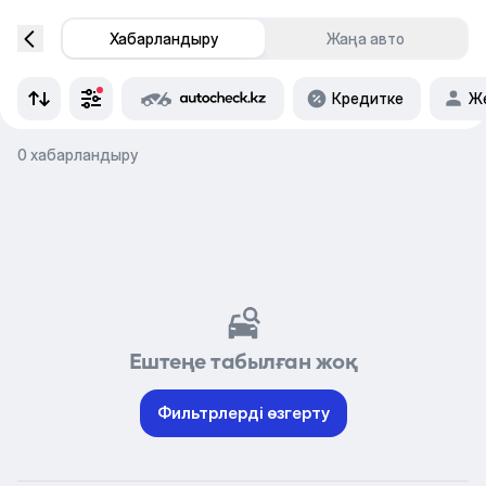
Хабарландыру
Жаңа авто
Кредитке
Же
0 хабарландыру
Ештеңе табылған жоқ
Фильтрлерді өзгерту