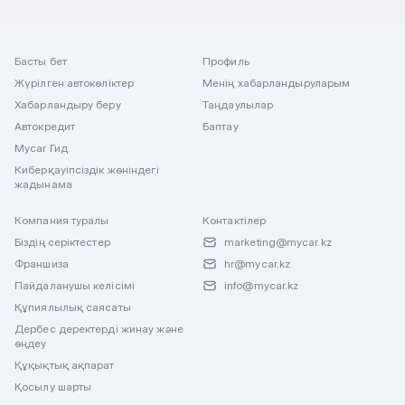
Басты бет
Профиль
Жүрілген автокөліктер
Менің хабарландыруларым
Хабарландыру беру
Таңдаулылар
Автокредит
Баптау
Mycar Гид
Киберқауіпсіздік жөніндегі
жадынама
Компания туралы
Контактілер
Біздің серіктестер
marketing@mycar.kz
Франшиза
hr@mycar.kz
Пайдаланушы келісімі
info@mycar.kz
Құпиялылық саясаты
Дербес деректерді жинау және
өңдеу
Құқықтық ақпарат
Қосылу шарты