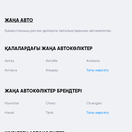
ЖАҢА АВТО
Қазақстанның ресми дилерлік орталықтарынан автокөліктер
ҚАЛАЛАРДАҒЫ ЖАҢА АВТОКӨЛІКТЕР
Актау
Актобе
Алматы
Астана
Атырау
Тағы көрсету
ЖАҢА АВТОКӨЛІКТЕР БРЕНДТЕРІ
Hyundai
Chery
Changan
Haval
Tank
Тағы көрсету