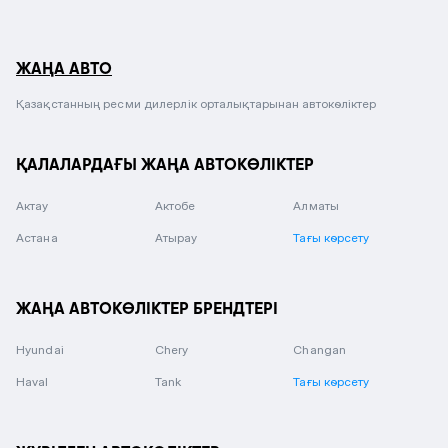
ЖАҢА АВТО
Қазақстанның ресми дилерлік орталықтарынан автокөліктер
ҚАЛАЛАРДАҒЫ ЖАҢА АВТОКӨЛІКТЕР
Актау
Актобе
Алматы
Астана
Атырау
Тағы көрсету
ЖАҢА АВТОКӨЛІКТЕР БРЕНДТЕРІ
Hyundai
Chery
Changan
Haval
Tank
Тағы көрсету