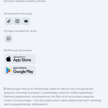
Қосылу туралы шартқа өтініш
Әлеуметтік желілер
Қолдау қызметіне жазу
Мобильді қосымша
🔒 Маңызды! Mycar.kz WhatsApp немесе басқа мессенджерлер
арқылы төлемді ешқашан сұрамайды немесе қабылдамайды.
Барлық қаржылық операциялар тек Mycar.kz қосымша арқылы
жүзеге асырылады. Сақ болыңыз және карта деректері мен төлемді
мессенджерлерде жібермеңіз.