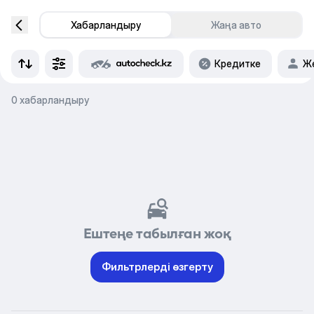
Хабарландыру
Жаңа авто
Кредитке
Же
0 хабарландыру
Ештеңе табылған жоқ
Фильтрлерді өзгерту