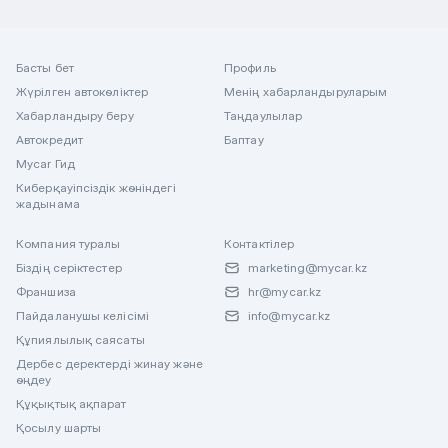
Басты бет
Профиль
Жүрілген автокөліктер
Менің хабарландыруларым
Хабарландыру беру
Таңдаулылар
Автокредит
Баптау
Mycar Гид
Киберқауіпсіздік жөніндегі
жадынама
Компания туралы
Контактілер
Біздің серіктестер
marketing@mycar.kz
Франшиза
hr@mycar.kz
Пайдаланушы келісімі
info@mycar.kz
Құпиялылық саясаты
Дербес деректерді жинау және
өңдеу
Құқықтық ақпарат
Қосылу шарты