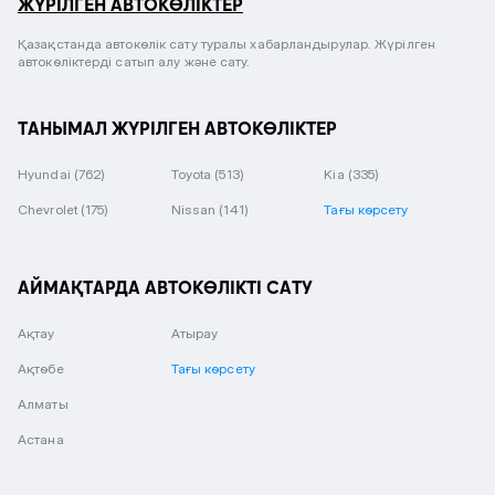
ЖҮРІЛГЕН АВТОКӨЛІКТЕР
Қазақстанда автокөлік сату туралы хабарландырулар. Жүрілген
автокөліктерді сатып алу және сату.
ТАНЫМАЛ ЖҮРІЛГЕН АВТОКӨЛІКТЕР
Hyundai
(762)
Toyota
(513)
Kia
(335)
Chevrolet
(175)
Nissan
(141)
Тағы көрсету
АЙМАҚТАРДА АВТОКӨЛІКТІ САТУ
Ақтау
Атырау
Ақтөбе
Тағы көрсету
Алматы
Астана