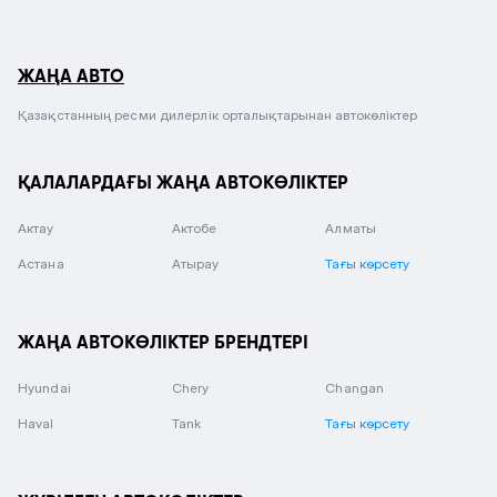
ЖАҢА АВТО
Қазақстанның ресми дилерлік орталықтарынан автокөліктер
ҚАЛАЛАРДАҒЫ ЖАҢА АВТОКӨЛІКТЕР
Актау
Актобе
Алматы
Астана
Атырау
Тағы көрсету
ЖАҢА АВТОКӨЛІКТЕР БРЕНДТЕРІ
Hyundai
Chery
Changan
Haval
Tank
Тағы көрсету