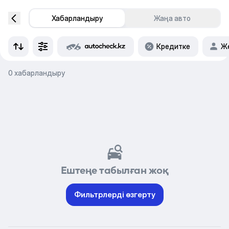
Хабарландыру
Жаңа авто
Кредитке
Же
0 хабарландыру
Ештеңе табылған жоқ
Фильтрлерді өзгерту