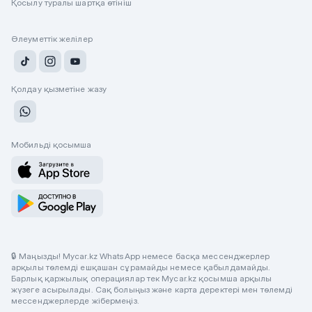
Қосылу туралы шартқа өтініш
Әлеуметтік желілер
Қолдау қызметіне жазу
Мобильді қосымша
🔒 Маңызды! Mycar.kz WhatsApp немесе басқа мессенджерлер
арқылы төлемді ешқашан сұрамайды немесе қабылдамайды.
Барлық қаржылық операциялар тек Mycar.kz қосымша арқылы
жүзеге асырылады. Сақ болыңыз және карта деректері мен төлемді
мессенджерлерде жібермеңіз.