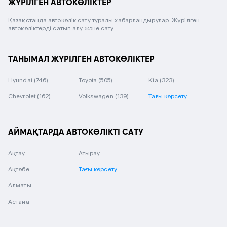
ЖҮРІЛГЕН АВТОКӨЛІКТЕР
Қазақстанда автокөлік сату туралы хабарландырулар. Жүрілген
автокөліктерді сатып алу және сату.
ТАНЫМАЛ ЖҮРІЛГЕН АВТОКӨЛІКТЕР
Hyundai
(746)
Toyota
(505)
Kia
(323)
Chevrolet
(162)
Volkswagen
(139)
Тағы көрсету
АЙМАҚТАРДА АВТОКӨЛІКТІ САТУ
Ақтау
Атырау
Ақтөбе
Тағы көрсету
Алматы
Астана