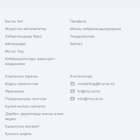
Басты бет
Профиль
Жүрілген автокөліктер
Менің хабарландыруларым
Хабарландыру беру
Таңдаулылар
Автокредит
Баптау
Mycar Гид
Киберқауіпсіздік жөніндегі
жадынама
Компания туралы
Контактілер
Біздің серіктестер
marketing@mycar.kz
Франшиза
hr@mycar.kz
Пайдаланушы келісімі
info@mycar.kz
Құпиялылық саясаты
Дербес деректерді жинау және
өңдеу
Құқықтық ақпарат
Қосылу шарты