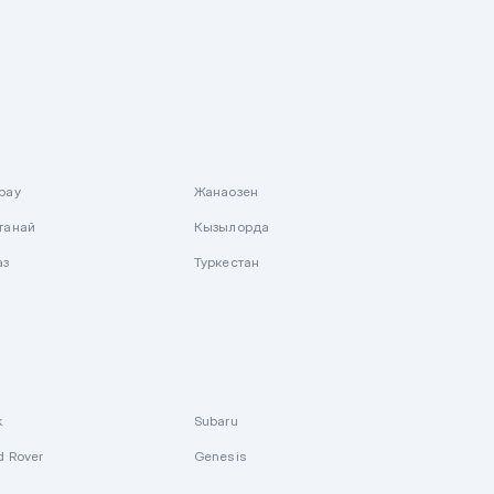
рау
Жанаозен
танай
Кызылорда
аз
Туркестан
k
Subaru
d Rover
Genesis