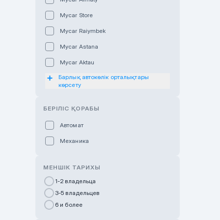
Mycar Store
Mycar Raiymbek
Mycar Astana
Mycar Aktau
Барлық автокөлік орталықтары
Mycar Uralsk
көрсету
Haval & Tank Kyzylorda
БЕРІЛІС ҚОРАБЫ
Haval & Tank Pavlodar
Bavaria Almaty
Автомат
Mycar Shymkent
Механика
Bavaria Astana
МЕНШІК ТАРИХЫ
GWM Nurly Zhol
1-2 владельца
Chery Astana
3-5 владельцев
Changan Auto Nurly Zhol
6 и более
Haval Atyrau