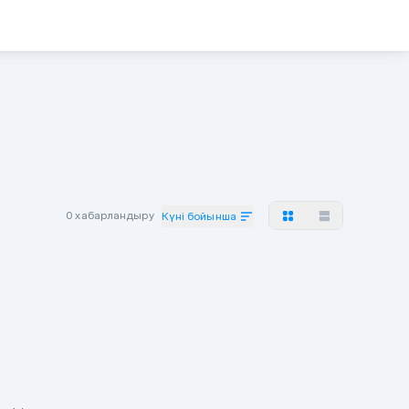
0 хабарландыру
Күні бойынша