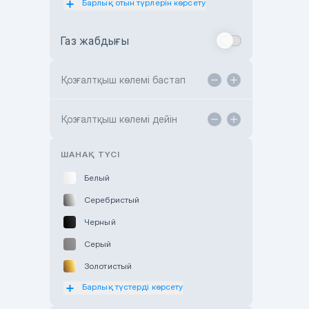
Барлық отын түрлерін көрсету
Toyota Almaty
Газ жабдығы
Toyota Astana
Toyota Kokshetau
Қозғалтқыш көлемі бастап
TANK Motors Karaganda
Hyundai ShymCity
Қозғалтқыш көлемі дейін
Toyota Shygys
ШАНАҚ ТҮСІ
Белый
Серебристый
Черный
Серый
Золотистый
Барлық түстерді көрсету
Оранжевый