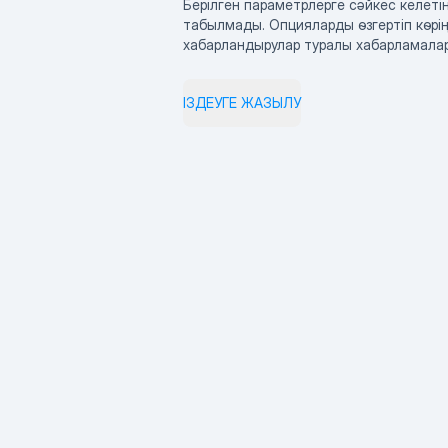
Берілген параметрлерге сәйкес келетін
табылмады. Опцияларды өзгертіп көрің
хабарландырулар туралы хабарламала
ІЗДЕУГЕ ЖАЗЫЛУ