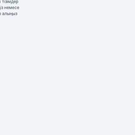
 тізімдер
із немесе
р алыңыз