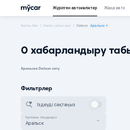
Жүрілген автокөліктер
Жаңа авто
Басты бет
Көлік сатып алу
Datsun
Аральск
0 хабарландыру таб
Аральске Datsun сату
Фильтрлер
Іздеуді сақтаңыз
Қаланы таңдаңыз
Аральск