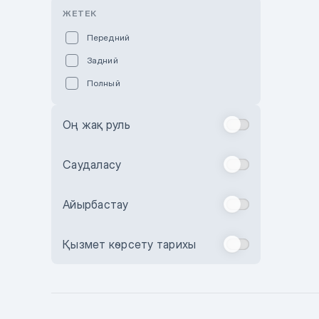
Розовый
ЖЕТЕК
Красный
Передний
Пурпурный
Задний
Коричневый
Полный
Голубой
Синий
Оң жақ руль
Фиолетовый
Зеленый
Саудаласу
Желтый
Айырбастау
Бежевый
Бордовый
Қызмет көрсету тарихы
Комбинированный
Бронзовый
Темно-синий