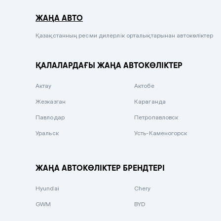
Серый металлик
ЖАҢА АВТО
Сиреневый металлик
Черный металлик
Қазақстанның ресми дилерлік орталықтарынан автокөліктер
Стальной
ҚАЛАЛАРДАҒЫ ЖАҢА АВТОКӨЛІКТЕР
Вишневый
Серебристый металлик
Актау
Актобе
Темно-коричневый
Жезказган
Караганда
Бело-Дымчатый
Павлодар
Петропавловск
Светло-зелёный металлик
Уральск
Усть-Каменогорск
Бирюзовый
Темно-синий металлик
ЖАҢА АВТОКӨЛІКТЕР БРЕНДТЕРІ
Зеленый металлик
Hyundai
Chery
Комбинированный
GWM
BYD