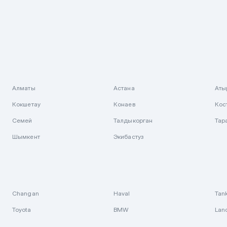
Алматы
Астана
Аты
Кокшетау
Конаев
Кос
Семей
Талдыкорган
Тар
Шымкент
Экибастуз
Changan
Haval
Tan
Toyota
BMW
Lan