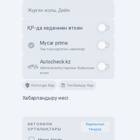
Жүрген жолы, Дейін
ҚР-да кеденнен өткен
Mycar prime
Тек тексерілген көліктер
Autocheck.kz
Автокөліктің тарихы бойынша
есеп
Кепілдік бар
Техбайқау бар
Хабарландыру иесі
АВТОКӨЛІК
Барлығын
ОРТАЛЫҚТАРЫ
таңдау
Mycar Almaty