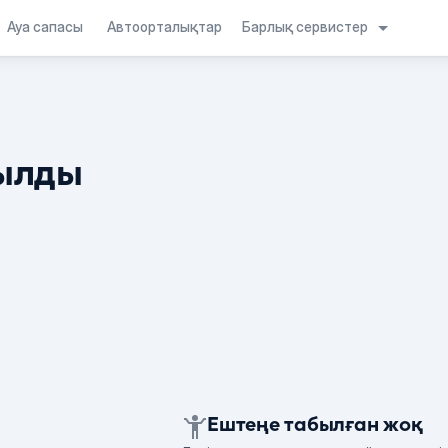
Барлық сервистер
Ауа сапасы
Автоорталықтар
ылды
Ештеңе табылған жоқ