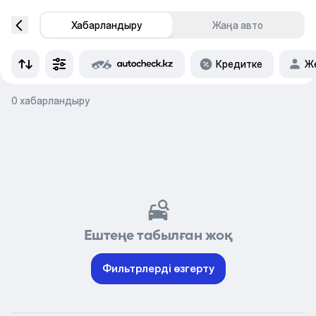
Хабарландыру
Жаңа авто
Кредитке
Же
0 хабарландыру
Ештеңе табылған жоқ
Фильтрлерді өзгерту