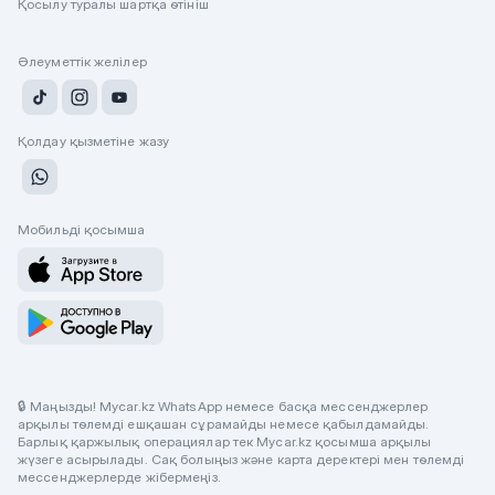
Қосылу туралы шартқа өтініш
Әлеуметтік желілер
Қолдау қызметіне жазу
Мобильді қосымша
🔒 Маңызды! Mycar.kz WhatsApp немесе басқа мессенджерлер
арқылы төлемді ешқашан сұрамайды немесе қабылдамайды.
Барлық қаржылық операциялар тек Mycar.kz қосымша арқылы
жүзеге асырылады. Сақ болыңыз және карта деректері мен төлемді
мессенджерлерде жібермеңіз.