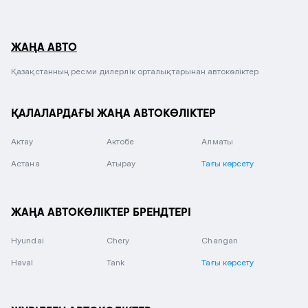
ЖАҢА АВТО
Қазақстанның ресми дилерлік орталықтарынан автокөліктер
ҚАЛАЛАРДАҒЫ ЖАҢА АВТОКӨЛІКТЕР
Актау
Актобе
Алматы
Астана
Атырау
Тағы көрсету
ЖАҢА АВТОКӨЛІКТЕР БРЕНДТЕРІ
Hyundai
Chery
Changan
Haval
Tank
Тағы көрсету