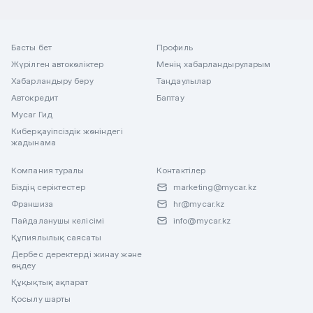
Басты бет
Профиль
Жүрілген автокөліктер
Менің хабарландыруларым
Хабарландыру беру
Таңдаулылар
Автокредит
Баптау
Mycar Гид
Киберқауіпсіздік жөніндегі
жадынама
Компания туралы
Контактілер
Біздің серіктестер
marketing@mycar.kz
Франшиза
hr@mycar.kz
Пайдаланушы келісімі
info@mycar.kz
Құпиялылық саясаты
Дербес деректерді жинау және
өңдеу
Құқықтық ақпарат
Қосылу шарты