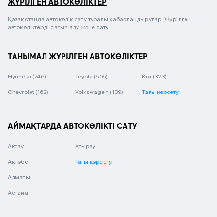
ЖҮРІЛГЕН АВТОКӨЛІКТЕР
Қазақстанда автокөлік сату туралы хабарландырулар. Жүрілген
автокөліктерді сатып алу және сату.
ТАНЫМАЛ ЖҮРІЛГЕН АВТОКӨЛІКТЕР
Hyundai
(746)
Toyota
(505)
Kia
(323)
Chevrolet
(162)
Volkswagen
(139)
Тағы көрсету
АЙМАҚТАРДА АВТОКӨЛІКТІ САТУ
Ақтау
Атырау
Ақтөбе
Тағы көрсету
Алматы
Астана