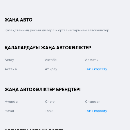
ЖАҢА АВТО
Қазақстанның ресми дилерлік орталықтарынан автокөліктер
ҚАЛАЛАРДАҒЫ ЖАҢА АВТОКӨЛІКТЕР
Актау
Актобе
Алматы
Астана
Атырау
Тағы көрсету
ЖАҢА АВТОКӨЛІКТЕР БРЕНДТЕРІ
Hyundai
Chery
Changan
Haval
Tank
Тағы көрсету