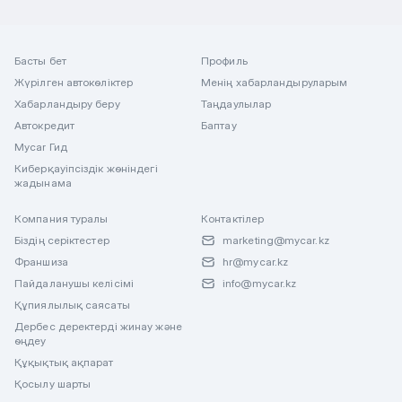
Басты бет
Профиль
Жүрілген автокөліктер
Менің хабарландыруларым
Хабарландыру беру
Таңдаулылар
Автокредит
Баптау
Mycar Гид
Киберқауіпсіздік жөніндегі
жадынама
Компания туралы
Контактілер
Біздің серіктестер
marketing@mycar.kz
Франшиза
hr@mycar.kz
Пайдаланушы келісімі
info@mycar.kz
Құпиялылық саясаты
Дербес деректерді жинау және
өңдеу
Құқықтық ақпарат
Қосылу шарты