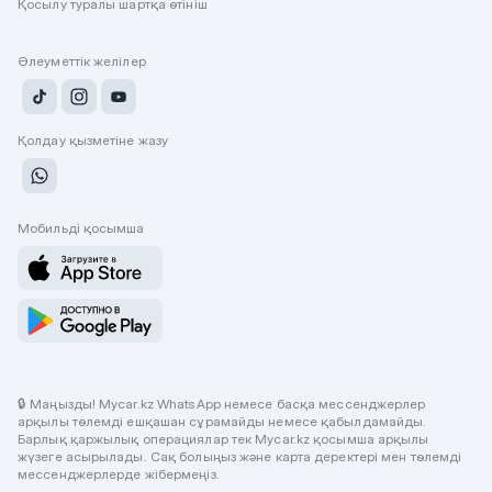
Қосылу туралы шартқа өтініш
Әлеуметтік желілер
Қолдау қызметіне жазу
Мобильді қосымша
🔒 Маңызды! Mycar.kz WhatsApp немесе басқа мессенджерлер
арқылы төлемді ешқашан сұрамайды немесе қабылдамайды.
Барлық қаржылық операциялар тек Mycar.kz қосымша арқылы
жүзеге асырылады. Сақ болыңыз және карта деректері мен төлемді
мессенджерлерде жібермеңіз.