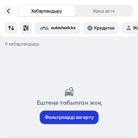
Хабарландыру
Жаңа авто
Кредитке
Же
0 хабарландыру
Ештеңе табылған жоқ
Фильтрлерді өзгерту