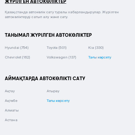
ЖҮРІЛГЕН АВТОКӨЛІКТЕР
Қазақстанда автокөлік сату туралы хабарландырулар. Жүрілген
автокөліктерді сатып алу және сату.
ТАНЫМАЛ ЖҮРІЛГЕН АВТОКӨЛІКТЕР
Hyundai
(754)
Toyota
(501)
Kia
(330)
Chevrolet
(162)
Volkswagen
(137)
Тағы көрсету
АЙМАҚТАРДА АВТОКӨЛІКТІ САТУ
Ақтау
Атырау
Ақтөбе
Тағы көрсету
Алматы
Астана