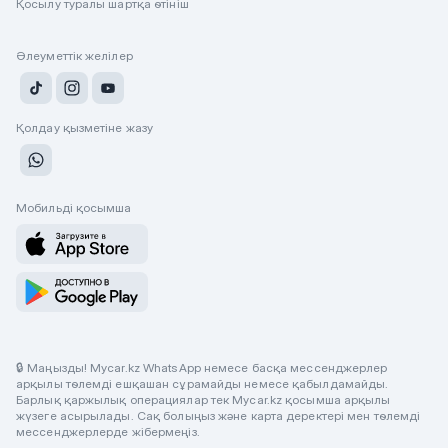
Қосылу туралы шартқа өтініш
Әлеуметтік желілер
Қолдау қызметіне жазу
Мобильді қосымша
🔒 Маңызды! Mycar.kz WhatsApp немесе басқа мессенджерлер
арқылы төлемді ешқашан сұрамайды немесе қабылдамайды.
Барлық қаржылық операциялар тек Mycar.kz қосымша арқылы
жүзеге асырылады. Сақ болыңыз және карта деректері мен төлемді
мессенджерлерде жібермеңіз.