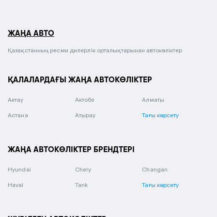
ЖАҢА АВТО
Қазақстанның ресми дилерлік орталықтарынан автокөліктер
ҚАЛАЛАРДАҒЫ ЖАҢА АВТОКӨЛІКТЕР
Актау
Актобе
Алматы
Астана
Атырау
Тағы көрсету
ЖАҢА АВТОКӨЛІКТЕР БРЕНДТЕРІ
Hyundai
Chery
Changan
Haval
Tank
Тағы көрсету