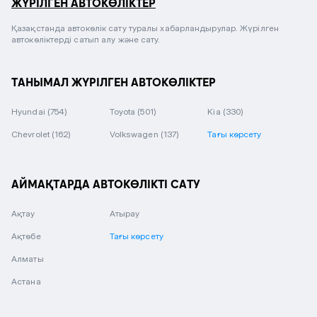
ЖҮРІЛГЕН АВТОКӨЛІКТЕР
Қазақстанда автокөлік сату туралы хабарландырулар. Жүрілген
автокөліктерді сатып алу және сату.
ТАНЫМАЛ ЖҮРІЛГЕН АВТОКӨЛІКТЕР
Hyundai
(754)
Toyota
(501)
Kia
(330)
Chevrolet
(162)
Volkswagen
(137)
Тағы көрсету
АЙМАҚТАРДА АВТОКӨЛІКТІ САТУ
Ақтау
Атырау
Ақтөбе
Тағы көрсету
Алматы
Астана