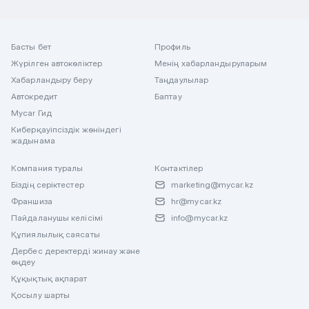
Басты бет
Профиль
Жүрілген автокөліктер
Менің хабарландыруларым
Хабарландыру беру
Таңдаулылар
Автокредит
Баптау
Mycar Гид
Киберқауіпсіздік жөніндегі
жадынама
Компания туралы
Контактілер
Біздің серіктестер
marketing@mycar.kz
Франшиза
hr@mycar.kz
Пайдаланушы келісімі
info@mycar.kz
Құпиялылық саясаты
Дербес деректерді жинау және
өңдеу
Құқықтық ақпарат
Қосылу шарты