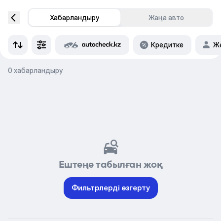
Хабарландыру
Жаңа авто
Кредитке
Же
0 хабарландыру
Ештеңе табылған жоқ
Фильтрлерді өзгерту