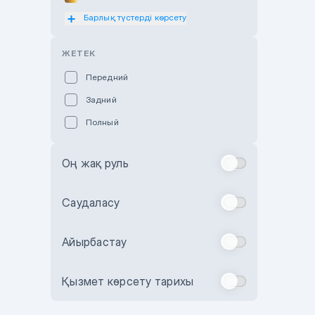
Барлық түстерді көрсету
Оранжевый
Розовый
ЖЕТЕК
Красный
Передний
Пурпурный
Задний
Коричневый
Полный
Голубой
Синий
Оң жақ руль
Фиолетовый
Зеленый
Саудаласу
Желтый
Айырбастау
Бежевый
Бордовый
Қызмет көрсету тарихы
Комбинированный
Бронзовый