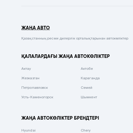
Темно-синий
Серый металлик
ЖАҢА АВТО
Сиреневый металлик
Черный металлик
Қазақстанның ресми дилерлік орталықтарынан автокөліктер
Стальной
ҚАЛАЛАРДАҒЫ ЖАҢА АВТОКӨЛІКТЕР
Вишневый
Серебристый металлик
Актау
Актобе
Темно-коричневый
Жезказган
Караганда
Бело-Дымчатый
Петропавловск
Семей
Светло-зелёный металлик
Усть-Каменогорск
Шымкент
Бирюзовый
Темно-синий металлик
ЖАҢА АВТОКӨЛІКТЕР БРЕНДТЕРІ
Зеленый металлик
Hyundai
Chery
Комбинированный