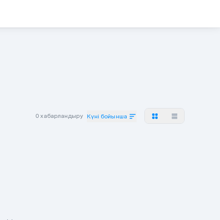
0 хабарландыру
Күні бойынша