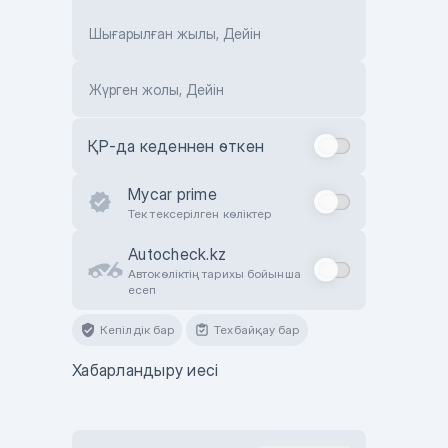
Шығарылған жылы, Дейін
Жүрген жолы, Дейін
ҚР-да кеденнен өткен
Mycar prime
Тек тексерілген көліктер
Autocheck.kz
Автокөліктің тарихы бойынша
есеп
Кепілдік бар
Техбайқау бар
Хабарландыру иесі