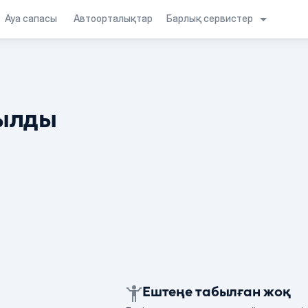
Барлық сервистер
Ауа сапасы
Автоорталықтар
ылды
Ештеңе табылған жоқ