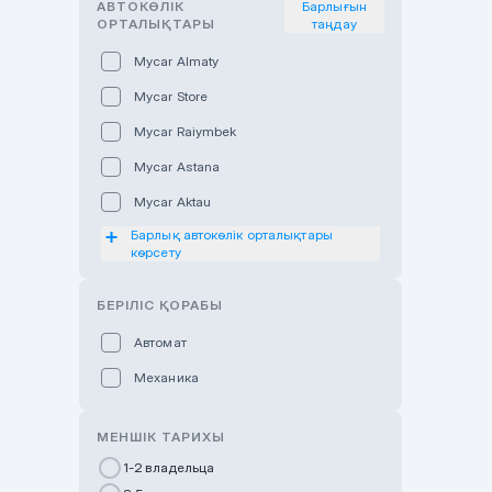
АВТОКӨЛІК
Барлығын
ОРТАЛЫҚТАРЫ
таңдау
Mycar Almaty
Mycar Store
Mycar Raiymbek
Mycar Astana
Mycar Aktau
Барлық автокөлік орталықтары
Mycar Uralsk
көрсету
Haval & Tank Kyzylorda
БЕРІЛІС ҚОРАБЫ
Haval & Tank Pavlodar
Bavaria Almaty
Автомат
Mycar Shymkent
Механика
Bavaria Astana
МЕНШІК ТАРИХЫ
GWM Nurly Zhol
1-2 владельца
Chery Astana