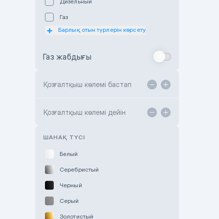
Дизельный
Subaru Astana
Газ
Subaru Motor Almaty
Барлық отын түрлерін көрсету
Toyota Almaty
Газ жабдығы
Toyota Astana
Toyota Kokshetau
Қозғалтқыш көлемі бастап
TANK Motors Karaganda
Hyundai ShymCity
Қозғалтқыш көлемі дейін
Toyota Shygys
ШАНАҚ ТҮСІ
Белый
Серебристый
Черный
Серый
Золотистый