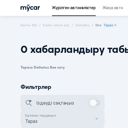
Жүрілген автокөліктер
Жаңа авто
Басты бет
Көлік сатып алу
Daihatsu
Bee
Тараз
0 хабарландыру таб
Таразе Daihatsu Bee сату
Фильтрлер
Іздеуді сақтаңыз
Қаланы таңдаңыз
Тараз