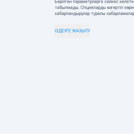
Берілген параметрлерге сәйкес келетін
табылмады. Опцияларды өзгертіп көрің
хабарландырулар туралы хабарламала
ІЗДЕУГЕ ЖАЗЫЛУ