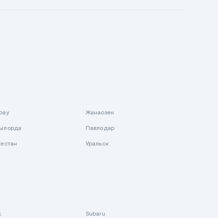
рау
Жанаозен
ылорда
Павлодар
кестан
Уральск
k
Subaru