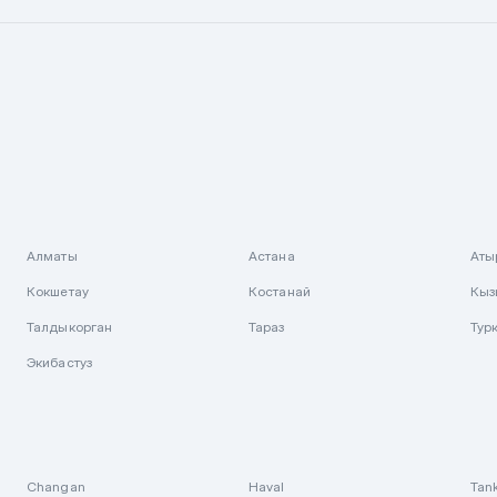
Алматы
Астана
Аты
Кокшетау
Костанай
Кыз
Талдыкорган
Тараз
Тур
Экибастуз
Changan
Haval
Tan