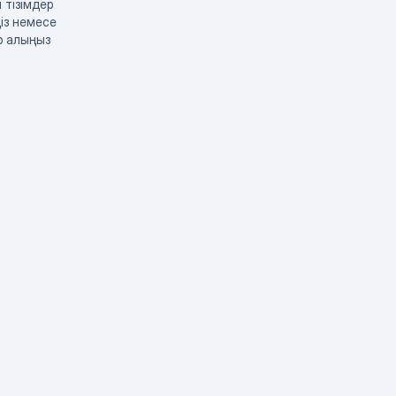
 тізімдер
із немесе
р алыңыз