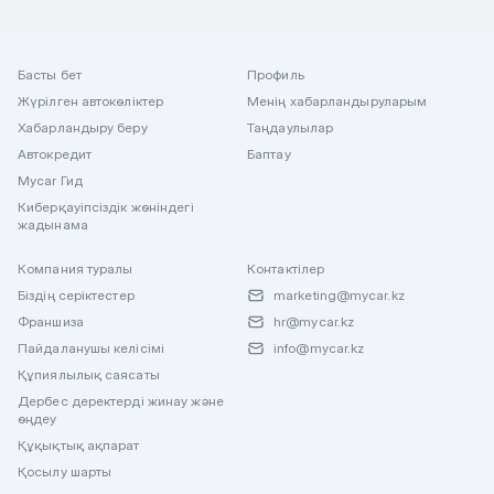
Басты бет
Профиль
Жүрілген автокөліктер
Менің хабарландыруларым
Хабарландыру беру
Таңдаулылар
Автокредит
Баптау
Mycar Гид
Киберқауіпсіздік жөніндегі
жадынама
Компания туралы
Контактілер
Біздің серіктестер
marketing@mycar.kz
Франшиза
hr@mycar.kz
Пайдаланушы келісімі
info@mycar.kz
Құпиялылық саясаты
Дербес деректерді жинау және
өңдеу
Құқықтық ақпарат
Қосылу шарты