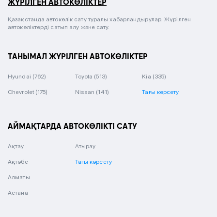
ЖҮРІЛГЕН АВТОКӨЛІКТЕР
Қазақстанда автокөлік сату туралы хабарландырулар. Жүрілген
автокөліктерді сатып алу және сату.
ТАНЫМАЛ ЖҮРІЛГЕН АВТОКӨЛІКТЕР
Hyundai
(762)
Toyota
(513)
Kia
(335)
Chevrolet
(175)
Nissan
(141)
Тағы көрсету
АЙМАҚТАРДА АВТОКӨЛІКТІ САТУ
Ақтау
Атырау
Ақтөбе
Тағы көрсету
Алматы
Астана