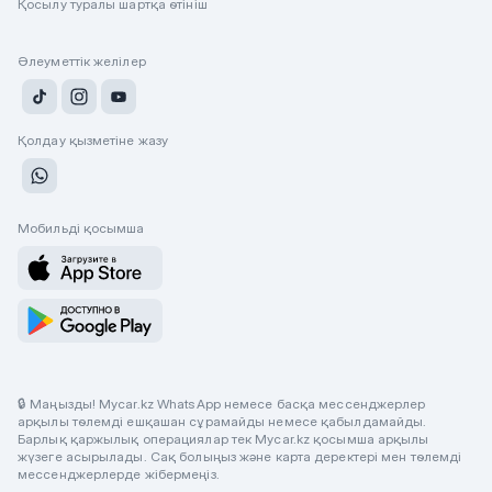
Қосылу туралы шартқа өтініш
Әлеуметтік желілер
Қолдау қызметіне жазу
Мобильді қосымша
🔒 Маңызды! Mycar.kz WhatsApp немесе басқа мессенджерлер
арқылы төлемді ешқашан сұрамайды немесе қабылдамайды.
Барлық қаржылық операциялар тек Mycar.kz қосымша арқылы
жүзеге асырылады. Сақ болыңыз және карта деректері мен төлемді
мессенджерлерде жібермеңіз.