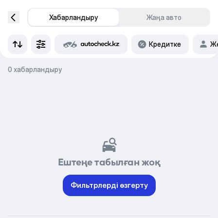
Хабарландыру
Жаңа авто
Кредитке
Же
0 хабарландыру
Ештеңе табылған жоқ
Фильтрлерді өзгерту