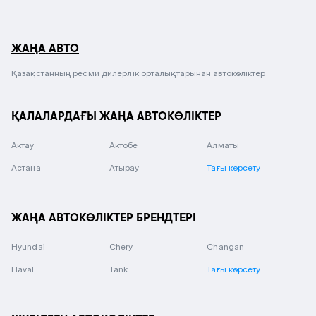
ЖАҢА АВТО
Қазақстанның ресми дилерлік орталықтарынан автокөліктер
ҚАЛАЛАРДАҒЫ ЖАҢА АВТОКӨЛІКТЕР
Актау
Актобе
Алматы
Астана
Атырау
Тағы көрсету
ЖАҢА АВТОКӨЛІКТЕР БРЕНДТЕРІ
Hyundai
Chery
Changan
Haval
Tank
Тағы көрсету