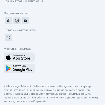
Қосылу туралы шартқа өтініш
Әлеуметтік желілер
Қолдау қызметіне жазу
Мобильді қосымша
🔒 Маңызды! Mycar.kz WhatsApp немесе басқа мессенджерлер
арқылы төлемді ешқашан сұрамайды немесе қабылдамайды.
Барлық қаржылық операциялар тек Mycar.kz қосымша арқылы
жүзеге асырылады. Сақ болыңыз және карта деректері мен төлемді
мессенджерлерде жібермеңіз.