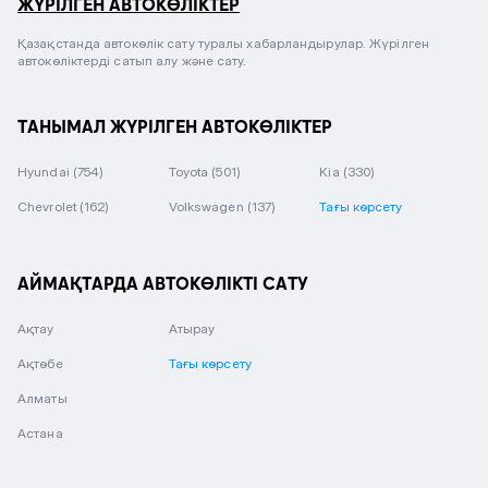
ЖҮРІЛГЕН АВТОКӨЛІКТЕР
Қазақстанда автокөлік сату туралы хабарландырулар. Жүрілген
автокөліктерді сатып алу және сату.
ТАНЫМАЛ ЖҮРІЛГЕН АВТОКӨЛІКТЕР
Hyundai
(754)
Toyota
(501)
Kia
(330)
Chevrolet
(162)
Volkswagen
(137)
Тағы көрсету
АЙМАҚТАРДА АВТОКӨЛІКТІ САТУ
Ақтау
Атырау
Ақтөбе
Тағы көрсету
Алматы
Астана