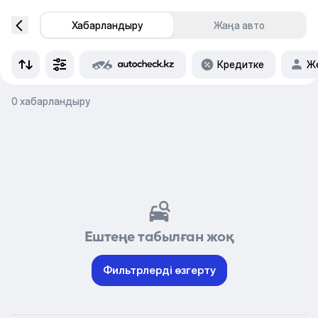
Хабарландыру
Жаңа авто
Кредитке
Же
0 хабарландыру
Ештеңе табылған жоқ
Фильтрлерді өзгерту