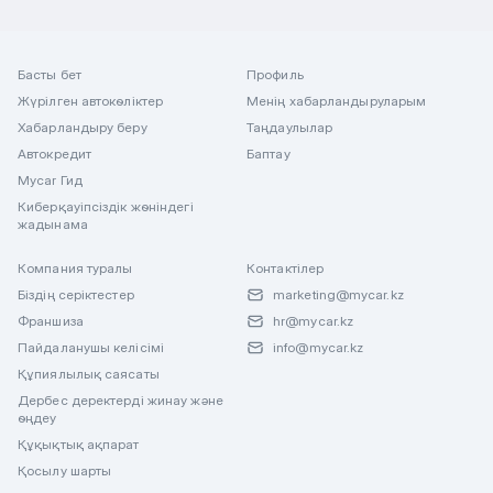
Басты бет
Профиль
Жүрілген автокөліктер
Менің хабарландыруларым
Хабарландыру беру
Таңдаулылар
Автокредит
Баптау
Mycar Гид
Киберқауіпсіздік жөніндегі
жадынама
Компания туралы
Контактілер
Біздің серіктестер
marketing@mycar.kz
Франшиза
hr@mycar.kz
Пайдаланушы келісімі
info@mycar.kz
Құпиялылық саясаты
Дербес деректерді жинау және
өңдеу
Құқықтық ақпарат
Қосылу шарты