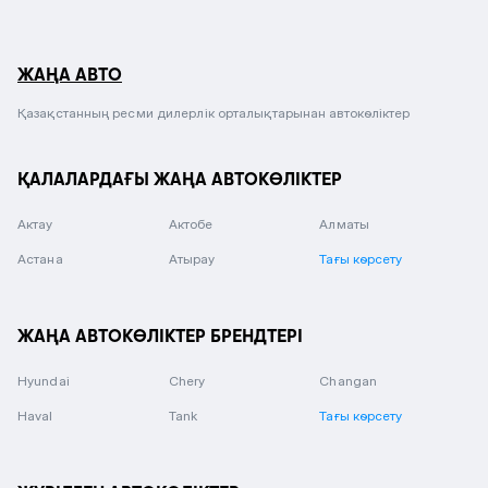
ЖАҢА АВТО
Қазақстанның ресми дилерлік орталықтарынан автокөліктер
ҚАЛАЛАРДАҒЫ ЖАҢА АВТОКӨЛІКТЕР
Актау
Актобе
Алматы
Астана
Атырау
Тағы көрсету
ЖАҢА АВТОКӨЛІКТЕР БРЕНДТЕРІ
Hyundai
Chery
Changan
Haval
Tank
Тағы көрсету