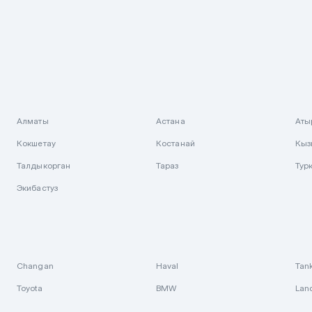
Алматы
Астана
Аты
Кокшетау
Костанай
Кыз
Талдыкорган
Тараз
Тур
Экибастуз
Changan
Haval
Tan
Toyota
BMW
Lan