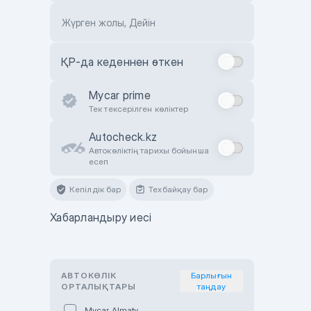
Жүрген жолы, Дейін
ҚР-да кеденнен өткен
Mycar prime
Тек тексерілген көліктер
Autocheck.kz
Автокөліктің тарихы бойынша
есеп
Кепілдік бар
Техбайқау бар
Хабарландыру иесі
АВТОКӨЛІК
Барлығын
ОРТАЛЫҚТАРЫ
таңдау
Mycar Almaty