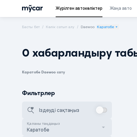
Жүрілген автокөліктер
Жаңа авто
Басты бет
Көлік сатып алу
Daewoo
Каратобе
0 хабарландыру таб
Каратобе Daewoo сату
Фильтрлер
Іздеуді сақтаңыз
Қаланы таңдаңыз
Каратобе