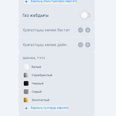
Барлық отын түрлерін көрсету
Toyota Almaty
Газ жабдығы
Toyota Astana
Toyota Kokshetau
Қозғалтқыш көлемі бастап
TANK Motors Karaganda
Hyundai ShymCity
Қозғалтқыш көлемі дейін
Toyota Shygys
ШАНАҚ ТҮСІ
Белый
Серебристый
Черный
Серый
Золотистый
Барлық түстерді көрсету
Оранжевый