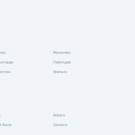
рау
Жанаозен
ылорда
Павлодар
кестан
Уральск
k
Subaru
d Rover
Genesis