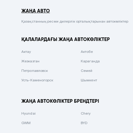
Серый металлик
ЖАҢА АВТО
Сиреневый металлик
Черный металлик
Қазақстанның ресми дилерлік орталықтарынан автокөліктер
Стальной
ҚАЛАЛАРДАҒЫ ЖАҢА АВТОКӨЛІКТЕР
Вишневый
Серебристый металлик
Актау
Актобе
Темно-коричневый
Жезказган
Караганда
Бело-Дымчатый
Петропавловск
Семей
Светло-зелёный металлик
Усть-Каменогорск
Шымкент
Бирюзовый
Темно-синий металлик
ЖАҢА АВТОКӨЛІКТЕР БРЕНДТЕРІ
Зеленый металлик
Hyundai
Chery
Комбинированный
GWM
BYD