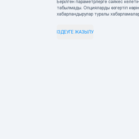
Берілген параметрлерге сәйкес келетін
табылмады. Опцияларды өзгертіп көрің
хабарландырулар туралы хабарламала
ІЗДЕУГЕ ЖАЗЫЛУ