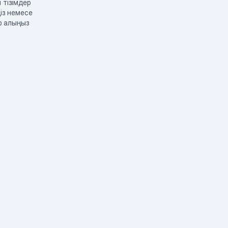
 тізімдер
із немесе
р алыңыз