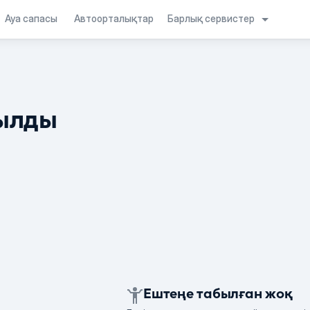
Барлық сервистер
Ауа сапасы
Автоорталықтар
ылды
Ештеңе табылған жоқ