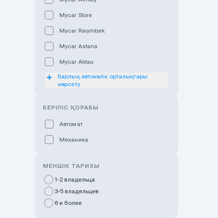
Mycar Store
Mycar Raiymbek
Mycar Astana
Mycar Aktau
Барлық автокөлік орталықтары
Mycar Uralsk
көрсету
Haval & Tank Kyzylorda
БЕРІЛІС ҚОРАБЫ
Haval & Tank Pavlodar
Bavaria Almaty
Автомат
Mycar Shymkent
Механика
Bavaria Astana
МЕНШІК ТАРИХЫ
GWM Nurly Zhol
1-2 владельца
Chery Astana
3-5 владельцев
Changan Auto Nurly Zhol
6 и более
Haval Atyrau