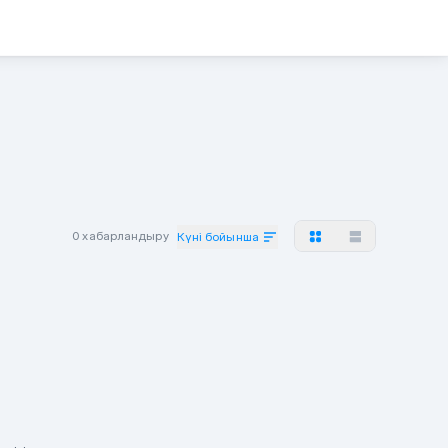
0 хабарландыру
Күні бойынша