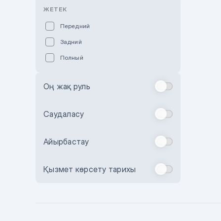
Розовый
ЖЕТЕК
Красный
Передний
Пурпурный
Задний
Коричневый
Полный
Голубой
Синий
Оң жақ руль
Фиолетовый
Зеленый
Саудаласу
Желтый
Айырбастау
Бежевый
Бордовый
Қызмет көрсету тарихы
Комбинированный
Бронзовый
Темно-синий