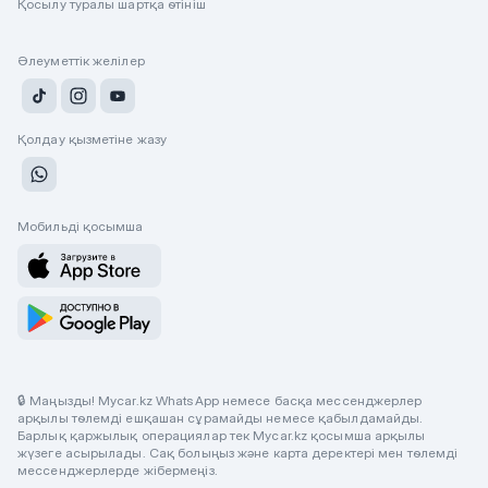
Қосылу туралы шартқа өтініш
Әлеуметтік желілер
Қолдау қызметіне жазу
Мобильді қосымша
🔒 Маңызды! Mycar.kz WhatsApp немесе басқа мессенджерлер
арқылы төлемді ешқашан сұрамайды немесе қабылдамайды.
Барлық қаржылық операциялар тек Mycar.kz қосымша арқылы
жүзеге асырылады. Сақ болыңыз және карта деректері мен төлемді
мессенджерлерде жібермеңіз.