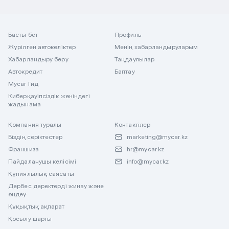
Басты бет
Профиль
Жүрілген автокөліктер
Менің хабарландыруларым
Хабарландыру беру
Таңдаулылар
Автокредит
Баптау
Mycar Гид
Киберқауіпсіздік жөніндегі
жадынама
Компания туралы
Контактілер
Біздің серіктестер
marketing@mycar.kz
Франшиза
hr@mycar.kz
Пайдаланушы келісімі
info@mycar.kz
Құпиялылық саясаты
Дербес деректерді жинау және
өңдеу
Құқықтық ақпарат
Қосылу шарты