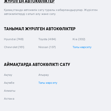
ЖҮРІЛГЕН АВТОКӨЛІКТЕР
Қазақстанда автокөлік сату туралы хабарландырулар. Жүрілген
автокөліктерді сатып алу және сату.
ТАНЫМАЛ ЖҮРІЛГЕН АВТОКӨЛІКТЕР
Hyundai
(748)
Toyota
(484)
Kia
(332)
Chevrolet
(161)
Nissan
(137)
Тағы көрсету
АЙМАҚТАРДА АВТОКӨЛІКТІ САТУ
Ақтау
Атырау
Ақтөбе
Тағы көрсету
Алматы
Астана