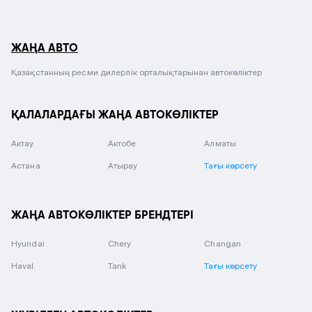
ЖАҢА АВТО
Қазақстанның ресми дилерлік орталықтарынан автокөліктер
ҚАЛАЛАРДАҒЫ ЖАҢА АВТОКӨЛІКТЕР
Актау
Актобе
Алматы
Астана
Атырау
Тағы көрсету
ЖАҢА АВТОКӨЛІКТЕР БРЕНДТЕРІ
Hyundai
Chery
Changan
Haval
Tank
Тағы көрсету