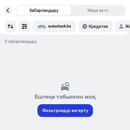
Хабарландыру
Жаңа авто
Кредитке
Же
0 хабарландыру
Ештеңе табылған жоқ
Фильтрлерді өзгерту